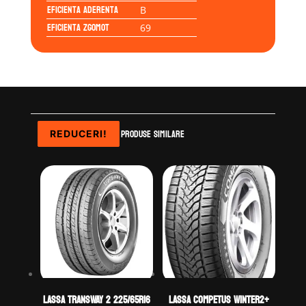
Eficienta Aderenta
B
Eficienta Zgomot
69
Produse similare
REDUCERI!
REDUCERI!
REDUCERI!
REDUCERI!
LASSA TRANSWAY 2 225/65R16
LASSA COMPETUS WINTER2+