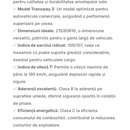
pentru calitatea și durabilitatea anvelopelor sale.
✅
Model Transway 3:
Un model optimizat pentru
autovehicule comerciale, asigurând o performanță
superioară pe șosea.
✅
Dimensiuni ideale:
215/65R16, o dimensiune
versatilă, potrivită pentru o gamă largă de vehicule.
✅
Indice de sarcină ridicat:
109/107, ceea ce
înseamnă că poate suporta greutăți considerabile,
esențial pentru vehiculele cargo.
✅
Indice de viteză T:
Permite o viteză maximă de
până la 190 km/h, asigurând deplasări rapide și
sigure.
✅
Aderență excelentă:
Clasa B la aderență pe
suprafețe umede, oferind siguranță sporită în condiții
de ploaie.
✅
Eficiență energetică:
Clasa C la eficiența
consumului de combustibil, contribuind la reducerea
costurilor de exploatare.