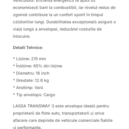
vehiculului. Eficiența energetică te ajută să
economisești bani la combustibil, iar nivelul redus de
zgomot contribuie la un confort sporit în timpul
călătoriilor lungi. Durabilitatea excepțională asigură o
viață lungă a anvelopei, reducând costurile de
înlocuire.
Detalii Tehnice:
* Lățime: 215 mm
* Înălțime: 65% din lățime
* Diametru: 16 inch
* Greutate: 12.6 kg
* Anotimp: Vară
* Tip anvelopă: Cargo
LASSA TRANSWAY 3 este anvelopa ideală pentru
proprietarii de flote auto, transportatorii și orice
afacere care depinde de vehicule comerciale fiabile
și performante.