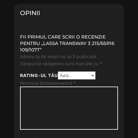
382.03 lei.
576.47 lei.
OPINII
FII PRIMUL CARE SCRII O RECENZIE
PENTRU „LASSA TRANSWAY 3 215/65R16
109/107T”
Adresa ta de email nu va fi publicată.
Câmpurile obligatorii sunt marcate cu
*
RATING-UL TĂU
Recenzia dumneavoastră
*