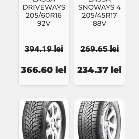
DRIVEWAYS
SNOWAYS 4
205/60R16
205/45R17
92V
88V
394.19
lei
269.65
lei
Prețul
Prețul
Prețul
Preț
366.60
lei
234.37
lei
inițial
curent
inițial
cure
a
este:
a
este
fost:
366.60 lei.
fost:
234.
394.19 lei.
269.65 lei.