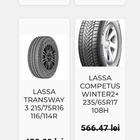
a
este:
a
este
fost:
403.72 lei.
fost:
457.
434.11 lei.
458.81 lei.
LASSA
COMPETUS
LASSA
WINTER2+
TRANSWAY
235/65R17
3 215/75R16
108H
116/114R
566.47
lei