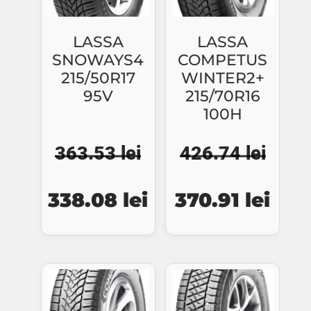
LASSA
LASSA
SNOWAYS4
COMPETUS
215/50R17
WINTER2+
95V
215/70R16
100H
363.53
lei
426.74
lei
Prețul
Prețul
Prețul
Preț
338.08
lei
370.91
lei
inițial
curent
inițial
cure
a
este:
a
este
fost:
338.08 lei.
fost:
370.
363.53 lei.
426.74 lei.