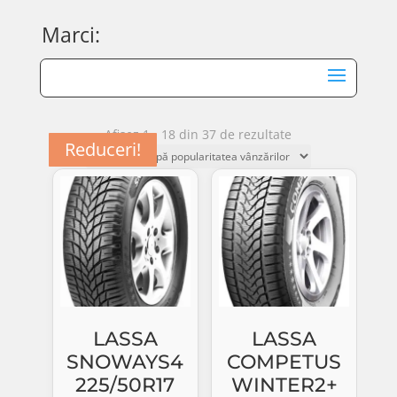
Marci:
Sortat
Afișez 1 - 18 din 37 de rezultate
Reduceri!
Reduceri!
Reduceri!
Reduceri!
Reduceri!
Reduceri!
Reduceri!
Reduceri!
Reduceri!
Reduceri!
Reduceri!
Reduceri!
Reduceri!
Reduceri!
Reduceri!
Reduceri!
după
popularitate
LASSA
LASSA
SNOWAYS4
COMPETUS
225/50R17
WINTER2+