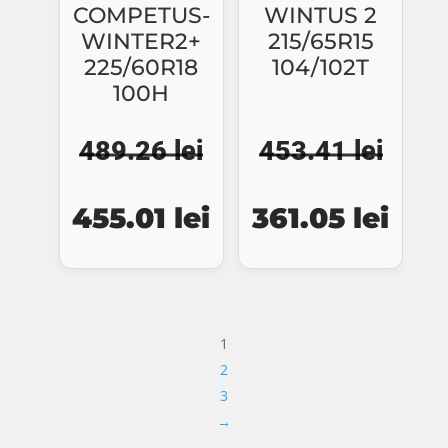
COMPETUS-
WINTUS 2
WINTER2+
215/65R15
225/60R18
104/102T
100H
489.26
lei
453.41
lei
Prețul
Prețul
Prețul
Preț
455.01
lei
361.05
lei
inițial
curent
inițial
cure
a
este:
a
este
fost:
455.01 lei.
fost:
361.
1
489.26 lei.
453.41 lei.
2
3
→