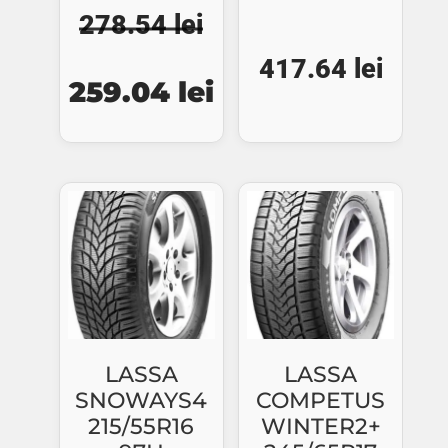
278.54
lei
Prețul
Prețul
417.64
lei
259.04
lei
inițial
curent
a
este:
fost:
259.04 lei.
278.54 lei.
LASSA
LASSA
SNOWAYS4
COMPETUS
215/55R16
WINTER2+