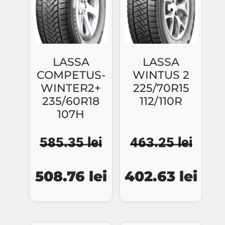
LASSA
LASSA
COMPETUS-
WINTUS 2
WINTER2+
225/70R15
235/60R18
112/110R
107H
585.35
lei
463.25
lei
Prețul
Prețul
Prețul
Preț
508.76
lei
402.63
lei
inițial
curent
inițial
cure
a
este:
a
este