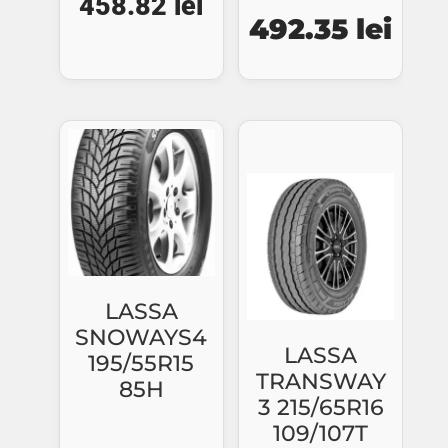
458.82
lei
Prețul
Preț
492.35
lei
inițial
cure
a
este
fost:
492.
566.47 lei.
LASSA
SNOWAYS4
LASSA
195/55R15
TRANSWAY
85H
3 215/65R16
109/107T