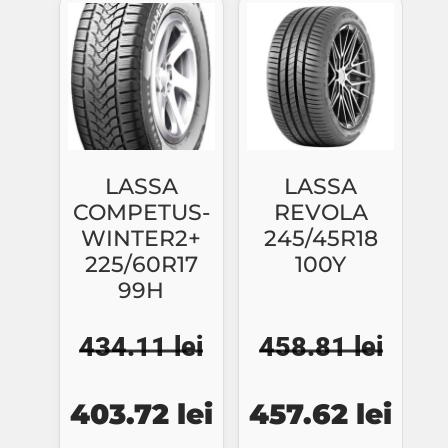
fost:
508.76 lei.
fost:
402.
585.35 lei.
463.25 lei.
LASSA
LASSA
COMPETUS-
REVOLA
WINTER2+
245/45R18
225/60R17
100Y
99H
434.11
lei
458.81
lei
Prețul
Prețul
Prețul
Preț
403.72
lei
457.62
lei
inițial
curent
inițial
cure