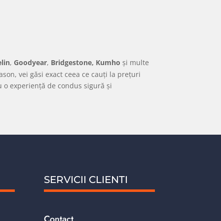
lin
,
Goodyear
,
Bridgestone, Kumho
și multe
ason, vei găsi exact ceea ce cauți la prețuri
ru o experiență de condus sigură și
SERVICII CLIENTI
Contact