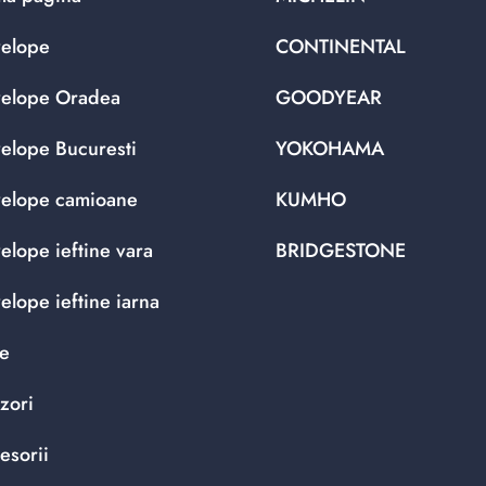
elope
CONTINENTAL
elope Oradea
GOODYEAR
elope Bucuresti
YOKOHAMA
elope camioane
KUMHO
elope ieftine vara
BRIDGESTONE
elope ieftine iarna
te
zori
esorii