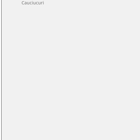
58
Cauciucuri