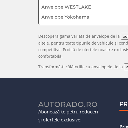
Anvelope WESTLAKE
Anvelope Yokohama
Descoperă gama variată de anvelope de la
au
altele, pentru toate tipurile de vehicule și con
competitive. Profită de ofertele noastre exclu
confortabilă.
Transformă-ți călătoriile cu anvelopele de la
AUTORADO.RO
PR
Abonează-te petru reduceri
și ofertele exclusive:
Pri