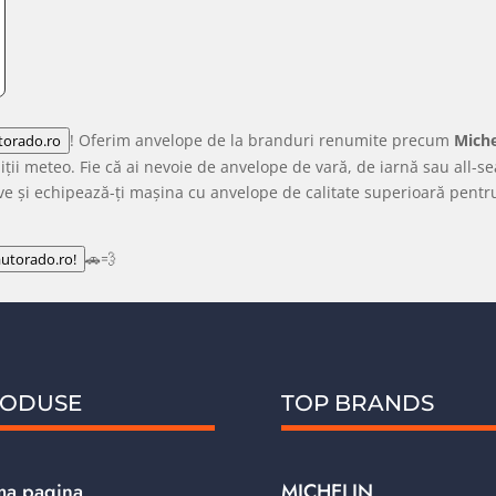
! Oferim anvelope de la branduri renumite precum
Miche
torado.ro
diții meteo. Fie că ai nevoie de anvelope de vară, de iarnă sau all-se
sive și echipează-ți mașina cu anvelope de calitate superioară pent
🚗💨
autorado.ro!
ODUSE
TOP BRANDS
ma pagina
MICHELIN