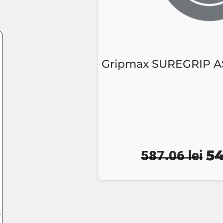
Gripmax SUREGRIP A
Pr
5
587.06
lei
ini
a
fos
O