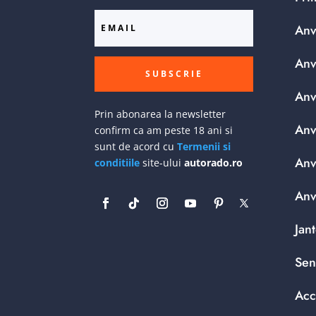
Anv
Anv
SUBSCRIE
Anv
Prin abonarea la newsletter
Anv
confirm ca am peste 18 ani si
sunt de acord cu
Termenii si
Anv
conditiile
site-ului
autorado.ro
Anv
Jan
Sen
Acc