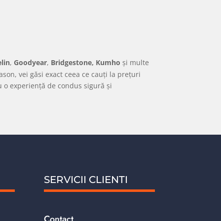
lin
,
Goodyear
,
Bridgestone, Kumho
și multe
ason, vei găsi exact ceea ce cauți la prețuri
ru o experiență de condus sigură și
SERVICII CLIENTI
Contact