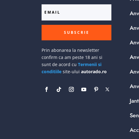
Anv
Anv
SUBSCRIE
Anv
Prin abonarea la newsletter
Anv
confirm ca am peste 18 ani si
sunt de acord cu
Termenii si
Anv
conditiile
site-ului
autorado.ro
Anv
Jan
Sen
Acc