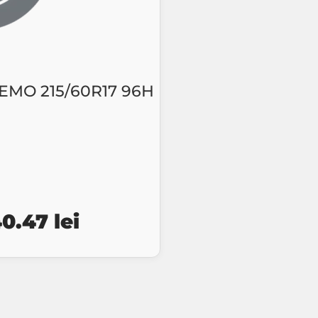
EMO 215/60R17 96H
țul
Prețul
40.47
lei
ial
curent
este:
t:
440.47 lei.