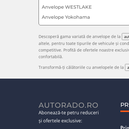
Anvelope WESTLAKE
Anvelope Yokohama
Descoperă gama variată de anvelope de la
au
altele, pentru toate tipurile de vehicule și con
competitive. Profită de ofertele noastre exclu
confortabilă.
Transformă-ți călătoriile cu anvelopele de la
AUTORADO.RO
PR
Abonează-te petru reduceri
și ofertele exclusive:
Pri