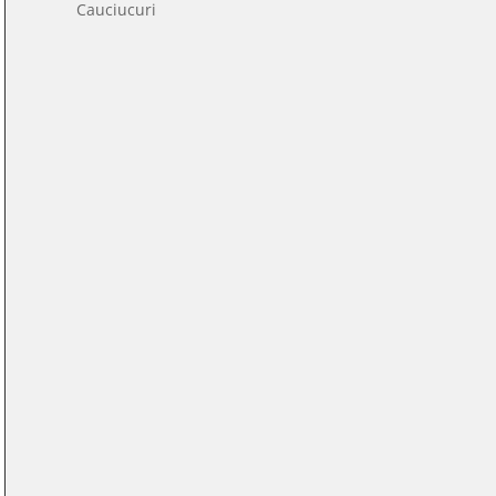
481
Cauciucuri