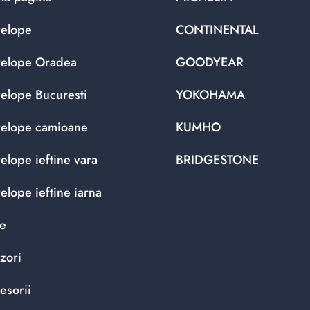
elope
CONTINENTAL
elope Oradea
GOODYEAR
elope Bucuresti
YOKOHAMA
elope camioane
KUMHO
elope ieftine vara
BRIDGESTONE
elope ieftine iarna
te
zori
esorii