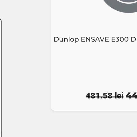
Dunlop ENSAVE E300 D
Pre
4
481.58
lei
iniț
a
fos
O