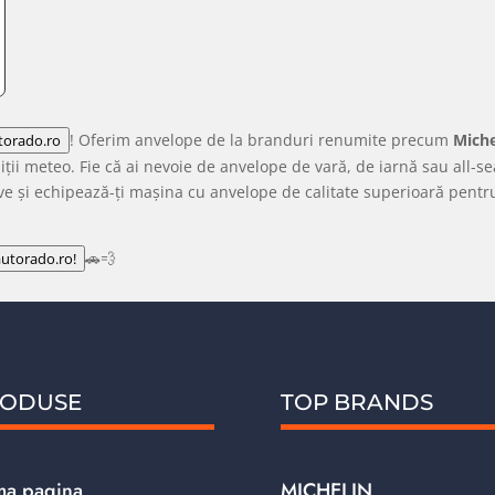
! Oferim anvelope de la branduri renumite precum
Miche
torado.ro
diții meteo. Fie că ai nevoie de anvelope de vară, de iarnă sau all-se
sive și echipează-ți mașina cu anvelope de calitate superioară pent
🚗💨
autorado.ro!
ODUSE
TOP BRANDS
ma pagina
MICHELIN