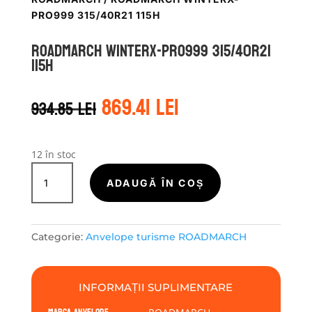
PRO999 315/40R21 115H
ROADMARCH WINTERX-PRO999 315/40R21
115H
Prețul
Prețul
869.41
lei
934.85
lei
inițial
curent
a
este:
fost:
869.41 lei.
934.85 lei.
12 în stoc
Cantitate
ROADMARCH
ADAUGĂ ÎN COȘ
WINTERX-
PRO999
315/40R21
Categorie:
Anvelope turisme ROADMARCH
115H
INFORMAȚII SUPLIMENTARE