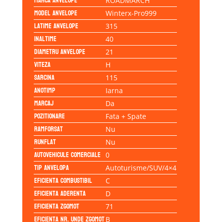
Marca anvelope
ROADMARCH
Model anvelope
Winterx-Pro999
Latime anvelope
315
Inaltime
40
Diametru anvelope
21
Viteza
H
Sarcina
115
Anotimp
Iarna
Marcaj
Da
Pozitionare
Fata + Spate
Ramforsat
Nu
Runflat
Nu
Autovehicule comerciale
0
Tip anvelopa
Autoturisme/SUV/4×4
Eficienta Combustibil
C
Eficienta Aderenta
D
Eficienta Zgomot
71
Eficienta Nr. Unde Zgomot
B