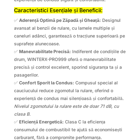
Caracteristici Esențiale și Beneficii:
✅
Aderență Optimă pe Zăpadă și Gheață:
Designul
avansat al benzii de rulare, cu lamele multiple și
caneluri adânci, garantează o tracțiune superioară pe
suprafețe alunecoase.
✅
Manevrabilitate Precisă:
Indiferent de condițiile de
drum, WINTERX-PRO999 oferă o manevrabilitate
precisă și control excelent, sporind siguranța ta și a
pasagerilor.
✅
Confort Sporit la Condus:
Compusul special al
cauciucului reduce zgomotul la rulare, oferind o
experiență de condus mai silențioasă și confortabilă.
Nivelul zgomotului la rulare este de doar 71 dB, cu
clasa B
.
✅
Eficiență Energetică:
Clasa C la eficiența
consumului de combustibil te ajută să economisești
carburant, fără a compromite performanța.