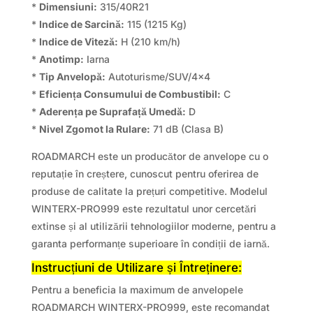
*
Dimensiuni:
315/40R21
*
Indice de Sarcină:
115 (1215 Kg)
*
Indice de Viteză:
H (210 km/h)
*
Anotimp:
Iarna
*
Tip Anvelopă:
Autoturisme/SUV/4×4
*
Eficiența Consumului de Combustibil:
C
*
Aderența pe Suprafață Umedă:
D
*
Nivel Zgomot la Rulare:
71 dB (Clasa B)
ROADMARCH este un producător de anvelope cu o
reputație în creștere, cunoscut pentru oferirea de
produse de calitate la prețuri competitive. Modelul
WINTERX-PRO999 este rezultatul unor cercetări
extinse și al utilizării tehnologiilor moderne, pentru a
garanta performanțe superioare în condiții de iarnă.
Instrucțiuni de Utilizare și Întreținere:
Pentru a beneficia la maximum de anvelopele
ROADMARCH WINTERX-PRO999, este recomandat