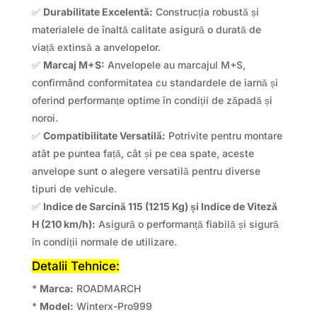
✅
Durabilitate Excelentă:
Construcția robustă și
materialele de înaltă calitate asigură o durată de
viață extinsă a anvelopelor.
✅
Marcaj M+S:
Anvelopele au marcajul M+S,
confirmând conformitatea cu standardele de iarnă și
oferind performanțe optime în condiții de zăpadă și
noroi.
✅
Compatibilitate Versatilă:
Potrivite pentru montare
atât pe puntea față, cât și pe cea spate, aceste
anvelope sunt o alegere versatilă pentru diverse
tipuri de vehicule.
✅
Indice de Sarcină 115 (1215 Kg) și Indice de Viteză
H (210 km/h):
Asigură o performanță fiabilă și sigură
în condiții normale de utilizare.
Detalii Tehnice:
*
Marca:
ROADMARCH
*
Model:
Winterx-Pro999