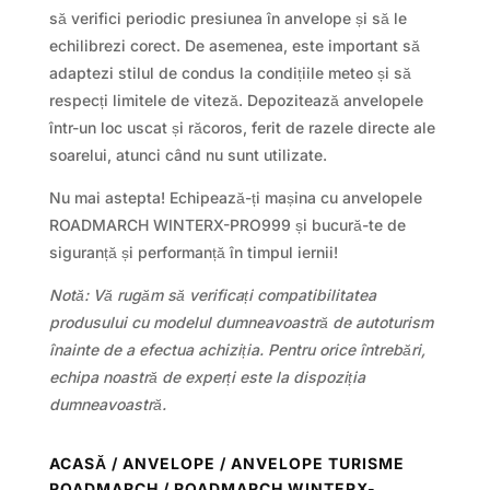
să verifici periodic presiunea în anvelope și să le
echilibrezi corect. De asemenea, este important să
adaptezi stilul de condus la condițiile meteo și să
respecți limitele de viteză. Depozitează anvelopele
într-un loc uscat și răcoros, ferit de razele directe ale
soarelui, atunci când nu sunt utilizate.
Nu mai astepta! Echipează-ți mașina cu anvelopele
ROADMARCH WINTERX-PRO999 și bucură-te de
siguranță și performanță în timpul iernii!
Notă: Vă rugăm să verificați compatibilitatea
produsului cu modelul dumneavoastră de autoturism
înainte de a efectua achiziția. Pentru orice întrebări,
echipa noastră de experți este la dispoziția
dumneavoastră.
ACASĂ
/
ANVELOPE
/
ANVELOPE TURISME
ROADMARCH
/ ROADMARCH WINTERX-