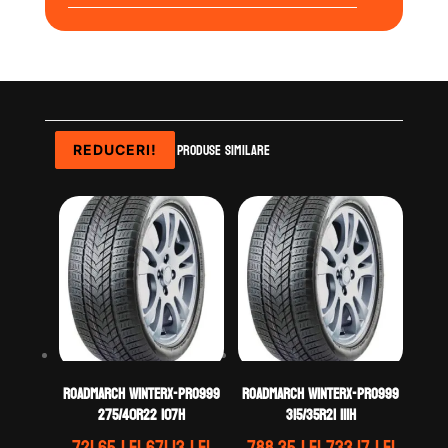
Produse similare
REDUCERI!
REDUCERI!
ROADMARCH WINTERX-PRO999
ROADMARCH WINTERX-PRO999
275/40R22 107H
315/35R21 111H
Prețul
Prețul
Prețul
Prețul