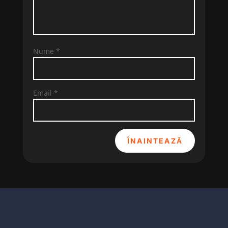
Nume
*
Email
*
ÎNAINTEAZĂ