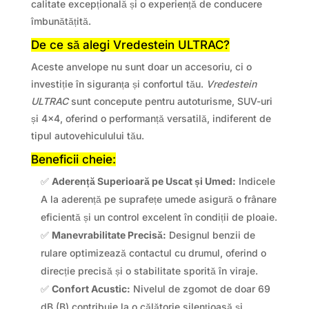
calitate excepțională și o experiență de conducere
îmbunătățită.
De ce să alegi Vredestein ULTRAC?
Aceste anvelope nu sunt doar un accesoriu, ci o
investiție în siguranța și confortul tău.
Vredestein
ULTRAC
sunt concepute pentru autoturisme, SUV-uri
și 4×4, oferind o performanță versatilă, indiferent de
tipul autovehiculului tău.
Beneficii cheie:
✅
Aderență Superioară pe Uscat și Umed:
Indicele
A la aderență pe suprafețe umede asigură o frânare
eficientă și un control excelent în condiții de ploaie.
✅
Manevrabilitate Precisă:
Designul benzii de
rulare optimizează contactul cu drumul, oferind o
direcție precisă și o stabilitate sporită în viraje.
✅
Confort Acustic:
Nivelul de zgomot de doar 69
dB (B) contribuie la o călătorie silențioasă și