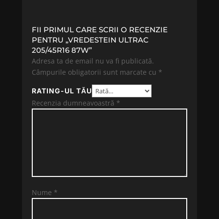
FII PRIMUL CARE SCRII O RECENZIE
PENTRU „VREDESTEIN ULTRAC
205/45R16 87W”
Adresa ta de email nu va fi publicată.
Câmpurile obligatorii sunt marcate cu
*
RATING-UL TĂU
Recenzia dumneavoastră
*
Nume
*