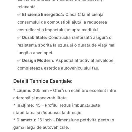
relaxantă.
✅
Eficiență Energetică:
Clasa C la eficiența
consumului de combustibil ajută la reducerea
costurilor și a impactului asupra mediului.
✅
Durabilitate:
Construcția ranforsată asigură o
rezistență sporită la uzură și o durată de viață mai
lungă a anvelopei.
✅
Design Modern:
Aspectul atractiv al anvelopei
completează estetica autovehiculului tău.
Detalii Tehnice Esențiale:
*
Lățime:
205 mm – Oferă un echilibru excelent între
aderență și manevrabilitate.
*
Înălțime:
45 – Profilul redus îmbunătățește
stabilitatea și răspunsul la direcție.
*
Diametru:
16 inch – Dimensiune potrivită pentru o
gamă largă de autovehicule.