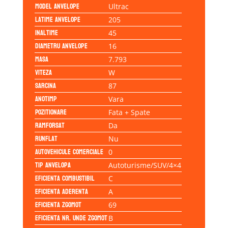
Model anvelope
Ultrac
Latime anvelope
205
Inaltime
45
Diametru anvelope
16
Masa
7.793
Viteza
W
Sarcina
87
Anotimp
Vara
Pozitionare
Fata + Spate
Ramforsat
Da
Runflat
Nu
Autovehicule comerciale
0
Tip anvelopa
Autoturisme/SUV/4×4
Eficienta Combustibil
C
Eficienta Aderenta
A
Eficienta Zgomot
69
Eficienta Nr. Unde Zgomot
B