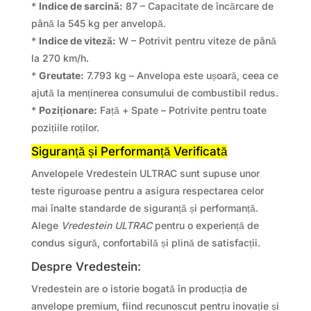
*
Indice de sarcină:
87 – Capacitate de încărcare de
până la 545 kg per anvelopă.
*
Indice de viteză:
W – Potrivit pentru viteze de până
la 270 km/h.
*
Greutate:
7.793 kg – Anvelopa este ușoară, ceea ce
ajută la menținerea consumului de combustibil redus.
*
Poziționare:
Față + Spate – Potrivite pentru toate
pozițiile roților.
Siguranță și Performanță Verificată
Anvelopele Vredestein ULTRAC sunt supuse unor
teste riguroase pentru a asigura respectarea celor
mai înalte standarde de siguranță și performanță.
Alege
Vredestein ULTRAC
pentru o experiență de
condus sigură, confortabilă și plină de satisfacții.
Despre Vredestein:
Vredestein are o istorie bogată în producția de
anvelope premium, fiind recunoscut pentru inovație și