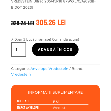
VREDESTEIN Ultrac 205/45R16 87W/XL/C/A/69dB-
B[DOT 2023]
Prețul
Prețul
305.26
lei
328.24
lei
inițial
curent
a
este:
fost:
305.26 lei.
328.24 lei.
⚡ Doar 3 bucăți rămase! Comandă acum!
Cantitate
Vredestein
ADAUGĂ ÎN COȘ
ULTRAC
205/45R16
87W
Categorie:
Anvelope Vredestein
Brand:
Vredestein
INFORMAȚII SUPLIMENTARE
Greutate
9 kg
Marca anvelope
Vredestein