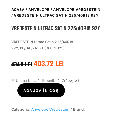
ACASĂ
/
ANVELOPE
/
ANVELOPE VREDESTEIN
/ VREDESTEIN ULTRAC SATIN 225/40R18 92Y
Vredestein ULTRAC SATIN 225/40R18 92Y
VREDESTEIN Ultrac Satin 225/40R18
92Y/XL/D/B/71dB-B[DOT 2023]
Prețul
Prețul
403.72
lei
434.11
lei
inițial
curent
a
este:
fost:
403.72 lei.
434.11 lei.
🚨 Ultima bucată disponibilă! Grăbește-te!
ADAUGĂ ÎN COȘ
Cantitate
Vredestein
ULTRAC
SATIN
Categorie:
Anvelope Vredestein
Brand: