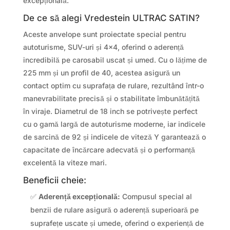
excepțională.
De ce să alegi Vredestein ULTRAC SATIN?
Aceste anvelope sunt proiectate special pentru
autoturisme, SUV-uri și 4×4, oferind o aderență
incredibilă pe carosabil uscat și umed. Cu o lățime de
225 mm și un profil de 40, acestea asigură un
contact optim cu suprafața de rulare, rezultând într-o
manevrabilitate precisă și o stabilitate îmbunătățită
în viraje. Diametrul de 18 inch se potrivește perfect
cu o gamă largă de autoturisme moderne, iar indicele
de sarcină de 92 și indicele de viteză Y garantează o
capacitate de încărcare adecvată și o performanță
excelentă la viteze mari.
Beneficii cheie:
✅
Aderență excepțională:
Compusul special al
benzii de rulare asigură o aderență superioară pe
suprafețe uscate și umede, oferind o experiență de