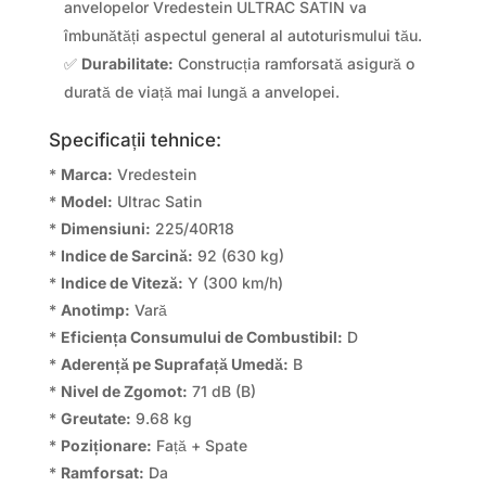
anvelopelor Vredestein ULTRAC SATIN va
îmbunătăți aspectul general al autoturismului tău.
✅
Durabilitate:
Construcția ramforsată asigură o
durată de viață mai lungă a anvelopei.
Specificații tehnice:
*
Marca:
Vredestein
*
Model:
Ultrac Satin
*
Dimensiuni:
225/40R18
*
Indice de Sarcină:
92 (630 kg)
*
Indice de Viteză:
Y (300 km/h)
*
Anotimp:
Vară
*
Eficiența Consumului de Combustibil:
D
*
Aderență pe Suprafață Umedă:
B
*
Nivel de Zgomot:
71 dB (B)
*
Greutate:
9.68 kg
*
Poziționare:
Față + Spate
*
Ramforsat:
Da