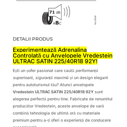
DETALII PRODUS
Experimentează Adrenalina
Controlată cu Anvelopele Vredestein
ULTRAC SATIN 225/40R18 92Y!
Ești un șofer pasionat care caută
performanță
superioară
,
siguranță maximă
și un design elegant
pentru autoturismul tău? Atunci anvelopele
Vredestein ULTRAC SATIN 225/40R18 92Y
sunt
alegerea perfectă pentru tine. Fabricate de renumitul
producător Vredestein, aceste anvelope de vară
combină tehnologia de ultimă oră cu materiale
premium pentru a-ți oferi o experiență de conducere