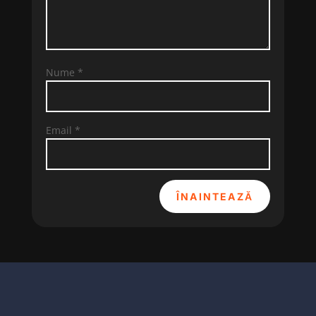
Nume
*
Email
*
ÎNAINTEAZĂ