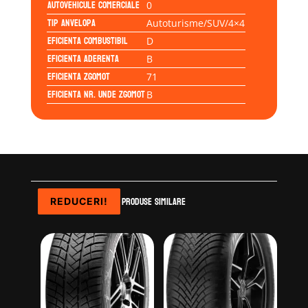
Autovehicule comerciale
0
Tip anvelopa
Autoturisme/SUV/4×4
Eficienta Combustibil
D
Eficienta Aderenta
B
Eficienta Zgomot
71
Eficienta Nr. Unde Zgomot
B
Produse similare
REDUCERI!
REDUCERI!
REDUCERI!
REDUCERI!