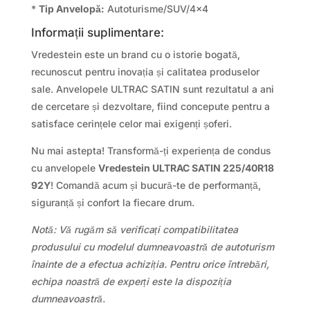
*
Tip Anvelopă:
Autoturisme/SUV/4×4
Informații suplimentare:
Vredestein este un brand cu o istorie bogată,
recunoscut pentru inovația și calitatea produselor
sale. Anvelopele ULTRAC SATIN sunt rezultatul a ani
de cercetare și dezvoltare, fiind concepute pentru a
satisface cerințele celor mai exigenți șoferi.
Nu mai astepta! Transformă-ți experiența de condus
cu anvelopele
Vredestein ULTRAC SATIN 225/40R18
92Y
! Comandă acum și bucură-te de performanță,
siguranță și confort la fiecare drum.
Notă: Vă rugăm să verificați compatibilitatea
produsului cu modelul dumneavoastră de autoturism
înainte de a efectua achiziția. Pentru orice întrebări,
echipa noastră de experți este la dispoziția
dumneavoastră.