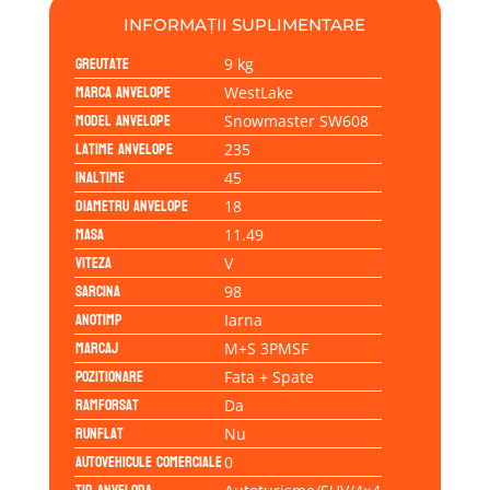
INFORMAȚII SUPLIMENTARE
Greutate
9 kg
Marca anvelope
WestLake
Model anvelope
Snowmaster SW608
Latime anvelope
235
Inaltime
45
Diametru anvelope
18
Masa
11.49
Viteza
V
Sarcina
98
Anotimp
Iarna
Marcaj
M+S 3PMSF
Pozitionare
Fata + Spate
Ramforsat
Da
Runflat
Nu
Autovehicule comerciale
0