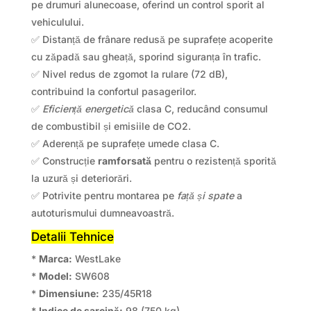
pe drumuri alunecoase, oferind un control sporit al
vehiculului.
✅ Distanță de frânare redusă pe suprafețe acoperite
cu zăpadă sau gheață, sporind siguranța în trafic.
✅ Nivel redus de zgomot la rulare (72 dB),
contribuind la confortul pasagerilor.
✅
Eficiență energetică
clasa C, reducând consumul
de combustibil și emisiile de CO2.
✅ Aderență pe suprafețe umede clasa C.
✅ Construcție
ramforsată
pentru o rezistență sporită
la uzură și deteriorări.
✅ Potrivite pentru montarea pe
față și spate
a
autoturismului dumneavoastră.
Detalii Tehnice
*
Marca:
WestLake
*
Model:
SW608
*
Dimensiune:
235/45R18
*
Indice de sarcină:
98 (750 kg)