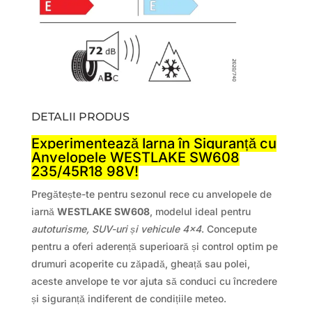
DETALII PRODUS
Experimentează Iarna în Siguranță cu
Anvelopele WESTLAKE SW608
235/45R18 98V!
Pregătește-te pentru sezonul rece cu anvelopele de
iarnă
WESTLAKE SW608
, modelul ideal pentru
autoturisme, SUV-uri și vehicule 4×4
. Concepute
pentru a oferi aderență superioară și control optim pe
drumuri acoperite cu zăpadă, gheață sau polei,
aceste anvelope te vor ajuta să conduci cu încredere
și siguranță indiferent de condițiile meteo.