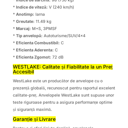
*
Indice de viteză:
V (240 km/h)
*
Anotimp:
Iarna
*
Greutate:
11.49 kg
*
Marcaj:
M+S, 3PMSF
*
Tip anvelopă:
Autoturisme/SUV/4×4
*
Eficienta Combustibil:
C
*
Eficienta Aderenta:
C
*
Eficienta Zgomot:
72 dB
WESTLAKE: Calitate și Fiabilitate la un Preț
Accesibil
WestLake este un producător de anvelope cu o
prezență globală, recunoscut pentru raportul excelent
calitate-preț. Anvelopele WestLake sunt supuse unor
teste riguroase pentru a asigura performanțe optime
și siguranță maximă.
Garanție și Livrare