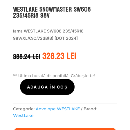
WestLake SNOWMASTER SW608
235/45R18 98V
Iarna WESTLAKE SW608 235/45R18
98V/XL/C/C/72dB(B) [DOT 2024]
Prețul
Prețul
328.23
lei
388.24
lei
inițial
curent
a
este:
fost:
328.23 lei.
388.24 lei.
🚨 Ultima bucată disponibilă! Grăbește-te!
ADAUGĂ ÎN COȘ
Cantitate
WestLake
SNOWMASTER
SW608
Categorie:
Anvelope WESTLAKE
Brand:
235/45R18
WestLake
98V