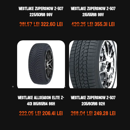
WestLake ZUPERSNOW Z-507
WestLake ZUPERSNOW Z-507
225/50R18 99V
215/55R18 99V
Prețul
Prețul
Prețul
Prețul
381.57
lei
322.60
lei
420.25
lei
355.31
lei
inițial
curent
inițial
curent
a
este:
a
este:
fost:
322.60 lei.
fost:
355.31 l
381.57 lei.
420.25 lei.
WestLake ALLSEASON ELITE Z-
WestLake ZUPERSNOW Z-507
401 185/65R14 86H
205/60R16 92H
Prețul
Prețul
Prețul
Prețul
222.05
lei
206.41
lei
268.04
lei
249.28
lei
inițial
curent
inițial
curen
a
este:
a
este: