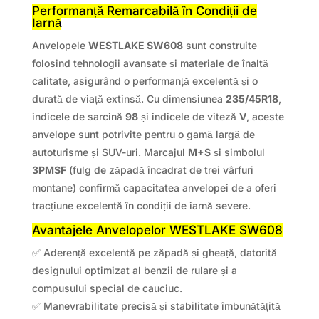
Performanță Remarcabilă în Condiții de
Iarnă
Anvelopele
WESTLAKE SW608
sunt construite
folosind tehnologii avansate și materiale de înaltă
calitate, asigurând o performanță excelentă și o
durată de viață extinsă. Cu dimensiunea
235/45R18
,
indicele de sarcină
98
și indicele de viteză
V
, aceste
anvelope sunt potrivite pentru o gamă largă de
autoturisme și SUV-uri. Marcajul
M+S
și simbolul
3PMSF
(fulg de zăpadă încadrat de trei vârfuri
montane) confirmă capacitatea anvelopei de a oferi
tracțiune excelentă în condiții de iarnă severe.
Avantajele Anvelopelor WESTLAKE SW608
✅ Aderență excelentă pe zăpadă și gheață, datorită
designului optimizat al benzii de rulare și a
compusului special de cauciuc.
✅ Manevrabilitate precisă și stabilitate îmbunătățită