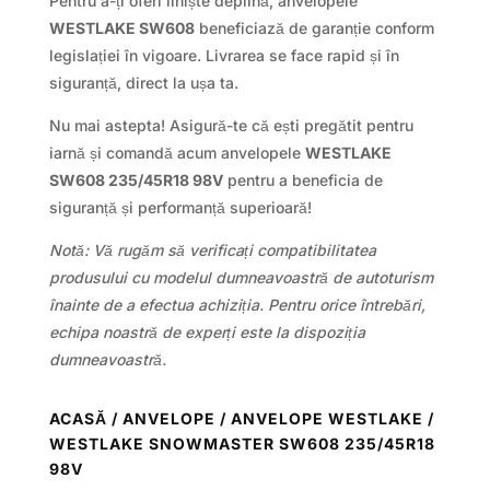
Pentru a-ți oferi liniște deplină, anvelopele
WESTLAKE SW608
beneficiază de garanție conform
legislației în vigoare. Livrarea se face rapid și în
siguranță, direct la ușa ta.
Nu mai astepta! Asigură-te că ești pregătit pentru
iarnă și comandă acum anvelopele
WESTLAKE
SW608 235/45R18 98V
pentru a beneficia de
siguranță și performanță superioară!
Notă: Vă rugăm să verificați compatibilitatea
produsului cu modelul dumneavoastră de autoturism
înainte de a efectua achiziția. Pentru orice întrebări,
echipa noastră de experți este la dispoziția
dumneavoastră.
ACASĂ
/
ANVELOPE
/
ANVELOPE WESTLAKE
/
WESTLAKE SNOWMASTER SW608 235/45R18
98V