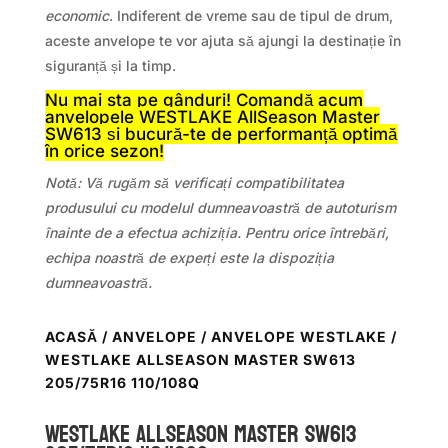
economic
. Indiferent de vreme sau de tipul de drum,
aceste anvelope te vor ajuta să ajungi la destinație în
siguranță și la timp.
Nu mai sta pe gânduri! Comandă acum
anvelopele WESTLAKE AllSeason Master
SW613 și bucură-te de performanță optimă
în orice sezon!
Notă: Vă rugăm să verificați compatibilitatea
produsului cu modelul dumneavoastră de autoturism
înainte de a efectua achiziția. Pentru orice întrebări,
echipa noastră de experți este la dispoziția
dumneavoastră.
ACASĂ
/
ANVELOPE
/
ANVELOPE WESTLAKE
/
WESTLAKE ALLSEASON MASTER SW613
205/75R16 110/108Q
WestLake ALLSEASON MASTER SW613