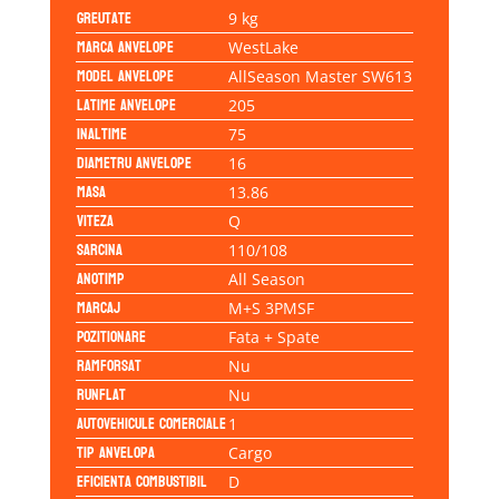
Greutate
9 kg
Marca anvelope
WestLake
Model anvelope
AllSeason Master SW613
Latime anvelope
205
Inaltime
75
Diametru anvelope
16
Masa
13.86
Viteza
Q
Sarcina
110/108
Anotimp
All Season
Marcaj
M+S 3PMSF
Pozitionare
Fata + Spate
Ramforsat
Nu
Runflat
Nu
Autovehicule comerciale
1
Tip anvelopa
Cargo
Eficienta Combustibil
D