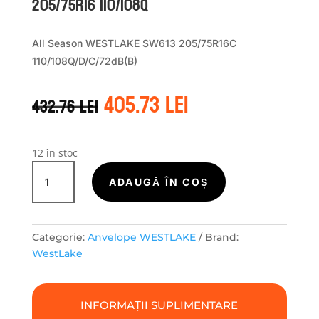
205/75R16 110/108Q
All Season WESTLAKE SW613 205/75R16C
110/108Q/D/C/72dB(B)
Prețul
Prețul
405.73
lei
432.76
lei
inițial
curent
a
este:
fost:
405.73 lei.
432.76 lei.
12 în stoc
Cantitate
WestLake
ADAUGĂ ÎN COȘ
ALLSEASON
MASTER
SW613
Categorie:
Anvelope WESTLAKE
Brand:
205/75R16
WestLake
110/108Q
INFORMAȚII SUPLIMENTARE