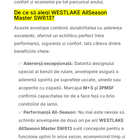
confort și economie pe tot parcursul anului.
De ce să alegi WESTLAKE AllSeason
Master SW613?
Aceste anvelope combină
durabilitatea
cu
aderența
excelentă
, oferind un echilibru perfect între
performanță, siguranță și confort. Iată câteva dintre
beneficiile cheie:
✅
Aderență excepțională:
Datorită designului
special al benzii de rulare, anvelopele asigură o
aderență sporită pe suprafețe uscate, umede sau
acoperite cu zăpadă. Marcajul
M+S și 3PMSF
confirmă capacitatea lor de a face față cu brio
condițiilor de iarnă.
✅
Performanță All-Season:
Nu mai este nevoie să
schimbi anvelopele de două ori pe an!
WESTLAKE
AllSeason Master SW613
sunt concepute pentru a
funcționa optim în orice sezon, economisind timp și