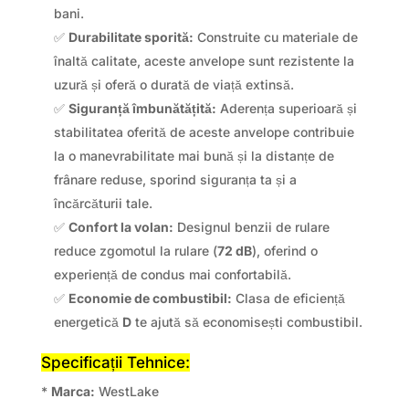
bani.
✅
Durabilitate sporită:
Construite cu materiale de
înaltă calitate, aceste anvelope sunt rezistente la
uzură și oferă o durată de viață extinsă.
✅
Siguranță îmbunătățită:
Aderența superioară și
stabilitatea oferită de aceste anvelope contribuie
la o manevrabilitate mai bună și la distanțe de
frânare reduse, sporind siguranța ta și a
încărcăturii tale.
✅
Confort la volan:
Designul benzii de rulare
reduce zgomotul la rulare (
72 dB
), oferind o
experiență de condus mai confortabilă.
✅
Economie de combustibil:
Clasa de eficiență
energetică
D
te ajută să economisești combustibil.
Specificații Tehnice:
*
Marca:
WestLake