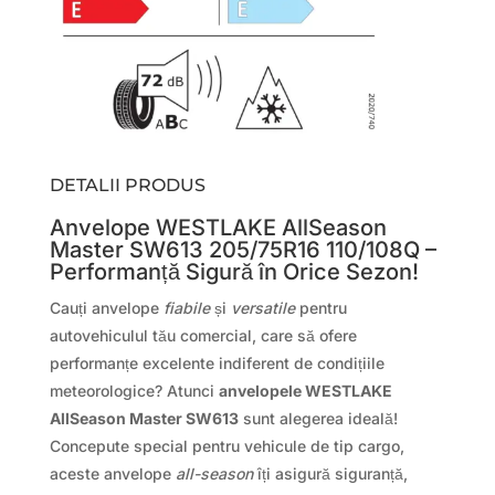
DETALII PRODUS
Anvelope WESTLAKE AllSeason
Master SW613 205/75R16 110/108Q –
Performanță Sigură în Orice Sezon!
Cauți anvelope
fiabile
și
versatile
pentru
autovehiculul tău comercial, care să ofere
performanțe excelente indiferent de condițiile
meteorologice? Atunci
anvelopele WESTLAKE
AllSeason Master SW613
sunt alegerea ideală!
Concepute special pentru vehicule de tip cargo,
aceste anvelope
all-season
îți asigură siguranță,