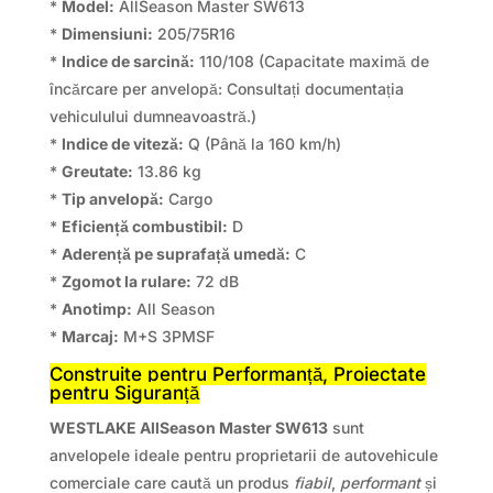
*
Model:
AllSeason Master SW613
*
Dimensiuni:
205/75R16
*
Indice de sarcină:
110/108 (Capacitate maximă de
încărcare per anvelopă: Consultați documentația
vehiculului dumneavoastră.)
*
Indice de viteză:
Q (Până la 160 km/h)
*
Greutate:
13.86 kg
*
Tip anvelopă:
Cargo
*
Eficiență combustibil:
D
*
Aderență pe suprafață umedă:
C
*
Zgomot la rulare:
72 dB
*
Anotimp:
All Season
*
Marcaj:
M+S 3PMSF
Construite pentru Performanță, Proiectate
pentru Siguranță
WESTLAKE AllSeason Master SW613
sunt
anvelopele ideale pentru proprietarii de autovehicule
comerciale care caută un produs
fiabil
,
performant
și