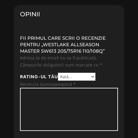
325.04 lei.
256.06 lei.
OPINII
FII PRIMUL CARE SCRII O RECENZIE
PENTRU „WESTLAKE ALLSEASON
MASTER SW613 205/75R16 110/108Q”
Adresa ta de email nu va fi publicată.
Câmpurile obligatorii sunt marcate cu
*
RATING-UL TĂU
Recenzia dumneavoastră
*