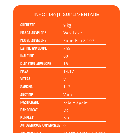
INFORMAȚII SUPLIMENTARE
Greutate
9 kg
Marca anvelope
WestLake
Model anvelope
ZuperEco Z-107
Latime anvelope
255
Inaltime
60
Diametru anvelope
18
Masa
14.17
Viteza
V
Sarcina
112
Anotimp
Vara
Pozitionare
Fata + Spate
Ramforsat
Da
Runflat
Nu
Autovehicule comerciale
0