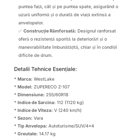
puntea față, cât și pe puntea spate, asigurând o
uzură uniformă și o durată de viață extinsă a
anvelopelor.
✅
Construcție Rămforsată:
Designul ranforsat
oferă o rezistență sporită la deteriorări și o
manevrabilitate îmbunătățită, chiar și în condiții
dificile de drum.
Detalii Tehnice Esențiale:
*
Marca:
WestLake
*
Model:
ZUPERECO Z-107
*
Dimensiune:
255/60R18
*
Indice de Sarcina:
112 (1120 kg)
*
Indice de Viteza:
V (240 km/h)
*
Sezon:
Vara
*
Tip Anvelopa:
Autoturisme/SUV/4×4
*
Greutate:
14.17 kg