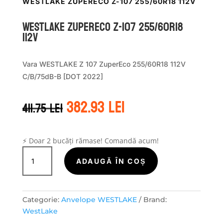
WESTLAKE ZUPERECO Z-107 255/60R18 112V
WestLake ZUPERECO Z-107 255/60R18
112V
Vara WESTLAKE Z 107 ZuperEco 255/60R18 112V
C/B/75dB-B [DOT 2022]
Prețul
Prețul
382.93
lei
411.75
lei
inițial
curent
a
este:
fost:
382.93 lei.
411.75 lei.
⚡ Doar 2 bucăți rămase! Comandă acum!
Cantitate
WestLake
ADAUGĂ ÎN COȘ
ZUPERECO
Z-
107
Categorie:
Anvelope WESTLAKE
Brand:
255/60R18
WestLake
112V