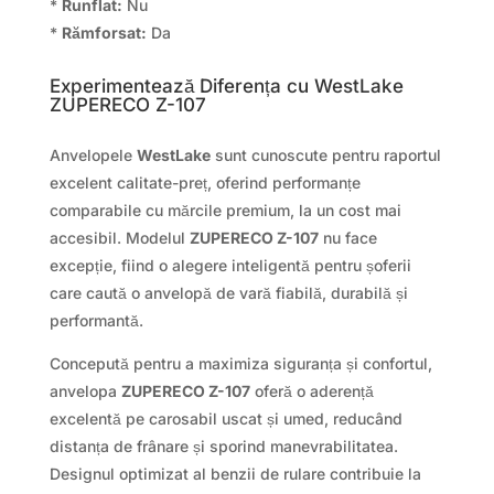
*
Runflat:
Nu
*
Rămforsat:
Da
Experimentează Diferența cu WestLake
ZUPERECO Z-107
Anvelopele
WestLake
sunt cunoscute pentru raportul
excelent calitate-preț, oferind performanțe
comparabile cu mărcile premium, la un cost mai
accesibil. Modelul
ZUPERECO Z-107
nu face
excepție, fiind o alegere inteligentă pentru șoferii
care caută o anvelopă de vară fiabilă, durabilă și
performantă.
Concepută pentru a maximiza siguranța și confortul,
anvelopa
ZUPERECO Z-107
oferă o aderență
excelentă pe carosabil uscat și umed, reducând
distanța de frânare și sporind manevrabilitatea.
Designul optimizat al benzii de rulare contribuie la