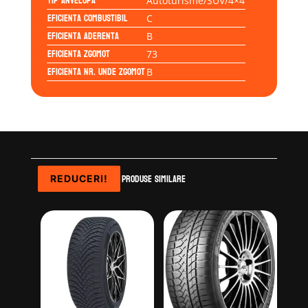
Tip anvelopa
Autoturisme/SUV/4×4
Eficienta Combustibil
C
Eficienta Aderenta
B
Eficienta Zgomot
73
Eficienta Nr. Unde Zgomot
B
Produse similare
REDUCERI!
REDUCERI!
REDUCERI!
REDUCERI!