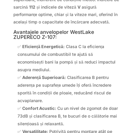
sarcină
112
și indicele de viteză
V
asigură
performanțe optime, chiar și la viteze mari, oferind în
același timp o capacitate de încărcare adecvată.
Avantajele anvelopelor WestLake
ZUPERECO Z-107:
✅
Eficiență Energetică:
Clasa C la eficiența
consumului de combustibil te ajută să
economisești bani la pompă și să reduci impactul
asupra mediului.
✅
Aderență Superioară:
Clasificarea B pentru
aderența pe suprafețe umede îți oferă încredere
sporită în condiții de ploaie, reducând riscul de
acvaplanare.
✅
Confort Acustic:
Cu un nivel de zgomot de doar
73dB și clasificarea B, te bucuri de o călătorie mai
silențioasă și relaxantă.
✅
Versatilitate:
Potrivită pentru montare atât pe