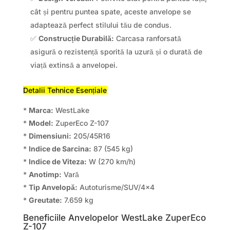
cât și pentru puntea spate, aceste anvelope se
adaptează perfect stilului tău de condus.
✅
Construcție Durabilă:
Carcasa ranforsată
asigură o rezistență sporită la uzură și o durată de
viață extinsă a anvelopei.
Detalii Tehnice Esențiale
*
Marca:
WestLake
*
Model:
ZuperEco Z-107
*
Dimensiuni:
205/45R16
*
Indice de Sarcina:
87 (545 kg)
*
Indice de Viteza:
W (270 km/h)
*
Anotimp:
Vară
*
Tip Anvelopă:
Autoturisme/SUV/4×4
*
Greutate:
7.659 kg
Beneficiile Anvelopelor WestLake ZuperEco
Z-107