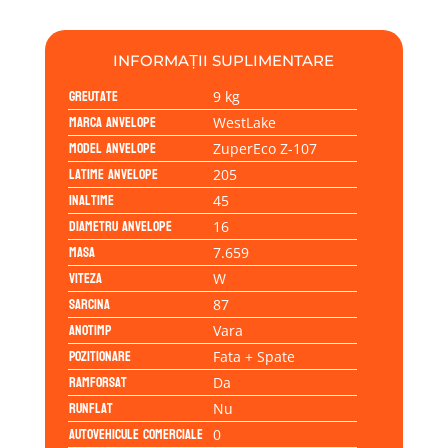
87W
INFORMAȚII SUPLIMENTARE
Greutate
9 kg
Marca anvelope
WestLake
Model anvelope
ZuperEco Z-107
Latime anvelope
205
Inaltime
45
Diametru anvelope
16
Masa
7.659
Viteza
W
Sarcina
87
Anotimp
Vara
Pozitionare
Fata + Spate
Ramforsat
Da
Runflat
Nu
Autovehicule comerciale
0