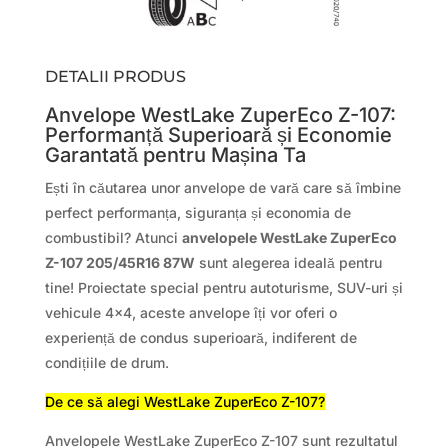
DETALII PRODUS
Anvelope WestLake ZuperEco Z-107:
Performanță Superioară și Economie
Garantată pentru Mașina Ta
Ești în căutarea unor anvelope de vară care să îmbine
perfect performanța, siguranța și economia de
combustibil? Atunci
anvelopele WestLake ZuperEco
Z-107 205/45R16 87W
sunt alegerea ideală pentru
tine! Proiectate special pentru autoturisme, SUV-uri și
vehicule 4×4, aceste anvelope îți vor oferi o
experiență de condus superioară, indiferent de
condițiile de drum.
De ce să alegi WestLake ZuperEco Z-107?
Anvelopele WestLake ZuperEco Z-107 sunt rezultatul