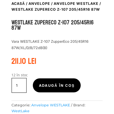
ACASĂ
/
ANVELOPE
/
ANVELOPE WESTLAKE
/
WESTLAKE ZUPERECO Z-107 205/45R16 87W
WestLake ZUPERECO Z-107 205/45R16
87W
Vara WESTLAKE Z-107 ZupperEco 205/45R16
87W/XL/D/B/72dB(B)
211.10
lei
12 în stoc
Cantitate
WestLake
ADAUGĂ ÎN COȘ
ZUPERECO
Z-
107
Categorie:
Anvelope WESTLAKE
Brand:
205/45R16
WestLake