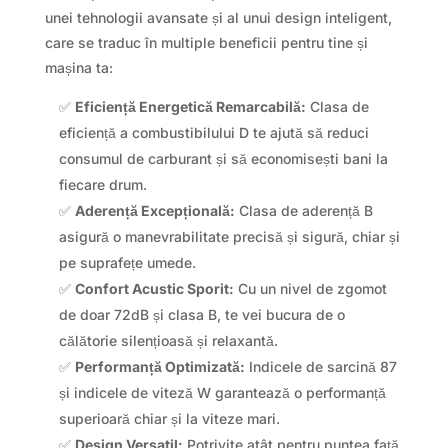
unei tehnologii avansate și al unui design inteligent,
care se traduc în multiple beneficii pentru tine și
mașina ta:
✅
Eficiență Energetică Remarcabilă:
Clasa de
eficiență a combustibilului D te ajută să reduci
consumul de carburant și să economisești bani la
fiecare drum.
✅
Aderență Excepțională:
Clasa de aderență B
asigură o manevrabilitate precisă și sigură, chiar și
pe suprafețe umede.
✅
Confort Acustic Sporit:
Cu un nivel de zgomot
de doar 72dB și clasa B, te vei bucura de o
călătorie silențioasă și relaxantă.
✅
Performanță Optimizată:
Indicele de sarcină 87
și indicele de viteză W garantează o performanță
superioară chiar și la viteze mari.
✅
Design Versatil:
Potrivite atât pentru puntea față,