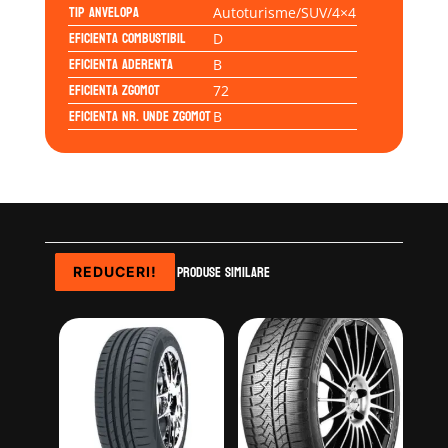
Tip anvelopa
Autoturisme/SUV/4×4
Eficienta Combustibil
D
Eficienta Aderenta
B
Eficienta Zgomot
72
Eficienta Nr. Unde Zgomot
B
Produse similare
REDUCERI!
REDUCERI!
REDUCERI!
REDUCERI!