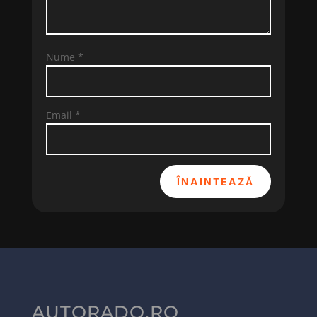
Nume
*
Email
*
ÎNAINTEAZĂ
AUTORADO.RO