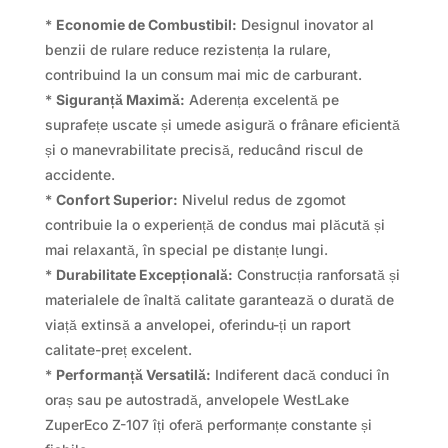
*
Economie de Combustibil:
Designul inovator al
benzii de rulare reduce rezistența la rulare,
contribuind la un consum mai mic de carburant.
*
Siguranță Maximă:
Aderența excelentă pe
suprafețe uscate și umede asigură o frânare eficientă
și o manevrabilitate precisă, reducând riscul de
accidente.
*
Confort Superior:
Nivelul redus de zgomot
contribuie la o experiență de condus mai plăcută și
mai relaxantă, în special pe distanțe lungi.
*
Durabilitate Excepțională:
Construcția ranforsată și
materialele de înaltă calitate garantează o durată de
viață extinsă a anvelopei, oferindu-ți un raport
calitate-preț excelent.
*
Performanță Versatilă:
Indiferent dacă conduci în
oraș sau pe autostradă, anvelopele WestLake
ZuperEco Z-107 îți oferă performanțe constante și