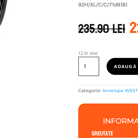
92H/XL/C/C/71dB(B)
P
2
i
235.90
lei
a
f
2
12 în stoc
Cantitate
WestLake
ADAUGĂ 
ALLSEASON
ELITE
Z-
Categorie:
Anvelope WEST
401
185/65R15
92H
INFORMA
Greutate