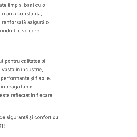
te timp și bani cu o
formanță constantă,
a ranforsată asigură o
rindu-ți o valoare
 pentru calitatea și
 vastă în industrie,
erformante și fiabile,
n întreaga lume.
este reflectat în fiecare
 de siguranță și confort cu
01!