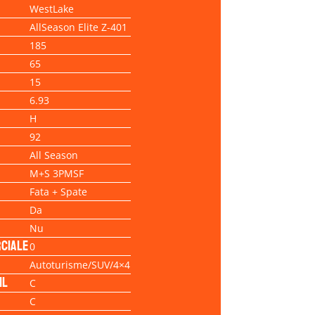
WestLake
AllSeason Elite Z-401
185
65
15
6.93
H
92
All Season
M+S 3PMSF
Fata + Spate
Da
Nu
ciale
0
Autoturisme/SUV/4×4
il
C
C