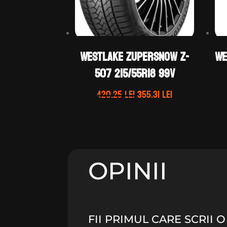
WestLake ZUPERSNOW Z-
We
507 215/55R18 99V
Prețul
Prețul
420.25
lei
355.31
lei
inițial
curent
a
este:
fost:
355.31 lei.
420.25 lei.
OPINII
FII PRIMUL CARE SCRII 