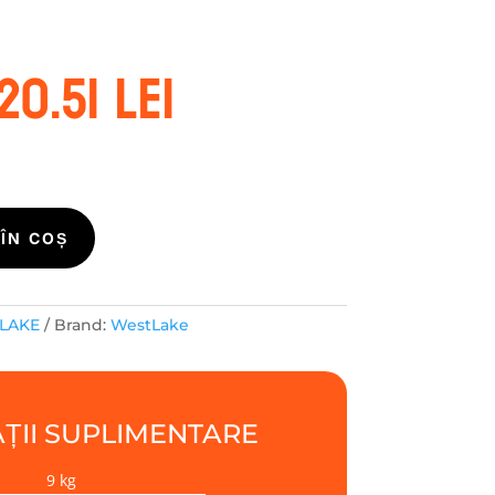
rețul
Prețul
20.51
lei
nițial
curent
este:
ost:
220.51 lei.
35.90 lei.
ÎN COȘ
LAKE
Brand:
WestLake
ȚII SUPLIMENTARE
9 kg