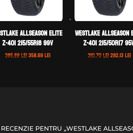
stLake ALLSEASON ELITE
WestLake ALLSEASON E
Z-401 215/55R18 99V
Z-401 215/50R17 95
Prețul
Prețul
Prețul
385.69
lei
358.69
lei
310.70
lei
292.13
lei
inițial
curent
inițial
a
este:
a
e
fost:
358.69 lei.
fost:
2
385.69 lei.
310.70 lei.
O RECENZIE PENTRU „WESTLAKE ALLSEASON