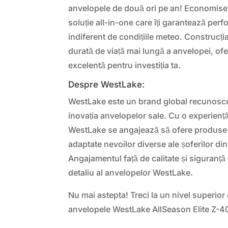
anvelopele de două ori pe an! Economiseș
soluție all-in-one care îți garantează per
indiferent de condițiile meteo. Construcți
durată de viață mai lungă a anvelopei, ofe
excelentă pentru investiția ta.
Despre WestLake:
WestLake este un brand global recunoscut
inovația anvelopelor sale. Cu o experiență
WestLake se angajează să ofere produse p
adaptate nevoilor diverse ale șoferilor di
Angajamentul față de calitate și siguranță 
detaliu al anvelopelor WestLake.
Nu mai astepta! Treci la un nivel superior
anvelopele WestLake AllSeason Elite Z-4