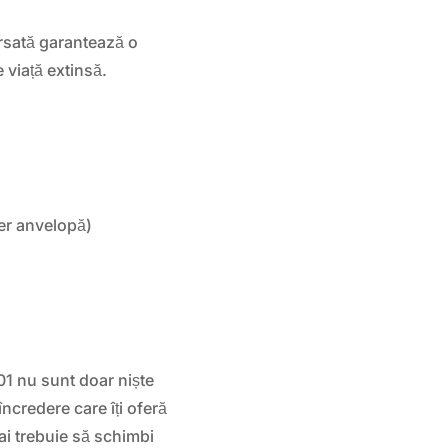
rsată garantează o
 viață extinsă.
er anvelopă)
1 nu sunt doar niște
ncredere care îți oferă
mai trebuie să schimbi