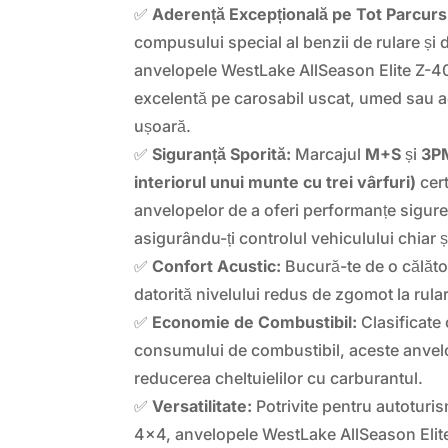
✅
Aderență Excepțională pe Tot Parcurs
compusului special al benzii de rulare și 
anvelopele WestLake AllSeason Elite Z-40
excelentă pe carosabil uscat, umed sau 
ușoară.
✅
Siguranță Sporită:
Marcajul
M+S
și
3PM
interiorul unui munte cu trei vârfuri)
cert
anvelopelor de a oferi performanțe sigure 
asigurându-ți controlul vehiculului chiar și
✅
Confort Acustic:
Bucură-te de o călători
datorită nivelului redus de zgomot la rular
✅
Economie de Combustibil:
Clasificate
consumului de combustibil, aceste anvelo
reducerea cheltuielilor cu carburantul.
✅
Versatilitate:
Potrivite pentru autoturis
4×4, anvelopele WestLake AllSeason Elit