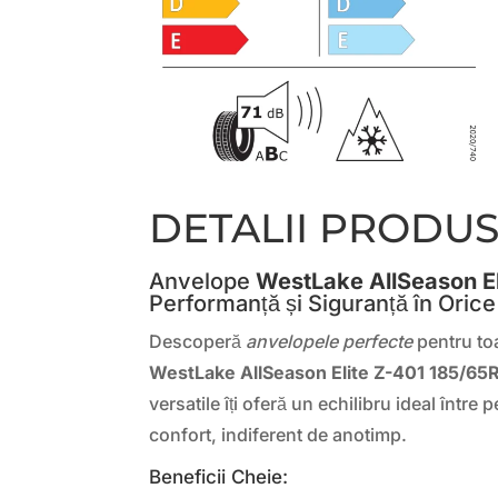
DETALII PRODU
Anvelope
WestLake AllSeason El
Performanță și Siguranță în Oric
Descoperă
anvelopele perfecte
pentru toa
WestLake AllSeason Elite Z-401 185/65
versatile îți oferă un echilibru ideal între
confort, indiferent de anotimp.
Beneficii Cheie: