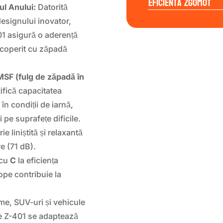
Eficienta Zgomot
ul Anului:
Datorită
designului inovator,
1 asigură o aderență
acoperit cu zăpadă
SF (fulg de zăpadă în
ifică capacitatea
în condiții de iarnă,
 pe suprafețe dificile.
e liniștită și relaxantă
e (71 dB).
 cu
C
la eficiența
pe contribuie la
me, SUV-uri și vehicule
e Z-401 se adaptează