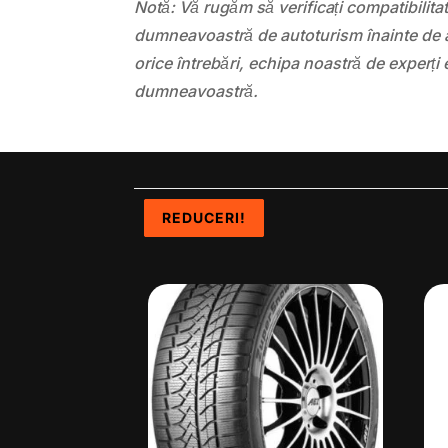
Notă: Vă rugăm să verificați compatibilit
dumneavoastră de autoturism înainte de a
orice întrebări, echipa noastră de experți 
dumneavoastră.
REDUCERI!
REDUCERI!
REDUCERI!
REDUCERI!