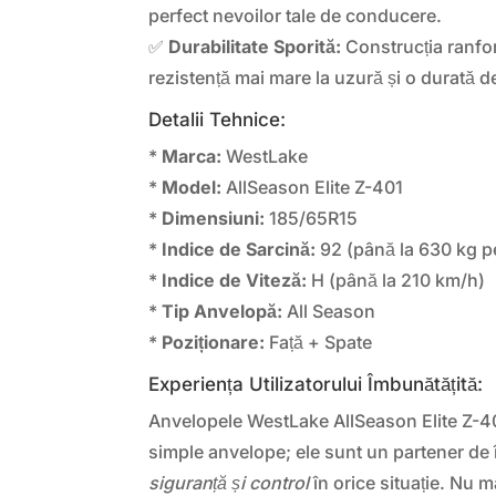
perfect nevoilor tale de conducere.
✅
Durabilitate Sporită:
Construcția ranfo
rezistență mai mare la uzură și o durată de
Detalii Tehnice:
*
Marca:
WestLake
*
Model:
AllSeason Elite Z-401
*
Dimensiuni:
185/65R15
*
Indice de Sarcină:
92 (până la 630 kg p
*
Indice de Viteză:
H (până la 210 km/h)
*
Tip Anvelopă:
All Season
*
Poziționare:
Față + Spate
Experiența Utilizatorului Îmbunătățită:
Anvelopele WestLake AllSeason Elite Z-40
simple anvelope; ele sunt un partener de î
siguranță și control
în orice situație. Nu 