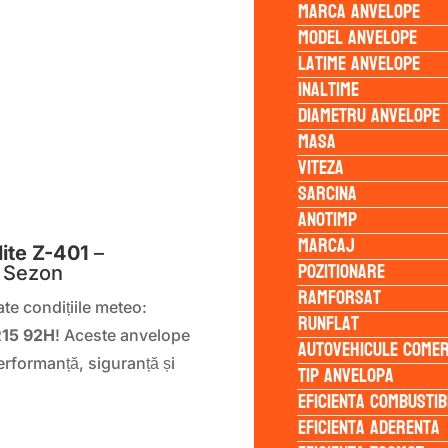
Marca anvelope
Model anvelope
Latime anvelope
Inaltime
Diametru anvelope
Masa
Viteza
Sarcina
S
Anotimp
Marcaj
ite Z-401
–
Pozitionare
e Sezon
Ramforsat
te condițiile meteo:
Runflat
R15 92H
! Aceste anvelope
Autovehicule comer
 performanță, siguranță și
Tip anvelopa
Eficienta Combustib
Eficienta Aderenta