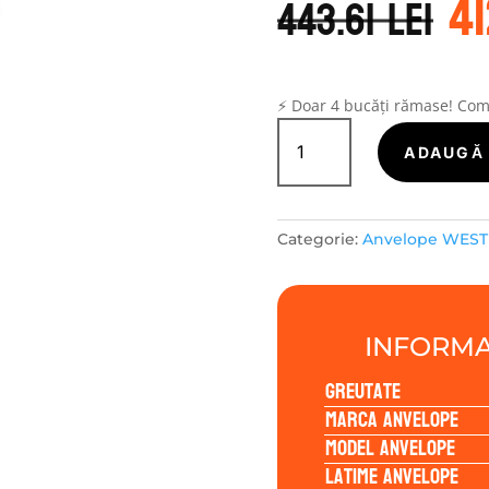
4
in
443.61
lei
a
f
44
⚡ Doar 4 bucăți rămase! Co
Cantitate
WestLake
ADAUGĂ 
ZUPERACE
Z007
235/50R19
Categorie:
Anvelope WEST
99W
INFORMA
Greutate
Marca anvelope
Model anvelope
Latime anvelope