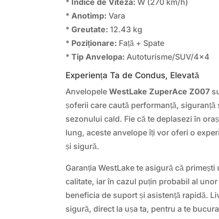
*
Indice de Viteza:
W (270 km/h)
*
Anotimp:
Vara
*
Greutate:
12.43 kg
*
Poziționare:
Față + Spate
*
Tip Anvelopa:
Autoturisme/SUV/4×4
Experiența Ta de Condus, Elevată
Anvelopele
WestLake ZuperAce Z007
su
șoferii care caută performanță, siguranță ș
sezonului cald. Fie că te deplasezi în ora
lung, aceste anvelope îți vor oferi o exp
și sigură.
Garanția WestLake te asigură că primești 
calitate, iar în cazul puțin probabil al unor
beneficia de suport și asistență rapidă. Li
sigură, direct la ușa ta, pentru a te bucur