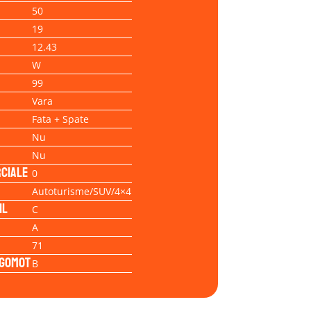
50
19
12.43
W
99
Vara
Fata + Spate
Nu
Nu
ciale
0
Autoturisme/SUV/4×4
il
C
A
71
Zgomot
B