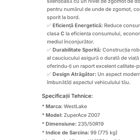
silențioasă cu un nivel de zgomot de d
pentru numărul de unde de zgomot, con
sporit la bord.
✅
Eficiență Energetică:
Reduce consum
clasa
C
la eficiența consumului, econom
mediul înconjurător.
✅
Durabilitate Sporită:
Construcția rob
al cauciucului asigură o durată de viață
oferindu-ți un raport excelent calitate-p
✅
Design Atrăgător:
Un aspect modern 
îmbunătăți aspectul vehiculului tău.
Specificații Tehnice:
*
Marca:
WestLake
*
Model:
ZuperAce Z007
*
Dimensiune:
235/50R19
*
Indice de Sarcina:
99 (775 kg)