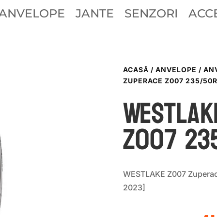
ANVELOPE
JANTE
SENZORI
ACCE
ACASĂ
/
ANVELOPE
/
AN
ZUPERACE Z007 235/50
WestLak
Z007 23
WESTLAKE Z007 Zuperac
2023]
P