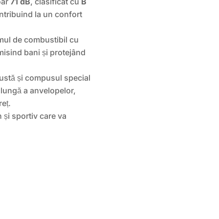
oar
71 dB
, clasificat cu
B
tribuind la un confort
ul de combustibil cu
isind bani și protejând
ustă și compusul special
 lungă a anvelopelor,
reț.
și sportiv care va