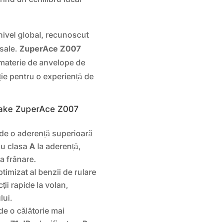
nivel global, recunoscut
 sale.
ZuperAce Z007
 materie de anvelope de
ție pentru o experiență de
Lake ZuperAce Z007
de o aderență superioară
cu clasa
A
la aderență,
la frânare.
timizat al benzii de rulare
ții rapide la volan,
lui.
e o călătorie mai