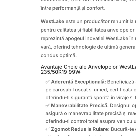
între performanță și confort.
WestLake
este un producător renumit la 
pentru calitatea și fiabilitatea anvelopelor
reprezintă apogeul inovației WestLake în
vară, oferind tehnologie de ultimă genera
condus optimă.
Avantaje Cheie ale Anvelopelor West
235/50R19 99W:
✅
Aderență Excepțională:
Beneficiază 
pe carosabil uscat și umed, certificată 
oferindu-ți siguranță sporită în viraje și 
✅
Manevrabilitate Precisă:
Designul op
asigură o manevrabilitate precisă și reac
oferindu-ți control total asupra vehiculu
✅
Zgomot Redus la Rulare:
Bucură-te d