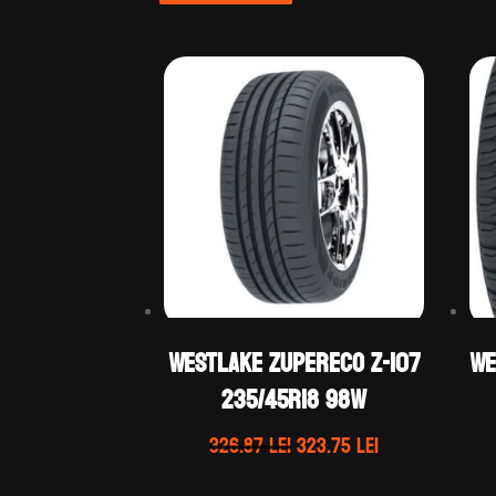
WestLake ZUPERECO Z-107
We
235/45R18 98W
Prețul
Prețul
326.87
lei
323.75
lei
inițial
curent