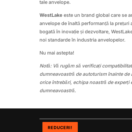
tale anvelope.
WestLake
este un brand global care se a
anvelope de înaltă performanță la prețuri a
bogată în inovație și dezvoltare, WestLak
noi standarde în industria anvelopelor.
Nu mai astepta!
Notă: Vă rugăm să verificați compatibilit
dumneavoastră de autoturism înainte de a
orice întrebări, echipa noastră de experți 
dumneavoastră.
REDUCERI!
REDUCERI!
REDUCERI!
REDUCERI!