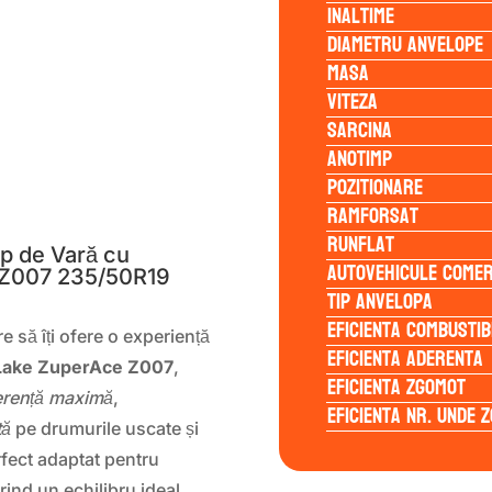
Inaltime
Diametru anvelope
Masa
Viteza
Sarcina
Anotimp
Pozitionare
S
Ramforsat
Runflat
p de Vară cu
Autovehicule comer
 Z007 235/50R19
Tip anvelopa
Eficienta Combustib
e să îți ofere o experiență
Eficienta Aderenta
ake ZuperAce Z007
,
Eficienta Zgomot
erență maximă
,
Eficienta Nr. Unde 
tă
pe drumurile uscate și
ect adaptat pentru
erind un echilibru ideal