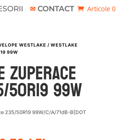
SORII
CONTACT
Articole 0
VELOPE WESTLAKE
/ WESTLAKE
R19 99W
e ZUPERACE
5/50R19 99W
e 235/50R19 99W/C/A/71dB-B[DOT
rețul
Prețul