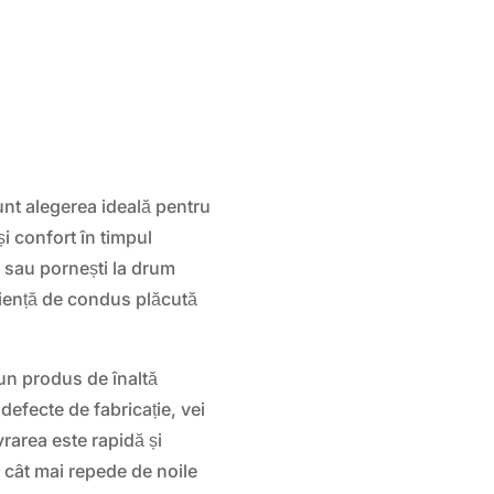
nt alegerea ideală pentru
i confort în timpul
ș sau pornești la drum
eriență de condus plăcută
un produs de înaltă
 defecte de fabricație, vei
vrarea este rapidă și
a cât mai repede de noile