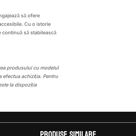
ngajează să ofere
ccesibile. Cu o istorie
e continuă să stabilească
atea produsului cu modelul
 efectua achiziția. Pentru
este la dispoziția
Produse similare