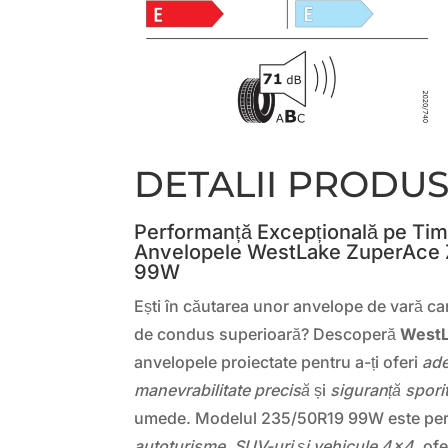
DETALII PRODU
Performanță Excepțională pe Tim
Anvelopele WestLake ZuperAce
99W
Ești în căutarea unor anvelope de vară car
de condus superioară? Descoperă
WestL
anvelopele proiectate pentru a-ți oferi
ad
manevrabilitate precisă
și
siguranță spori
umede. Modelul 235/50R19 99W este perf
autoturisme, SUV-uri și vehicule 4×4
, of