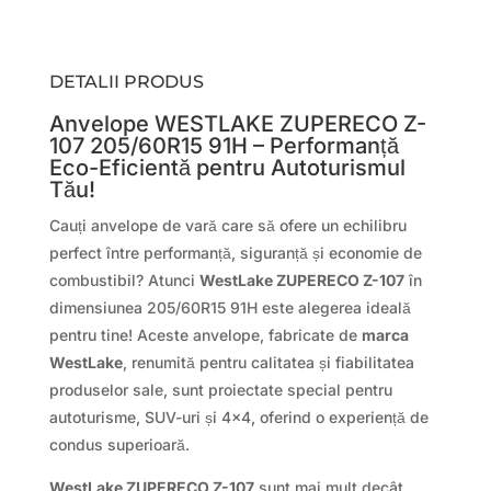
DETALII PRODUS
Anvelope WESTLAKE ZUPERECO Z-
107 205/60R15 91H – Performanță
Eco-Eficientă pentru Autoturismul
Tău!
Cauți anvelope de vară care să ofere un echilibru
perfect între performanță, siguranță și economie de
combustibil? Atunci
WestLake ZUPERECO Z-107
în
dimensiunea 205/60R15 91H este alegerea ideală
pentru tine! Aceste anvelope, fabricate de
marca
WestLake
, renumită pentru calitatea și fiabilitatea
produselor sale, sunt proiectate special pentru
autoturisme, SUV-uri și 4×4, oferind o experiență de
condus superioară.
WestLake ZUPERECO Z-107
sunt mai mult decât