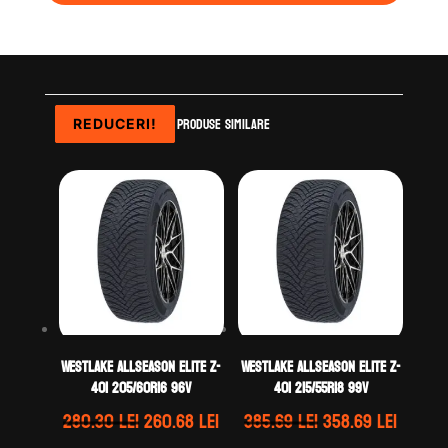
Produse similare
REDUCERI!
REDUCERI!
REDUCERI!
REDUCERI!
WestLake ALLSEASON ELITE Z-
WestLake ALLSEASON ELITE Z-
401 205/60R16 96V
401 215/55R18 99V
Prețul
Prețul
Prețul
Prețul
280.30
lei
260.68
lei
385.69
lei
358.69
lei
inițial
curent
inițial
curen