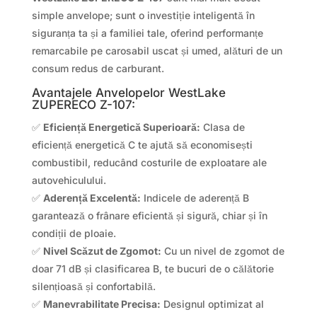
simple anvelope; sunt o investiție inteligentă în
siguranța ta și a familiei tale, oferind performanțe
remarcabile pe carosabil uscat și umed, alături de un
consum redus de carburant.
Avantajele Anvelopelor WestLake
ZUPERECO Z-107:
✅
Eficiență Energetică Superioară:
Clasa de
eficiență energetică C te ajută să economisești
combustibil, reducând costurile de exploatare ale
autovehiculului.
✅
Aderență Excelentă:
Indicele de aderență B
garantează o frânare eficientă și sigură, chiar și în
condiții de ploaie.
✅
Nivel Scăzut de Zgomot:
Cu un nivel de zgomot de
doar 71 dB și clasificarea B, te bucuri de o călătorie
silențioasă și confortabilă.
✅
Manevrabilitate Precisa:
Designul optimizat al