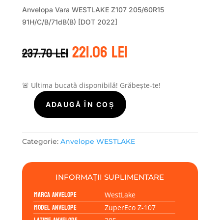
Anvelopa Vara WESTLAKE Z107 205/60R15
91H/C/B/71dB(B) [DOT 2022]
Prețul
Prețul
221.06
lei
237.70
lei
inițial
curent
a
este:
fost:
221.06 lei.
237.70 lei.
🚨 Ultima bucată disponibilă! Grăbește-te!
ADAUGĂ ÎN COȘ
Cantitate
WestLake
ZUPERECO
Z-
Categorie:
Anvelope WESTLAKE
107
205/60R15
91H
INFORMAȚII SUPLIMENTARE
Marca anvelope
WestLake
Model anvelope
ZuperEco Z-107