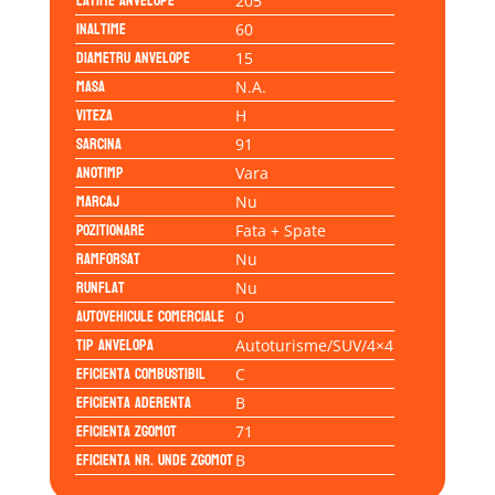
Latime anvelope
205
Inaltime
60
Diametru anvelope
15
Masa
N.A.
Viteza
H
Sarcina
91
Anotimp
Vara
Marcaj
Nu
Pozitionare
Fata + Spate
Ramforsat
Nu
Runflat
Nu
Autovehicule comerciale
0
Tip anvelopa
Autoturisme/SUV/4×4
Eficienta Combustibil
C
Eficienta Aderenta
B
Eficienta Zgomot
71
Eficienta Nr. Unde Zgomot
B