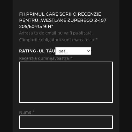
FII PRIMUL CARE SCRII O RECENZIE
PENTRU „WESTLAKE ZUPERECO Z-107
205/60R15 91H”
Adresa ta de email nu va fi publicată.
Câmpurile obligatorii sunt marcate cu
*
RATING-UL TĂU
Recenzia dumneavoastră
*
Nume
*