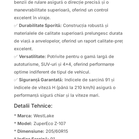
benzii de rulare asigură o direcție precisă și o
manevrabilitate superioară, oferind un control
excelent în viraje.
✅
Durabilitate Sporită:
Construcția robustă și
materialele de calitate superioară prelungesc durata
de viață a anvelopelor, oferind un raport calitate-preț
excelent.
✅
Versatilitate:
Potrivite pentru o gamă largă de
autoturisme, SUV-uri și 4×4, oferind performanțe
optime indiferent de tipul de vehicul.
✅
Siguranță Garantată:
Indicele de sarcină 91 și
indicele de viteză H (până la 210 km/h) asigură o
performanță sigură chiar și la viteze mari.
Detalii Tehnice:
*
Marca:
WestLake
*
Model:
ZuperEco Z-107
*
Dimensiune:
205/60R15
*
Indice Sarcină:
91