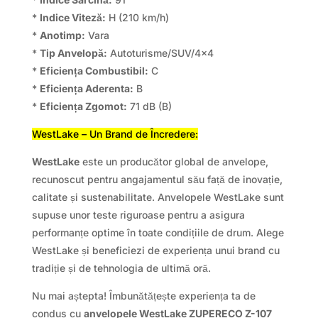
*
Indice Viteză:
H (210 km/h)
*
Anotimp:
Vara
*
Tip Anvelopă:
Autoturisme/SUV/4×4
*
Eficiența Combustibil:
C
*
Eficiența Aderenta:
B
*
Eficiența Zgomot:
71 dB (B)
WestLake – Un Brand de Încredere:
WestLake
este un producător global de anvelope,
recunoscut pentru angajamentul său față de inovație,
calitate și sustenabilitate. Anvelopele WestLake sunt
supuse unor teste riguroase pentru a asigura
performanțe optime în toate condițiile de drum. Alege
WestLake și beneficiezi de experiența unui brand cu
tradiție și de tehnologia de ultimă oră.
Nu mai aștepta! Îmbunătățește experiența ta de
condus cu
anvelopele WestLake ZUPERECO Z-107