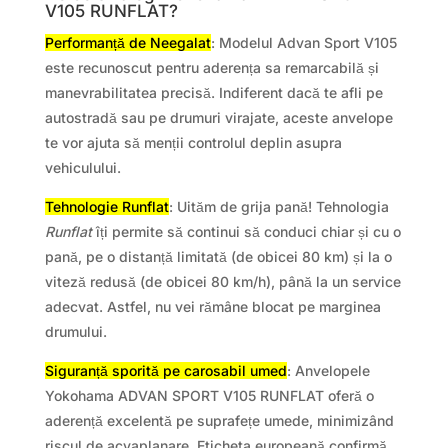
V105 RUNFLAT?
Performanță de Neegalat
: Modelul Advan Sport V105
este recunoscut pentru aderența sa remarcabilă și
manevrabilitatea precisă. Indiferent dacă te afli pe
autostradă sau pe drumuri virajate, aceste anvelope
te vor ajuta să menții controlul deplin asupra
vehiculului.
Tehnologie Runflat
: Uităm de grija pană! Tehnologia
Runflat
îți permite să continui să conduci chiar și cu o
pană, pe o distanță limitată (de obicei 80 km) și la o
viteză redusă (de obicei 80 km/h), până la un service
adecvat. Astfel, nu vei rămâne blocat pe marginea
drumului.
Siguranță sporită pe carosabil umed
: Anvelopele
Yokohama ADVAN SPORT V105 RUNFLAT oferă o
aderență excelentă pe suprafețe umede, minimizând
riscul de acvaplanare. Eticheta europeană confirmă