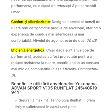
performanța, cu o clasă de
aderență B
pe carosabil
umed.
Confort și silențiozitate
: Designul special al benzii de
rulare reduce zgomotul produs de anvelope, oferind o
experiență de condus mai silențioasă și mai
confortabilă. Nivelul de zgomot este de doar
70 dB
.
Eficiență energetică
: Chiar dacă sunt anvelope de
performanță, acestea au fost proiectate pentru a
reduce rezistența la rulare, contribuind la un consum
mai mic de combustibil (clasa
Eficiență Combustibil
D
).
Beneficiile utilizării anvelopelor Yokohama
ADVAN SPORT V105 RUNFLAT 245/40R19
94Y:
✅ Siguranță maximă: Tehnologia Runflat îți oferă
liniște sufletească în cazul unei pene.