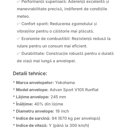
✅ Performanță superioară: Aderență excelentă și
manevrabilitate precisă, indiferent de condițiile
meteo.
✅ Confort sporit: Reducerea zgomotului și
vibrațiilor pentru o călătorie mai plăcută.
✅ Economie de combustibil: Rezistență redusă la
rulare pentru un consum mai eficient.
✅ Durabilitate: Construcție robustă pentru o durată
de viață mai lungă a anvelopei.
Detalii tehnice:
*
Marca anvelopelor:
Yokohama
*
Model anvelope:
Advan Sport V105 Runflat
*
Lățime anvelope:
245 mm
*
Înălțime:
40% din lățime
*
Diametru anvelope:
19 inch
*
Indice de sarcină:
94 (670 kg per anvelopă)
*
Indice de viteză:
Y (până la 300 km/h)