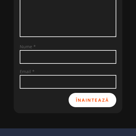
Nume
*
Email
*
ÎNAINTEAZĂ