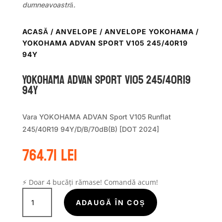
dumneavoastră.
ACASĂ
/
ANVELOPE
/
ANVELOPE YOKOHAMA
/
YOKOHAMA ADVAN SPORT V105 245/40R19
94Y
Yokohama ADVAN SPORT V105 245/40R19
94Y
Vara YOKOHAMA ADVAN Sport V105 Runflat
245/40R19 94Y/D/B/70dB(B) [DOT 2024]
764.71
lei
⚡ Doar 4 bucăți rămase! Comandă acum!
Cantitate
Yokohama
ADAUGĂ ÎN COȘ
ADVAN