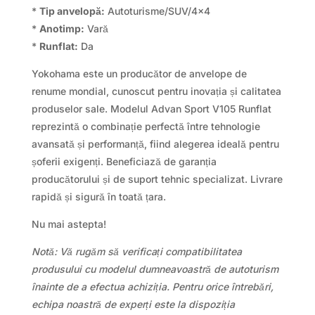
*
Tip anvelopă:
Autoturisme/SUV/4×4
*
Anotimp:
Vară
*
Runflat:
Da
Yokohama este un producător de anvelope de
renume mondial, cunoscut pentru inovația și calitatea
produselor sale. Modelul Advan Sport V105 Runflat
reprezintă o combinație perfectă între tehnologie
avansată și performanță, fiind alegerea ideală pentru
șoferii exigenți. Beneficiază de garanția
producătorului și de suport tehnic specializat. Livrare
rapidă și sigură în toată țara.
Nu mai astepta!
Notă: Vă rugăm să verificați compatibilitatea
produsului cu modelul dumneavoastră de autoturism
înainte de a efectua achiziția. Pentru orice întrebări,
echipa noastră de experți este la dispoziția