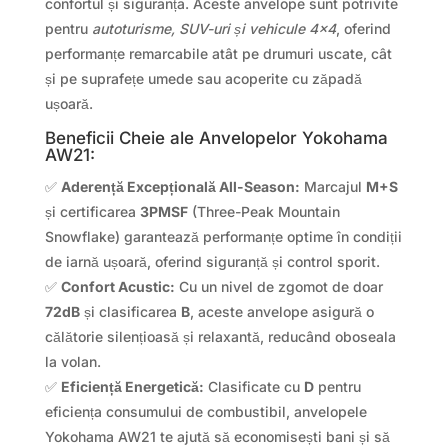
confortul și siguranța. Aceste anvelope sunt potrivite
pentru
autoturisme, SUV-uri și vehicule 4×4
, oferind
performanțe remarcabile atât pe drumuri uscate, cât
și pe suprafețe umede sau acoperite cu zăpadă
ușoară.
Beneficii Cheie ale Anvelopelor Yokohama
AW21:
✅
Aderență Excepțională All-Season:
Marcajul
M+S
și certificarea
3PMSF
(Three-Peak Mountain
Snowflake) garantează performanțe optime în condiții
de iarnă ușoară, oferind siguranță și control sporit.
✅
Confort Acustic:
Cu un nivel de zgomot de doar
72dB
și clasificarea
B
, aceste anvelope asigură o
călătorie silențioasă și relaxantă, reducând oboseala
la volan.
✅
Eficiență Energetică:
Clasificate cu
D
pentru
eficiența consumului de combustibil, anvelopele
Yokohama AW21 te ajută să economisești bani și să