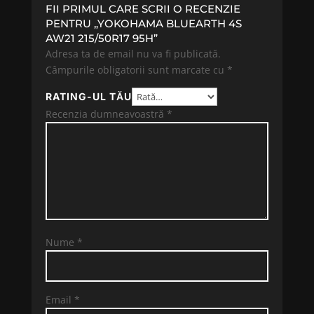
FII PRIMUL CARE SCRII O RECENZIE
PENTRU „YOKOHAMA BLUEARTH 4S
AW21 215/50R17 95H”
Adresa ta de email nu va fi publicată.
Câmpurile obligatorii sunt marcate cu
*
RATING-UL TĂU
Recenzia dumneavoastră
*
Nume
*
Email
*