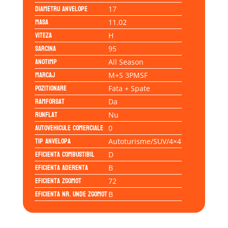
Diametru anvelope
17
Masa
11.02
Viteza
H
Sarcina
95
Anotimp
All Season
Marcaj
M+S 3PMSF
Pozitionare
Fata + Spate
Ramforsat
Da
Runflat
Nu
Autovehicule comerciale
0
Tip anvelopa
Autoturisme/SUV/4×4
Eficienta Combustibil
D
Eficienta Aderenta
B
Eficienta Zgomot
72
Eficienta Nr. Unde Zgomot
B