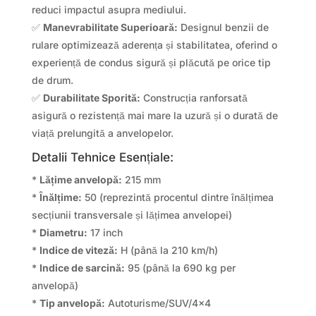
reduci impactul asupra mediului.
✅
Manevrabilitate Superioară:
Designul benzii de
rulare optimizează aderența și stabilitatea, oferind o
experiență de condus sigură și plăcută pe orice tip
de drum.
✅
Durabilitate Sporită:
Construcția ranforsată
asigură o rezistență mai mare la uzură și o durată de
viață prelungită a anvelopelor.
Detalii Tehnice Esențiale:
*
Lățime anvelopă:
215 mm
*
Înălțime:
50 (reprezintă procentul dintre înălțimea
secțiunii transversale și lățimea anvelopei)
*
Diametru:
17 inch
*
Indice de viteză:
H (până la 210 km/h)
*
Indice de sarcină:
95 (până la 690 kg per
anvelopă)
*
Tip anvelopă:
Autoturisme/SUV/4×4