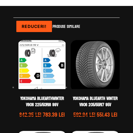
Produse similare
REDUCERI!
REDUCERI!
REDUCERI!
REDUCERI!
Yokohama BLUEARTHWINTER
Yokohama BLUEARTH WINTER
V906 225/50R18 99V
V906 205/55R17 95V
Prețul
Prețul
Prețul
Prețul
842.35
lei
783.39
lei
592.94
lei
551.43
lei
inițial
curent
inițial
curent
a
este:
a
este: