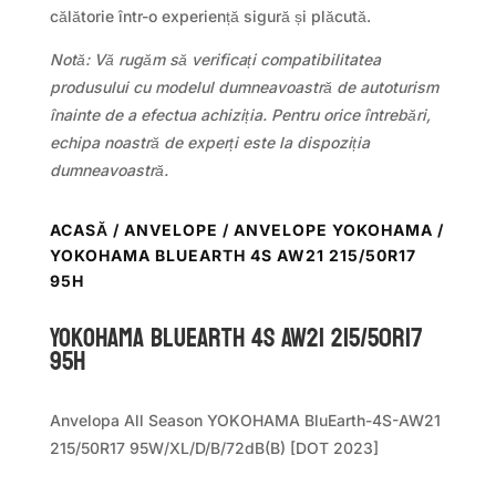
călătorie într-o experiență sigură și plăcută.
Notă: Vă rugăm să verificați compatibilitatea
produsului cu modelul dumneavoastră de autoturism
înainte de a efectua achiziția. Pentru orice întrebări,
echipa noastră de experți este la dispoziția
dumneavoastră.
ACASĂ
/
ANVELOPE
/
ANVELOPE YOKOHAMA
/
YOKOHAMA BLUEARTH 4S AW21 215/50R17
95H
Yokohama BLUEARTH 4S AW21 215/50R17
95H
Anvelopa All Season YOKOHAMA BluEarth-4S-AW21
215/50R17 95W/XL/D/B/72dB(B) [DOT 2023]