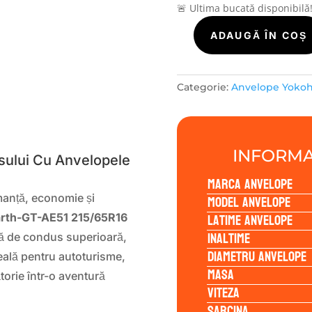
🚨 Ultima bucată disponibilă
Cantitate
ADAUGĂ ÎN COȘ
Yokohama
BLUEARTH-
GT-
Categorie:
Anvelope Yoko
AE51
215/65R16
S
98H
INFORMA
ului Cu Anvelopele
Marca anvelope
Model anvelope
manță, economie și
Latime anvelope
rth-GT-AE51 215/65R16
Inaltime
nță de condus superioară,
Diametru anvelope
eală pentru autoturisme,
Masa
torie într-o aventură
Viteza
Sarcina