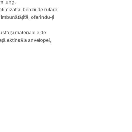
m lung.
timizat al benzii de rulare
e îmbunătățită, oferindu-ți
stă și materialele de
iață extinsă a anvelopei,