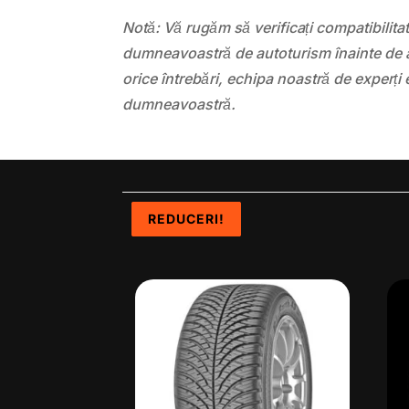
Notă: Vă rugăm să verificați compatibilit
dumneavoastră de autoturism înainte de a
orice întrebări, echipa noastră de experți 
dumneavoastră.
REDUCERI!
REDUCERI!
REDUCERI!
REDUCERI!