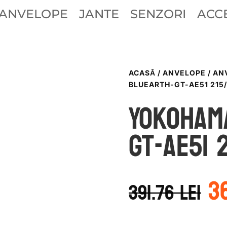
ANVELOPE
JANTE
SENZORI
ACCE
ACASĂ
/
ANVELOPE
/
AN
BLUEARTH-GT-AE51 215/
Yokoham
GT-AE51 
P
3
in
391.76
lei
a
f
39