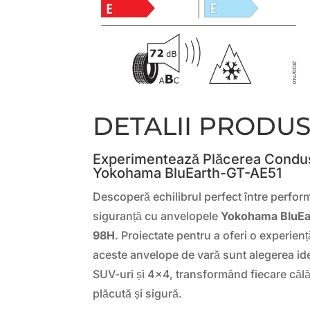
DETALII PRODU
Experimentează Plăcerea Condus
Yokohama BluEarth-GT-AE51
Descoperă echilibrul perfect între perfor
siguranță cu anvelopele
Yokohama BluEa
98H
. Proiectate pentru a oferi o experie
aceste anvelope de vară sunt alegerea id
SUV-uri și 4×4, transformând fiecare călă
plăcută și sigură.