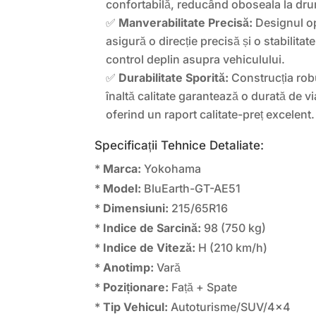
confortabilă, reducând oboseala la dru
✅
Manverabilitate Precisă:
Designul op
asigură o direcție precisă și o stabilitat
control deplin asupra vehiculului.
✅
Durabilitate Sporită:
Construcția robu
înaltă calitate garantează o durată de v
oferind un raport calitate-preț excelent.
Specificații Tehnice Detaliate:
*
Marca:
Yokohama
*
Model:
BluEarth-GT-AE51
*
Dimensiuni:
215/65R16
*
Indice de Sarcină:
98 (750 kg)
*
Indice de Viteză:
H (210 km/h)
*
Anotimp:
Vară
*
Poziționare:
Față + Spate
*
Tip Vehicul:
Autoturisme/SUV/4×4