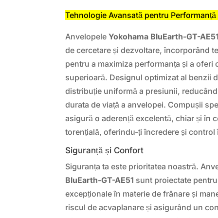
Tehnologie Avansată pentru Performanță
Anvelopele
Yokohama BluEarth-GT-AE5
de cercetare și dezvoltare, încorporând t
pentru a maximiza performanța și a oferi
superioară. Designul optimizat al benzii d
distribuție uniformă a presiunii, reducân
durata de viață a anvelopei. Compușii spec
asigură o aderență excelentă, chiar și în c
torențială, oferindu-ți încredere și control 
Siguranță și Confort
Siguranța ta este prioritatea noastră. An
BluEarth-GT-AE51
sunt proiectate pentru
excepționale în materie de frânare și man
riscul de acvaplanare și asigurând un cont