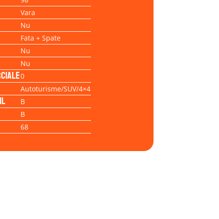
Vara
Nu
Fata + Spate
Nu
Nu
ciale
0
Autoturisme/SUV/4×4
il
B
B
68