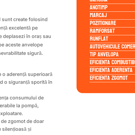
Anotimp
Marcaj
1
sunt create folosind
Pozitionare
ență excelentă pe
Ramforsat
e deplasezi în oraș sau
Runflat
Autovehicule comer
 pe aceste anvelope
Tip anvelopa
nevrabilitate sigură.
Eficienta Combustib
Eficienta Aderenta
 o aderență superioară
Eficienta Zgomot
 o siguranță sporită în
iența consumului de
erabile la pompă,
exploatare.
 de zgomot de doar
 silențioasă și