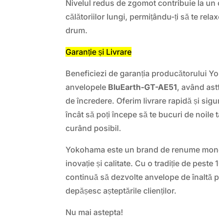
Nivelul redus de zgomot contribuie la un c
călătoriilor lungi, permițându-ți să te relax
drum.
Garanție și Livrare
Beneficiezi de garanția producătorului 
anvelopele
BluEarth-GT-AE51
, având astf
de încredere. Oferim livrare rapidă și sigur
încât să poți începe să te bucuri de noile 
curând posibil.
Yokohama este un brand de renume mondia
inovație și calitate. Cu o tradiție de pest
continuă să dezvolte anvelope de înaltă 
depășesc așteptările clienților.
Nu mai astepta!