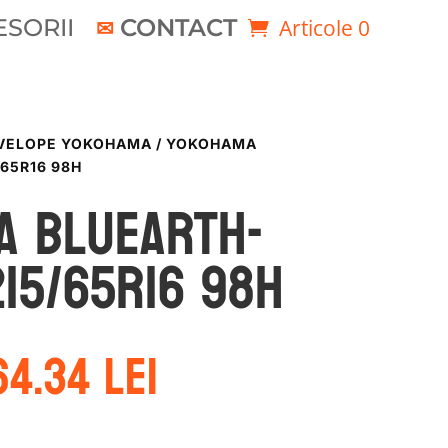
SORII
CONTACT
Articole 0
VELOPE YOKOHAMA
/ YOKOHAMA
65R16 98H
a BLUEARTH-
215/65R16 98H
rețul
Prețul
64.34
lei
ițial
curent
este:
ost:
364.34 lei.
1.76 lei.