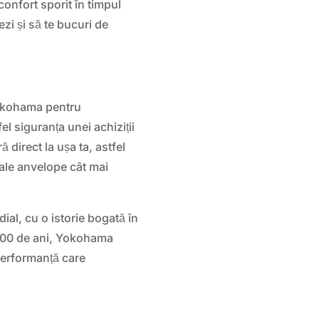
onfort sporit în timpul
ezi și să te bucuri de
Yokohama pentru
el siguranța unei achiziții
ă direct la ușa ta, astfel
tale anvelope cât mai
l, cu o istorie bogată în
e 100 de ani, Yokohama
performanță care