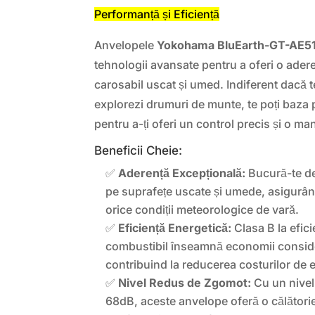
Performanță și Eficiență
Anvelopele
Yokohama BluEarth-GT-AE5
tehnologii avansate pentru a oferi o ader
carosabil uscat și umed. Indiferent dacă t
explorezi drumuri de munte, te poți baza
pentru a-ți oferi un control precis și o ma
Beneficii Cheie:
✅
Aderență Excepțională:
Bucură-te de
pe suprafețe uscate și umede, asigurând
orice condiții meteorologice de vară.
✅
Eficiență Energetică:
Clasa B la efic
combustibil înseamnă economii consid
contribuind la reducerea costurilor de 
✅
Nivel Redus de Zgomot:
Cu un nivel
68dB, aceste anvelope oferă o călătorie