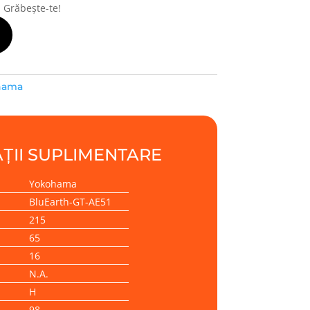
! Grăbește-te!
hama
ȚII SUPLIMENTARE
Yokohama
BluEarth-GT-AE51
215
65
16
N.A.
H
98