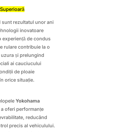
 Superioară
1
sunt rezultatul unor ani
ehnologii inovatoare
 o experiență de condus
e rulare contribuie la o
d uzura și prelungind
iali ai cauciucului
ondiții de ploaie
în orice situație.
velopele
Yokohama
 a oferi performanțe
evrabilitate, reducând
rol precis al vehiculului.