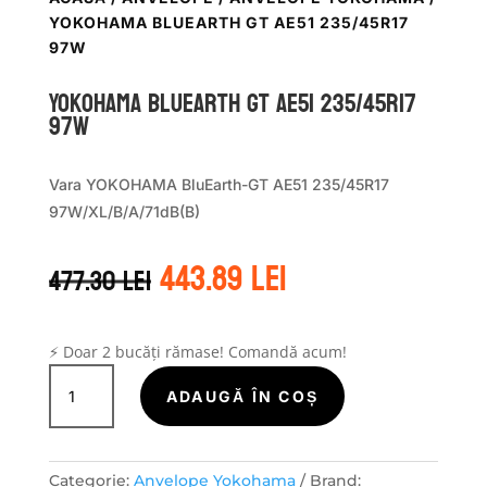
YOKOHAMA BLUEARTH GT AE51 235/45R17
97W
Yokohama BLUEARTH GT AE51 235/45R17
97W
Vara YOKOHAMA BluEarth-GT AE51 235/45R17
97W/XL/B/A/71dB(B)
Prețul
Prețul
443.89
lei
477.30
lei
inițial
curent
a
este:
fost:
443.89 lei.
477.30 lei.
⚡ Doar 2 bucăți rămase! Comandă acum!
Cantitate
Yokohama
ADAUGĂ ÎN COȘ
BLUEARTH
GT
AE51
Categorie:
Anvelope Yokohama
Brand: