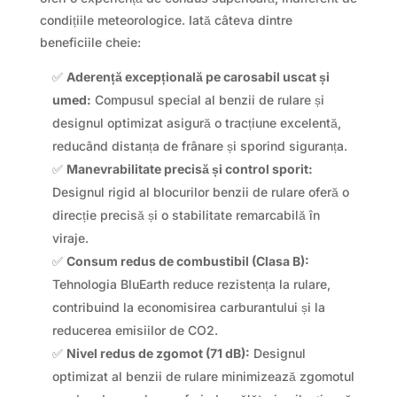
condițiile meteorologice. Iată câteva dintre
beneficiile cheie:
✅
Aderență excepțională pe carosabil uscat și
umed:
Compusul special al benzii de rulare și
designul optimizat asigură o tracțiune excelentă,
reducând distanța de frânare și sporind siguranța.
✅
Manevrabilitate precisă și control sporit:
Designul rigid al blocurilor benzii de rulare oferă o
direcție precisă și o stabilitate remarcabilă în
viraje.
✅
Consum redus de combustibil (Clasa B):
Tehnologia BluEarth reduce rezistența la rulare,
contribuind la economisirea carburantului și la
reducerea emisiilor de CO2.
✅
Nivel redus de zgomot (71 dB):
Designul
optimizat al benzii de rulare minimizează zgomotul