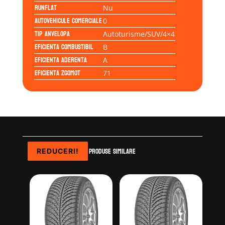
Runflat
Nu
Autovehicule comerciale
0
Tip anvelopa
Autoturisme/SUV/4×4
Eficienta Combustibil
B
Eficienta Aderenta
A
Eficienta Zgomot
71
Produse similare
REDUCERI!
REDUCERI!
REDUCERI!
REDUCERI!