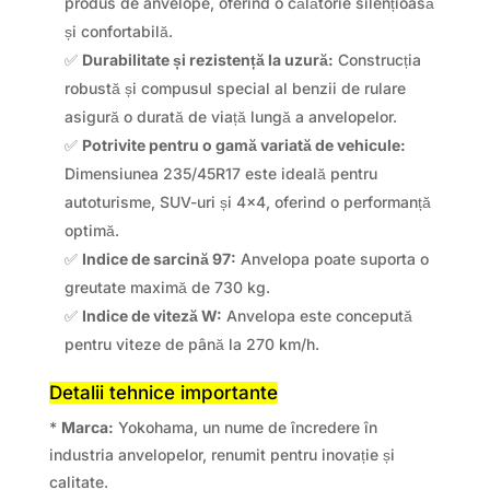
produs de anvelope, oferind o călătorie silențioasă
și confortabilă.
✅
Durabilitate și rezistență la uzură:
Construcția
robustă și compusul special al benzii de rulare
asigură o durată de viață lungă a anvelopelor.
✅
Potrivite pentru o gamă variată de vehicule:
Dimensiunea 235/45R17 este ideală pentru
autoturisme, SUV-uri și 4×4, oferind o performanță
optimă.
✅
Indice de sarcină 97:
Anvelopa poate suporta o
greutate maximă de 730 kg.
✅
Indice de viteză W:
Anvelopa este concepută
pentru viteze de până la 270 km/h.
Detalii tehnice importante
*
Marca:
Yokohama, un nume de încredere în
industria anvelopelor, renumit pentru inovație și
calitate.