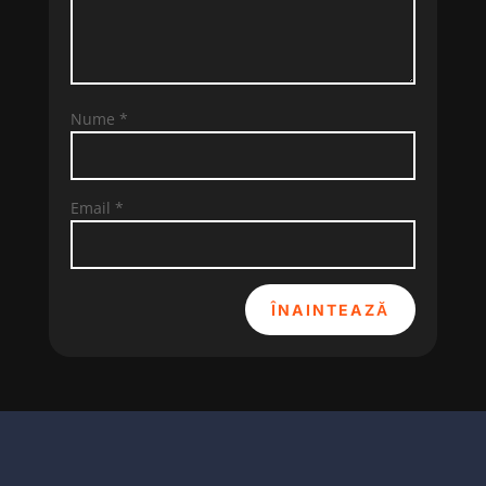
Nume
*
Email
*
ÎNAINTEAZĂ