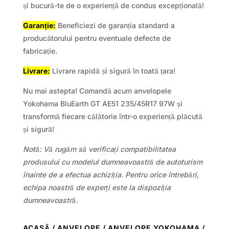
și bucură-te de o experiență de condus excepțională!
Garanție:
Beneficiezi de garanția standard a
producătorului pentru eventuale defecte de
fabricație.
Livrare:
Livrare rapidă și sigură în toată țara!
Nu mai astepta! Comandă acum anvelopele
Yokohama BluEarth GT AE51 235/45R17 97W și
transformă fiecare călătorie într-o experiență plăcută
și sigură!
Notă: Vă rugăm să verificați compatibilitatea
produsului cu modelul dumneavoastră de autoturism
înainte de a efectua achiziția. Pentru orice întrebări,
echipa noastră de experți este la dispoziția
dumneavoastră.
ACASĂ
/
ANVELOPE
/
ANVELOPE YOKOHAMA
/