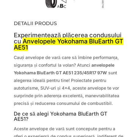
DETALII PRODUS
Experimentează plăcerea condusului
cu
Anvelopele Yokohama BluEarth GT
AE51
Cauți anvelope de vară care să îmbine performanța,
siguranța și confortul la volan? Atunci
anvelopele
Yokohama BluEarth GT AE51 235/45R17 97W
sunt
alegerea ideală pentru tine! Proiectate pentru
autoturisme, SUV-uri și 4×4, aceste anvelope te vor
surprinde prin aderența excelentă, manevrabilitatea
precisă și reducerea consumului de combustibil.
De ce să alegi Yokohama BluEarth GT
AE51?
Aceste anvelope de vară sunt concepute pentru a
oferi o experiență de condus superioară, indiferent de