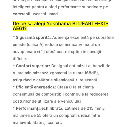
inteligent pentru a oferi performanțe superioare pe
carosabil uscat și umed.
De ce să alegi Yokohama BLUEARTH-XT-
AE61?
*
Siguranță sporită:
Aderența excelentă pe suprafețe
umede (clasa A) reduce semnificativ riscul de
acvaplanare și îți oferă control optim în condiții
dificile.
*
Confort superior:
Designul optimizat al benzii de
rulare minimizează zgomotul la rulare (68dB),
asigurând o călătorie silențioasă și relaxantă.
*
Eficiență energetică:
Clasa C la eficiența
consumului de combustibil contribuie la reducerea
costurilor de utilizare ale vehiculului.
*
Performanță echilibrată:
Latimea de 215 mm și
înălțimea de 55 oferă un compromis ideal între
manevrabilitate și confort.