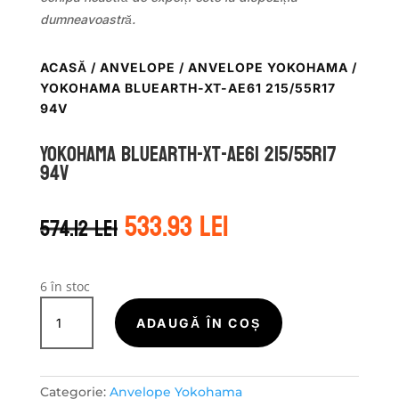
dumneavoastră.
ACASĂ
/
ANVELOPE
/
ANVELOPE YOKOHAMA
/
YOKOHAMA BLUEARTH-XT-AE61 215/55R17
94V
Yokohama BLUEARTH-XT-AE61 215/55R17
94V
Prețul
Prețul
533.93
lei
574.12
lei
inițial
curent
a
este:
fost:
533.93 lei.
574.12 lei.
6 în stoc
Cantitate
Yokohama
ADAUGĂ ÎN COȘ
BLUEARTH-
XT-
AE61
Categorie:
Anvelope Yokohama