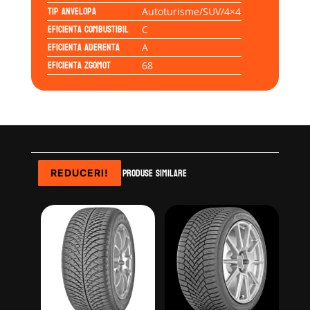
Tip anvelopa
Autoturisme/SUV/4×4
Eficienta Combustibil
C
Eficienta Aderenta
A
Eficienta Zgomot
68
Produse similare
REDUCERI!
REDUCERI!
REDUCERI!
REDUCERI!