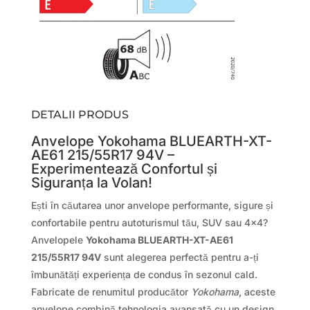
DETALII PRODUS
Anvelope Yokohama BLUEARTH-XT-
AE61 215/55R17 94V –
Experimentează Confortul și
Siguranța la Volan!
Ești în căutarea unor anvelope performante, sigure și
confortabile pentru autoturismul tău, SUV sau 4×4?
Anvelopele
Yokohama BLUEARTH-XT-AE61
215/55R17 94V
sunt alegerea perfectă pentru a-ți
îmbunătăți experiența de condus în sezonul cald.
Fabricate de renumitul producător
Yokohama
, aceste
anvelope combină tehnologia avansată cu un design