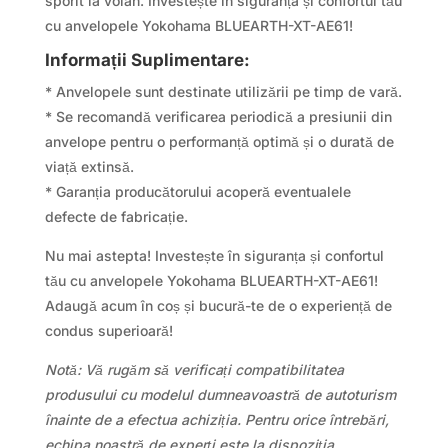
sporit la volan. Investește în siguranța și confortul tău
cu anvelopele Yokohama BLUEARTH-XT-AE61!
Informații Suplimentare:
* Anvelopele sunt destinate utilizării pe timp de vară.
* Se recomandă verificarea periodică a presiunii din
anvelope pentru o performanță optimă și o durată de
viață extinsă.
* Garanția producătorului acoperă eventualele
defecte de fabricație.
Nu mai astepta! Investește în siguranța și confortul
tău cu anvelopele Yokohama BLUEARTH-XT-AE61!
Adaugă acum în coș și bucură-te de o experiență de
condus superioară!
Notă: Vă rugăm să verificați compatibilitatea
produsului cu modelul dumneavoastră de autoturism
înainte de a efectua achiziția. Pentru orice întrebări,
echipa noastră de experți este la dispoziția