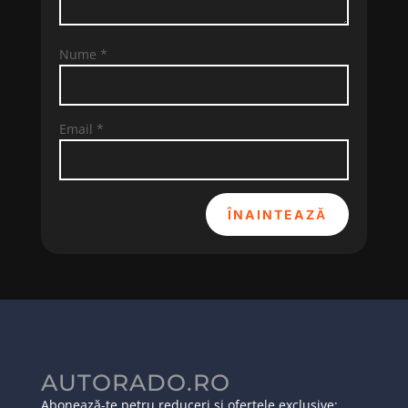
Nume
*
Email
*
ÎNAINTEAZĂ
AUTORADO.RO
Abonează-te petru reduceri și ofertele exclusive: