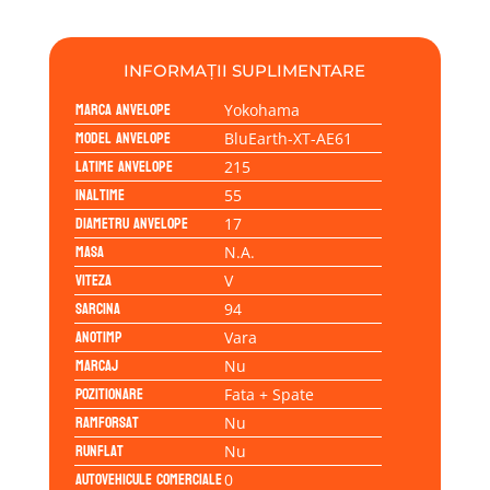
215/55R17
94V
INFORMAȚII SUPLIMENTARE
Marca anvelope
Yokohama
Model anvelope
BluEarth-XT-AE61
Latime anvelope
215
Inaltime
55
Diametru anvelope
17
Masa
N.A.
Viteza
V
Sarcina
94
Anotimp
Vara
Marcaj
Nu
Pozitionare
Fata + Spate
Ramforsat
Nu
Runflat
Nu
Autovehicule comerciale
0