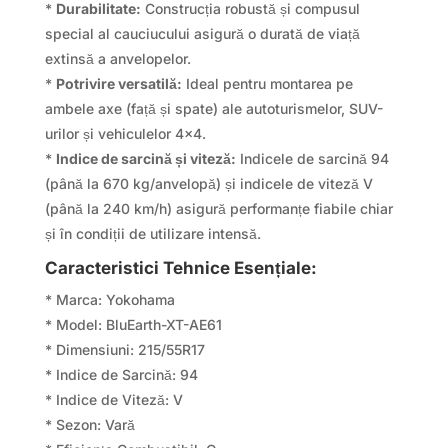
*
Durabilitate:
Construcția robustă și compusul
special al cauciucului asigură o durată de viață
extinsă a anvelopelor.
*
Potrivire versatilă:
Ideal pentru montarea pe
ambele axe (față și spate) ale autoturismelor, SUV-
urilor și vehiculelor 4×4.
*
Indice de sarcină și viteză:
Indicele de sarcină 94
(până la 670 kg/anvelopă) și indicele de viteză V
(până la 240 km/h) asigură performanțe fiabile chiar
și în condiții de utilizare intensă.
Caracteristici Tehnice Esențiale:
* Marca: Yokohama
* Model: BluEarth-XT-AE61
* Dimensiuni: 215/55R17
* Indice de Sarcină: 94
* Indice de Viteză: V
* Sezon: Vară