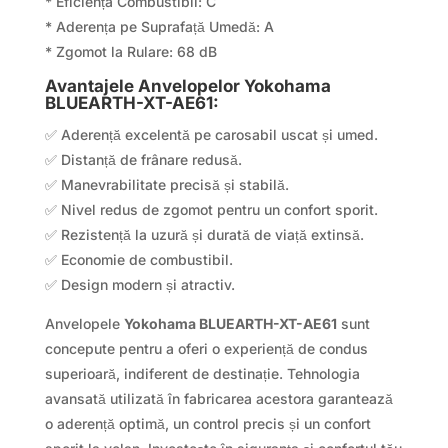
* Eficiența Combustibil: C
* Aderența pe Suprafață Umedă: A
* Zgomot la Rulare: 68 dB
Avantajele Anvelopelor Yokohama
BLUEARTH-XT-AE61:
✅ Aderență excelentă pe carosabil uscat și umed.
✅ Distanță de frânare redusă.
✅ Manevrabilitate precisă și stabilă.
✅ Nivel redus de zgomot pentru un confort sporit.
✅ Rezistență la uzură și durată de viață extinsă.
✅ Economie de combustibil.
✅ Design modern și atractiv.
Anvelopele
Yokohama BLUEARTH-XT-AE61
sunt
concepute pentru a oferi o experiență de condus
superioară, indiferent de destinație. Tehnologia
avansată utilizată în fabricarea acestora garantează
o aderență optimă, un control precis și un confort