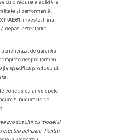
cu o reputație solidă la
alitate și performanță.
-XT-AE61
, investești într-
a depăși așteptările.
1
beneficiază de garanția
i complete despre termeni
ația specifică produsului.
 ta.
 de condus cu anvelopele
acum și bucură-te de
r!
atea produsului cu modelul
 efectua achiziția. Pentru
este la dispoziția