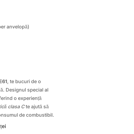
per anvelopă)
E61
, te bucuri de o
lă. Designul special al
ferind o experiență
tică clasa C
te ajută să
onsumul de combustibil.
ței