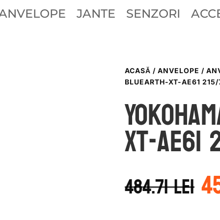
ANVELOPE
JANTE
SENZORI
ACCE
ACASĂ
/
ANVELOPE
/
AN
BLUEARTH-XT-AE61 215/
Yokoham
XT-AE61 
P
4
in
484.71
lei
a
f
48