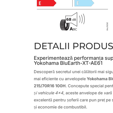
DETALII PRODU
Experimentează performanța su
Yokohama BluEarth-XT-AE61
Descoperă secretul unei călătorii mai sigu
mai eficiente cu anvelopele
Yokohama Bl
215/70R16 100H
. Concepute special pen
și vehicule 4×4
, aceste anvelope de
vară
excelentă pentru șoferii care pun preț pe 
și economie de combustibil.