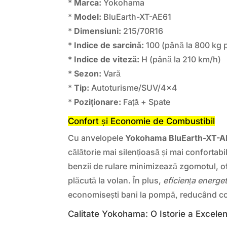
*
Marca:
Yokohama
*
Model:
BluEarth-XT-AE61
*
Dimensiuni:
215/70R16
*
Indice de sarcină:
100 (până la 800 kg 
*
Indice de viteză:
H (până la 210 km/h)
*
Sezon:
Vară
*
Tip:
Autoturisme/SUV/4×4
*
Poziționare:
Față + Spate
Confort și Economie de Combustibil
Cu anvelopele
Yokohama BluEarth-XT-A
călătorie mai silențioasă și mai confortabi
benzii de rulare minimizează zgomotul, o
plăcută la volan. În plus,
eficiența energe
economisești bani la pompă, reducând c
Calitate Yokohama: O Istorie a Excelen