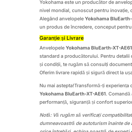
Yokohama este un producător de anvelope 
nivel mondial, cunoscut pentru inovație, c
Alegând anvelopele
Yokohama BluEarth
un produs de încredere, conceput pentru 
Garanție și Livrare
Anvelopele
Yokohama BluEarth-XT-AE6
standard a producătorului. Pentru detali
și condiții, te rugăm să consulți document
Oferim livrare rapidă și sigură direct la ușa
Nu mai astepta!Transformă-ți experiența
Yokohama BluEarth-XT-AE61
. Comandă 
performanță, siguranță și confort superio
Notă: Vă rugăm să verificați compatibilit
dumneavoastră de autoturism înainte de a
orice întrebări, echipa noastră de experți 