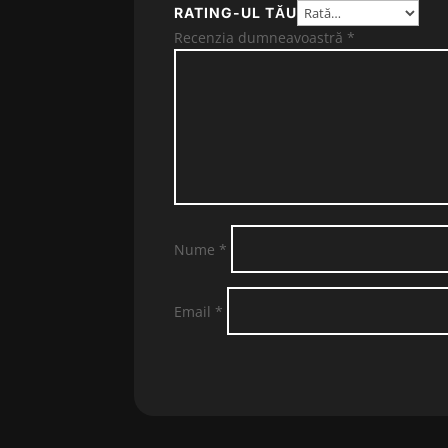
RATING-UL TĂU
Recenzia dumneavoastră
*
Nume
*
Email
*