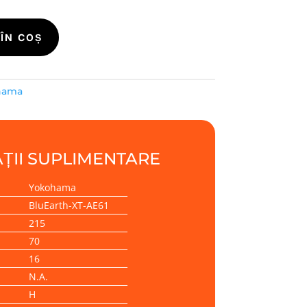
ÎN COȘ
hama
ȚII SUPLIMENTARE
Yokohama
BluEarth-XT-AE61
215
70
16
N.A.
H