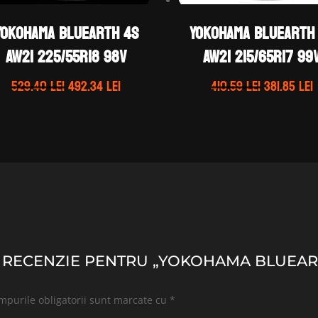
Yokohama BLUEARTH 4S
Yokohama BLUEARTH
AW21 225/55R18 98V
AW21 215/65R17 99
Prețul
Prețul
Prețul
529.40
lei
492.34
lei
410.59
lei
381.85
lei
inițial
curent
inițial
a
este:
a
e
fost:
492.34 lei.
fost:
3
529.40 lei.
410.59 lei.
 O RECENZIE PENTRU „YOKOHAMA BLUEART
mpurile obligatorii sunt marcate cu
*