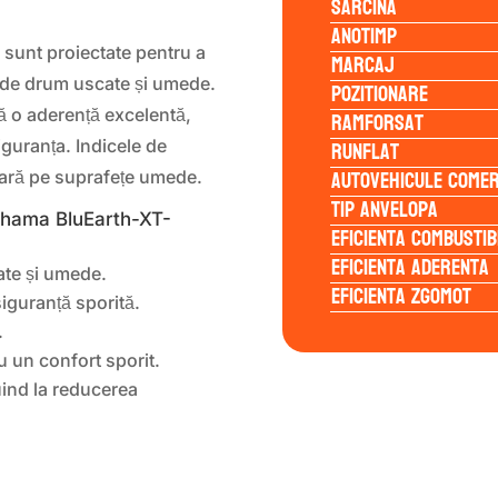
Sarcina
Anotimp
1
sunt proiectate pentru a
Marcaj
i de drum uscate și umede.
Pozitionare
ră o aderență excelentă,
Ramforsat
Runflat
iguranța. Indicele de
Autovehicule comer
ară pe suprafețe umede.
Tip anvelopa
ohama BluEarth-XT-
Eficienta Combustib
Eficienta Aderenta
ate și umede.
Eficienta Zgomot
iguranță sporită.
.
 un confort sporit.
uind la reducerea