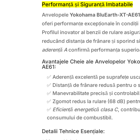
Performanță și Siguranță Imbatabile
Anvelopele
Yokohama BluEarth-XT-AE6
oferi performanțe excepționale în condiți
Profilul inovator al benzii de rulare asigu
reducând distanța de frânare și sporind s
aderență A
confirmă performanța superio
Avantajele Cheie ale Anvelopelor Yok
AE61:
✅ Aderență excelentă pe suprafețe usc
✅ Distanță de frânare redusă pentru o s
✅ Manevrabilitate precisă și controlabil
✅ Zgomot redus la rulare (68 dB) pentru
✅
Eficiență energetică clasa C
, contrib
consumului de combustibil.
Detalii Tehnice Esențiale: