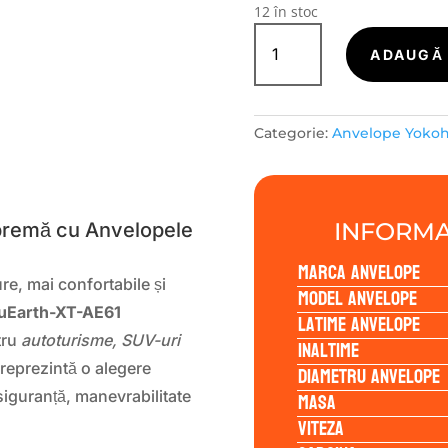
12 în stoc
Cantitate
Yokohama
ADAUGĂ 
BLUEARTH-
XT-
AE61
Categorie:
Anvelope Yoko
215/70R16
100H
S
INFORMA
premă cu Anvelopele
Marca anvelope
re, mai confortabile și
Model anvelope
uEarth-XT-AE61
Latime anvelope
tru
autoturisme, SUV-uri
Inaltime
reprezintă o alegere
Diametru anvelope
Masa
siguranță, manevrabilitate
Viteza