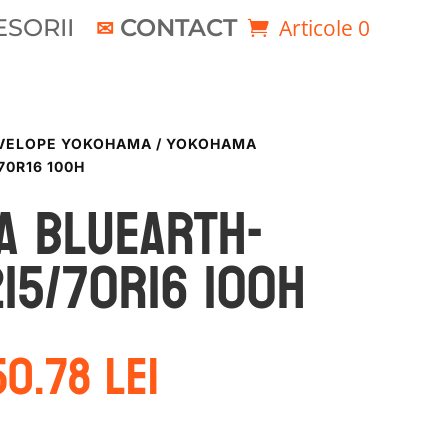
SORII
CONTACT
Articole 0
VELOPE YOKOHAMA
/ YOKOHAMA
70R16 100H
a BLUEARTH-
215/70R16 100H
rețul
Prețul
50.78
lei
ițial
curent
este:
ost:
450.78 lei.
4.71 lei.