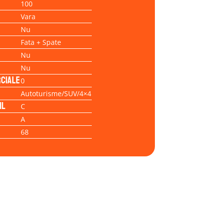
100
Vara
Nu
Fata + Spate
Nu
Nu
ciale
0
Autoturisme/SUV/4×4
il
C
A
68