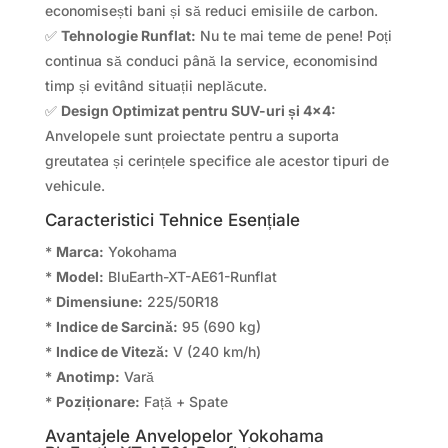
economisești bani și să reduci emisiile de carbon.
✅
Tehnologie Runflat:
Nu te mai teme de pene! Poți
continua să conduci până la service, economisind
timp și evitând situații neplăcute.
✅
Design Optimizat pentru SUV-uri și 4×4:
Anvelopele sunt proiectate pentru a suporta
greutatea și cerințele specifice ale acestor tipuri de
vehicule.
Caracteristici Tehnice Esențiale
*
Marca:
Yokohama
*
Model:
BluEarth-XT-AE61-Runflat
*
Dimensiune:
225/50R18
*
Indice de Sarcină:
95 (690 kg)
*
Indice de Viteză:
V (240 km/h)
*
Anotimp:
Vară
*
Poziționare:
Față + Spate
Avantajele Anvelopelor Yokohama