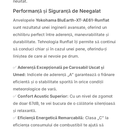
neuitat.
Performanță și Siguranță de Neegalat
Anvelopele
Yokohama BluEarth-XT-AE61-Runflat
sunt rezultatul unei inginerii avansate, oferind un
echilibru perfect între aderență, manevrabilitate și
durabilitate. Tehnologia Runflat îți permite să continui
să conduci chiar și în cazul unei pene, oferindu-ți
liniștea de care ai nevoie pe drum.
✅
Aderență Excepțională pe Carosabil Uscat și
Umed:
Indicele de aderență „A” garantează o frânare
eficientă și o stabilitate sporită în orice condiții
meteorologice de vară.
✅
Confort Acustic Superior:
Cu un nivel de zgomot
de doar 67dB, te vei bucura de o călătorie silențioasă
și relaxantă.
✅
Eficiență Energetică Remarcabilă:
Clasa „C” la
eficiența consumului de combustibil te ajută să