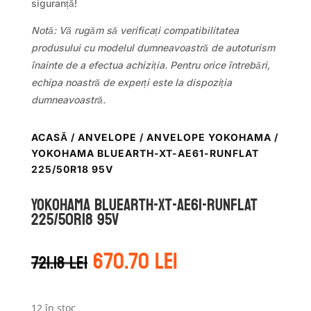
siguranță!
Notă: Vă rugăm să verificați compatibilitatea
produsului cu modelul dumneavoastră de autoturism
înainte de a efectua achiziția. Pentru orice întrebări,
echipa noastră de experți este la dispoziția
dumneavoastră.
ACASĂ
/
ANVELOPE
/
ANVELOPE YOKOHAMA
/
YOKOHAMA BLUEARTH-XT-AE61-RUNFLAT
225/50R18 95V
Yokohama BLUEARTH-XT-AE61-RUNFLAT
225/50R18 95V
Prețul
Prețul
670.70
lei
721.18
lei
inițial
curent
a
este:
fost:
670.70 lei.
12 în stoc