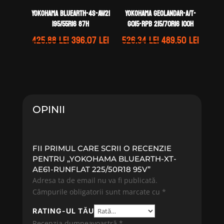
Yokohama BLUEARTH-4S-AW21
Yokohama GEOLANDAR-A/T-
195/55R16 87H
G015-RPB 215/70R16 100H
Prețul
Prețul
Prețul
Prețul
425.88
lei
396.07
lei
526.34
lei
489.50
lei
inițial
curent
inițial
curen
a
este:
a
este:
fost:
396.07 lei.
fost:
489.50 
425.88 lei.
526.34 lei.
OPINII
FII PRIMUL CARE SCRII O RECENZIE
PENTRU „YOKOHAMA BLUEARTH-XT-
AE61-RUNFLAT 225/50R18 95V”
Adresa ta de email nu va fi publicată.
Câmpurile obligatorii sunt marcate cu
*
RATING-UL TĂU
Recenzia dumneavoastră
*