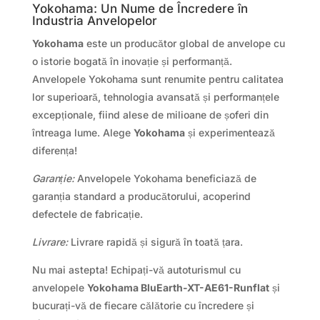
Yokohama: Un Nume de Încredere în
Industria Anvelopelor
Yokohama
este un producător global de anvelope cu
o istorie bogată în inovație și performanță.
Anvelopele Yokohama sunt renumite pentru calitatea
lor superioară, tehnologia avansată și performanțele
excepționale, fiind alese de milioane de șoferi din
întreaga lume. Alege
Yokohama
și experimentează
diferența!
Garanție:
Anvelopele Yokohama beneficiază de
garanția standard a producătorului, acoperind
defectele de fabricație.
Livrare:
Livrare rapidă și sigură în toată țara.
Nu mai astepta! Echipați-vă autoturismul cu
anvelopele
Yokohama BluEarth-XT-AE61-Runflat
și
bucurați-vă de fiecare călătorie cu încredere și