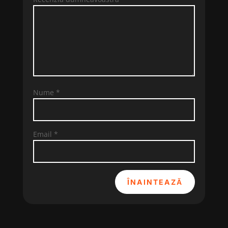
Nume
*
Email
*
ÎNAINTEAZĂ