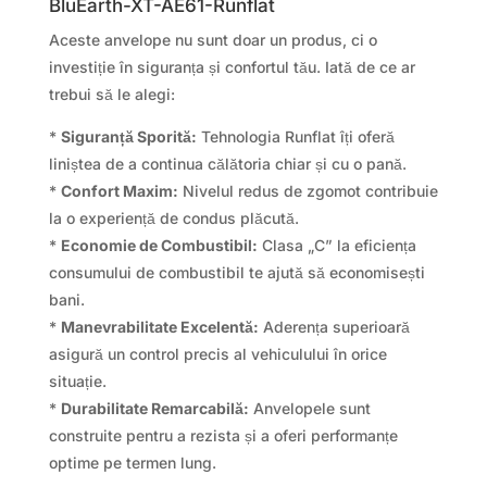
BluEarth-XT-AE61-Runflat
Aceste anvelope nu sunt doar un produs, ci o
investiție în siguranța și confortul tău. Iată de ce ar
trebui să le alegi:
*
Siguranță Sporită:
Tehnologia Runflat îți oferă
liniștea de a continua călătoria chiar și cu o pană.
*
Confort Maxim:
Nivelul redus de zgomot contribuie
la o experiență de condus plăcută.
*
Economie de Combustibil:
Clasa „C” la eficiența
consumului de combustibil te ajută să economisești
bani.
*
Manevrabilitate Excelentă:
Aderența superioară
asigură un control precis al vehiculului în orice
situație.
*
Durabilitate Remarcabilă:
Anvelopele sunt
construite pentru a rezista și a oferi performanțe
optime pe termen lung.