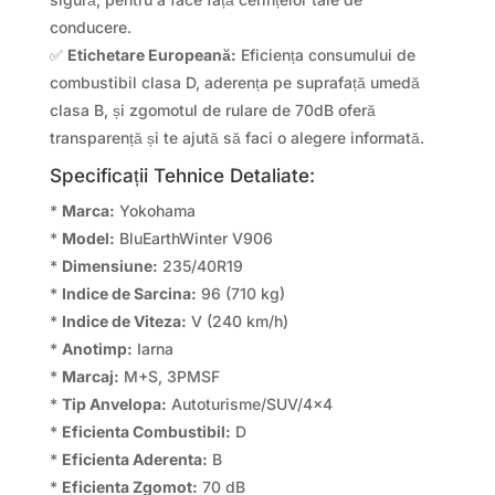
conducere.
✅
Etichetare Europeană:
Eficiența consumului de
combustibil clasa D, aderența pe suprafață umedă
clasa B, și zgomotul de rulare de 70dB oferă
transparență și te ajută să faci o alegere informată.
Specificații Tehnice Detaliate:
*
Marca:
Yokohama
*
Model:
BluEarthWinter V906
*
Dimensiune:
235/40R19
*
Indice de Sarcina:
96 (710 kg)
*
Indice de Viteza:
V (240 km/h)
*
Anotimp:
Iarna
*
Marcaj:
M+S, 3PMSF
*
Tip Anvelopa:
Autoturisme/SUV/4×4
*
Eficienta Combustibil:
D
*
Eficienta Aderenta:
B
*
Eficienta Zgomot:
70 dB