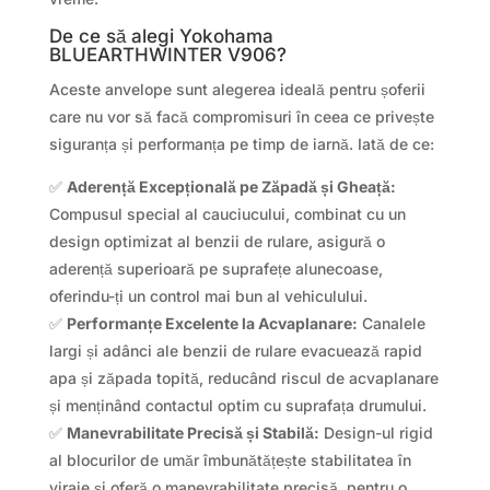
De ce să alegi Yokohama
BLUEARTHWINTER V906?
Aceste anvelope sunt alegerea ideală pentru șoferii
care nu vor să facă compromisuri în ceea ce privește
siguranța și performanța pe timp de iarnă. Iată de ce:
✅
Aderență Excepțională pe Zăpadă și Gheață:
Compusul special al cauciucului, combinat cu un
design optimizat al benzii de rulare, asigură o
aderență superioară pe suprafețe alunecoase,
oferindu-ți un control mai bun al vehiculului.
✅
Performanțe Excelente la Acvaplanare:
Canalele
largi și adânci ale benzii de rulare evacuează rapid
apa și zăpada topită, reducând riscul de acvaplanare
și menținând contactul optim cu suprafața drumului.
✅
Manevrabilitate Precisă și Stabilă:
Design-ul rigid
al blocurilor de umăr îmbunătățește stabilitatea în
viraje și oferă o manevrabilitate precisă, pentru o