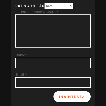
RATING-UL TĂU
Recenzia dumneavoastră
*
Nume
*
Email
*
ÎNAINTEAZĂ