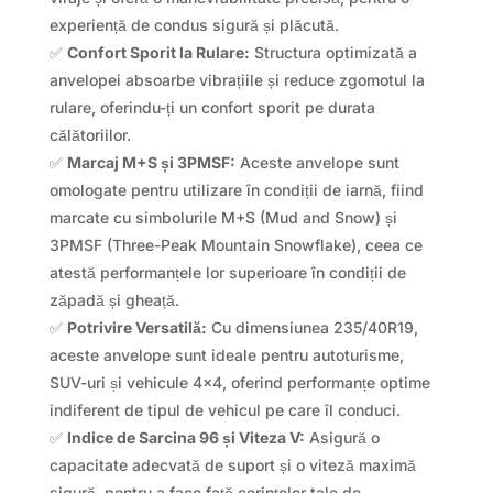
experiență de condus sigură și plăcută.
✅
Confort Sporit la Rulare:
Structura optimizată a
anvelopei absoarbe vibrațiile și reduce zgomotul la
rulare, oferindu-ți un confort sporit pe durata
călătoriilor.
✅
Marcaj M+S și 3PMSF:
Aceste anvelope sunt
omologate pentru utilizare în condiții de iarnă, fiind
marcate cu simbolurile M+S (Mud and Snow) și
3PMSF (Three-Peak Mountain Snowflake), ceea ce
atestă performanțele lor superioare în condiții de
zăpadă și gheață.
✅
Potrivire Versatilă:
Cu dimensiunea 235/40R19,
aceste anvelope sunt ideale pentru autoturisme,
SUV-uri și vehicule 4×4, oferind performanțe optime
indiferent de tipul de vehicul pe care îl conduci.
✅
Indice de Sarcina 96 și Viteza V:
Asigură o
capacitate adecvată de suport și o viteză maximă
sigură, pentru a face față cerințelor tale de