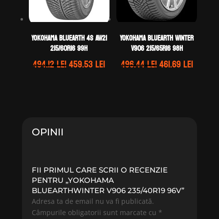
Yokohama BLUEARTH 4S AW21
Yokohama BLUEARTH WINTER
215/60R16 99H
V906 215/65R16 98H
Prețul
Prețul
Prețul
Prețul
494.12
lei
459.53
lei
496.44
lei
461.69
lei
inițial
curent
inițial
curent
a
este:
a
este:
fost:
459.53 lei.
fost:
461.69 l
494.12 lei.
496.44 lei.
OPINII
FII PRIMUL CARE SCRII O RECENZIE
PENTRU „YOKOHAMA
BLUEARTHWINTER V906 235/40R19 96V”
Adresa ta de email nu va fi publicată.
Câmpurile obligatorii sunt marcate cu
*