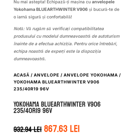
Nu mai astepta! Echipază-ți mașina cu
anvelopele
Yokohama BLUEARTHWINTER V906
și bucură-te de
o iarnă sigură și confortabilă!
Notă: Vă rugăm să verificați compatibilitatea
produsului cu modelul dumneavoastră de autoturism
înainte de a efectua achiziția. Pentru orice întrebări,
echipa noastră de experți este la dispoziția
dumneavoastră.
ACASĂ
/
ANVELOPE
/
ANVELOPE YOKOHAMA
/
YOKOHAMA BLUEARTHWINTER V906
235/40R19 96V
Yokohama BLUEARTHWINTER V906
235/40R19 96V
Prețul
Prețul
867.63
lei
932.94
lei
inițial
curent