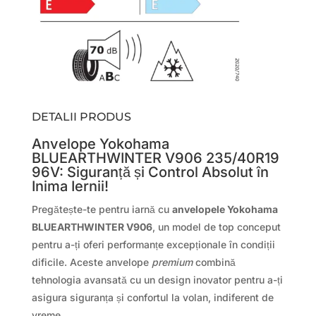
DETALII PRODUS
Anvelope Yokohama
BLUEARTHWINTER V906 235/40R19
96V: Siguranță și Control Absolut în
Inima Iernii!
Pregătește-te pentru iarnă cu
anvelopele Yokohama
BLUEARTHWINTER V906
, un model de top conceput
pentru a-ți oferi performanțe excepționale în condiții
dificile. Aceste anvelope
premium
combină
tehnologia avansată cu un design inovator pentru a-ți
asigura siguranța și confortul la volan, indiferent de
vreme.