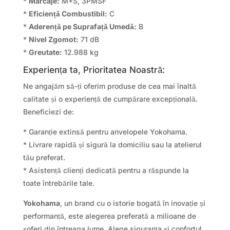
*
Marcaje:
M+S, 3PMSF
*
Eficiență Combustibil:
C
*
Aderență pe Suprafață Umedă:
B
*
Nivel Zgomot:
71 dB
*
Greutate:
12.988 kg
Experiența ta, Prioritatea Noastră:
Ne angajăm să-ți oferim produse de cea mai înaltă
calitate și o experiență de cumpărare excepțională.
Beneficiezi de:
* Garanție extinsă pentru anvelopele Yokohama.
* Livrare rapidă și sigură la domiciliu sau la atelierul
tău preferat.
* Asistență clienți dedicată pentru a răspunde la
toate întrebările tale.
Yokohama
, un brand cu o istorie bogată în inovație și
performanță, este alegerea preferată a milioane de
șoferi din întreaga lume. Alege siguranța și confortul