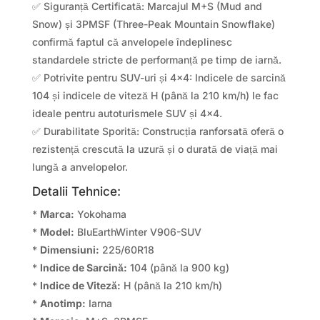
✅ Siguranță Certificată: Marcajul M+S (Mud and
Snow) și 3PMSF (Three-Peak Mountain Snowflake)
confirmă faptul că anvelopele îndeplinesc
standardele stricte de performanță pe timp de iarnă.
✅ Potrivite pentru SUV-uri și 4×4: Indicele de sarcină
104 și indicele de viteză H (până la 210 km/h) le fac
ideale pentru autoturismele SUV și 4×4.
✅ Durabilitate Sporită: Construcția ranforsată oferă o
rezistență crescută la uzură și o durată de viață mai
lungă a anvelopelor.
Detalii Tehnice:
*
Marca:
Yokohama
*
Model:
BluEarthWinter V906-SUV
*
Dimensiuni:
225/60R18
*
Indice de Sarcină:
104 (până la 900 kg)
*
Indice de Viteză:
H (până la 210 km/h)
*
Anotimp:
Iarna