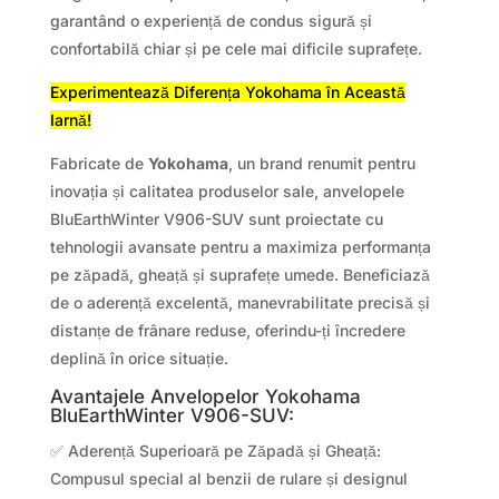
garantând o experiență de condus sigură și
confortabilă chiar și pe cele mai dificile suprafețe.
Experimentează Diferența Yokohama în Această
Iarnă!
Fabricate de
Yokohama
, un brand renumit pentru
inovația și calitatea produselor sale, anvelopele
BluEarthWinter V906-SUV sunt proiectate cu
tehnologii avansate pentru a maximiza performanța
pe zăpadă, gheață și suprafețe umede. Beneficiază
de o aderență excelentă, manevrabilitate precisă și
distanțe de frânare reduse, oferindu-ți încredere
deplină în orice situație.
Avantajele Anvelopelor Yokohama
BluEarthWinter V906-SUV:
✅ Aderență Superioară pe Zăpadă și Gheață:
Compusul special al benzii de rulare și designul