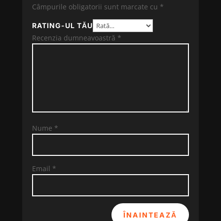
Câmpurile obligatorii sunt marcate cu
*
RATING-UL TĂU
Recenzia dumneavoastră
*
Nume
*
Email
*
ÎNAINTEAZĂ