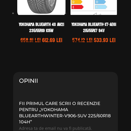
Yokohama BLUEARTH 4S AW21
Yokohama BLUEARTH-XT-AE61
235/55R19 105W
215/55R17 94V
Prețul
Prețul
Prețul
Prețul
658.81
lei
612.69
lei
574.12
lei
533.93
lei
inițial
curent
inițial
curent
a
este:
a
este:
fost:
612.69 lei.
fost:
533.93 
658.81 lei.
574.12 lei.
OPINII
FII PRIMUL CARE SCRII O RECENZIE
PENTRU „YOKOHAMA
BLUEARTHWINTER-V906-SUV 225/60R18
104H”
Adresa ta de email nu va fi publicată.