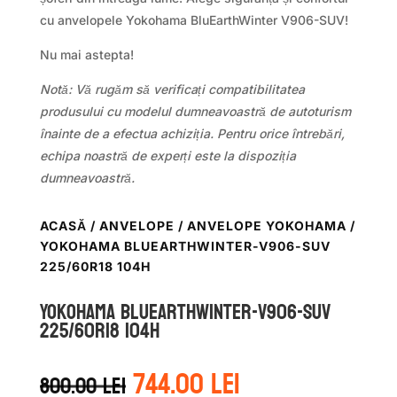
cu anvelopele Yokohama BluEarthWinter V906-SUV!
Nu mai astepta!
Notă: Vă rugăm să verificați compatibilitatea
produsului cu modelul dumneavoastră de autoturism
înainte de a efectua achiziția. Pentru orice întrebări,
echipa noastră de experți este la dispoziția
dumneavoastră.
ACASĂ
/
ANVELOPE
/
ANVELOPE YOKOHAMA
/
YOKOHAMA BLUEARTHWINTER-V906-SUV
225/60R18 104H
Yokohama BLUEARTHWINTER-V906-SUV
225/60R18 104H
Prețul
Prețul
744.00
lei
800.00
lei
inițial
curent