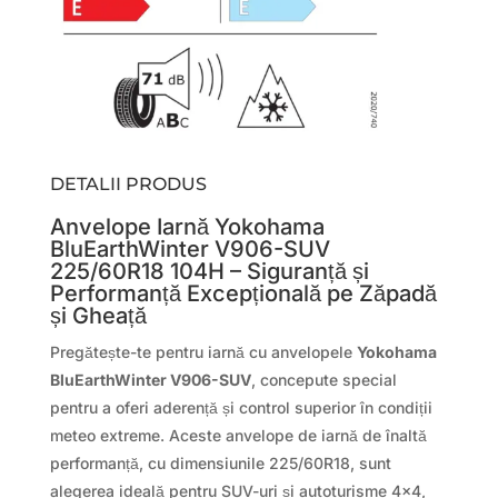
DETALII PRODUS
Anvelope Iarnă Yokohama
BluEarthWinter V906-SUV
225/60R18 104H – Siguranță și
Performanță Excepțională pe Zăpadă
și Gheață
Pregătește-te pentru iarnă cu anvelopele
Yokohama
BluEarthWinter V906-SUV
, concepute special
pentru a oferi aderență și control superior în condiții
meteo extreme. Aceste anvelope de iarnă de înaltă
performanță, cu dimensiunile 225/60R18, sunt
alegerea ideală pentru SUV-uri și autoturisme 4×4,