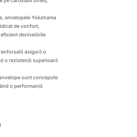
re pe carosabil umed,
ce, anvelopele Yokohama
dicat de confort,
eficient denivelările
ranforsată asigură o
nd o rezistență superioară
anvelope sunt concepute
rând o performanță
)