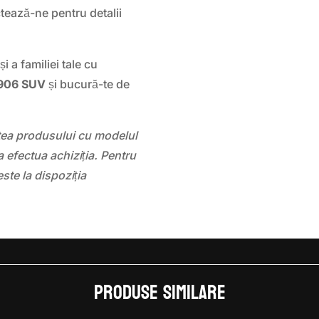
actează-ne pentru detalii
i a familiei tale cu
V906 SUV
și bucură-te de
atea produsului cu modelul
 efectua achiziția. Pentru
este la dispoziția
Produse similare