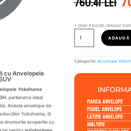
7
in
760.41
lei
a
f
76
⚡ Doar 4 bucăți rămase! Co
Cantitate
Yokohama
ADAUGĂ 
BLUEARTHWINTER
V906
SUV
S
Categorie:
Anvelope Yoko
235/65R18
110H
ță cu Anvelopele
 SUV
INFORMA
elopele Yokohama
10H
, partenerul ideal
Marca anvelope
icile. Aceste anvelope de
Model anvelope
roducător Yokohama, îți
Latime anvelope
 pe drumurile acoperite cu
Inaltime
cial pentru
autoturisme,