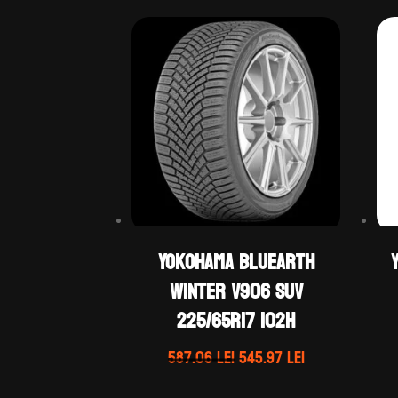
Yokohama BLUEARTH
WINTER V906 SUV
225/65R17 102H
Prețul
Prețul
587.06
lei
545.97
lei
inițial
curent