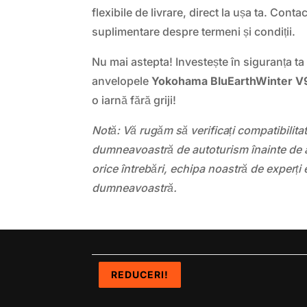
flexibile de livrare, direct la ușa ta. Cont
suplimentare despre termeni și condiții.
Nu mai astepta! Investește în siguranța ta ș
anvelopele
Yokohama BluEarthWinter 
o iarnă fără griji!
Notă: Vă rugăm să verificați compatibilit
dumneavoastră de autoturism înainte de a
orice întrebări, echipa noastră de experți 
dumneavoastră.
REDUCERI!
REDUCERI!
REDUCERI!
REDUCERI!