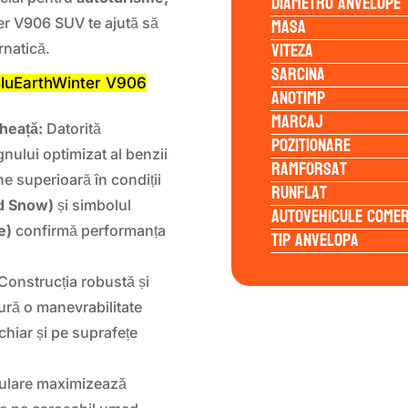
Diametru anvelope
Masa
er V906 SUV te ajută să
Viteza
rnatică.
Sarcina
BluEarthWinter V906
Anotimp
Marcaj
heață:
Datorită
Pozitionare
nului optimizat al benzii
Ramforsat
ne superioară în condiții
Runflat
d Snow)
și simbolul
Autovehicule comer
e)
confirmă performanța
Tip anvelopa
Construcția robustă și
gură o manevrabilitate
 chiar și pe suprafețe
rulare maximizează