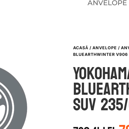
ANVELOPE
ACASĂ
/
ANVELOPE
/
AN
BLUEARTHWINTER V906 
Yokoham
BLUEART
SUV 235/
P