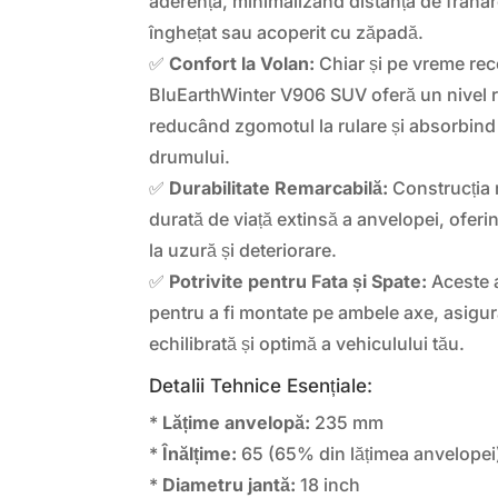
aderența, minimalizând distanța de frâna
înghețat sau acoperit cu zăpadă.
✅
Confort la Volan:
Chiar și pe vreme re
BluEarthWinter V906 SUV oferă un nivel ri
reducând zgomotul la rulare și absorbind 
drumului.
✅
Durabilitate Remarcabilă:
Construcția 
durată de viață extinsă a anvelopei, oferi
la uzură și deteriorare.
✅
Potrivite pentru Fata și Spate:
Aceste 
pentru a fi montate pe ambele axe, asigu
echilibrată și optimă a vehiculului tău.
Detalii Tehnice Esențiale:
*
Lățime anvelopă:
235 mm
*
Înălțime:
65 (65% din lățimea anvelopei
*
Diametru jantă:
18 inch