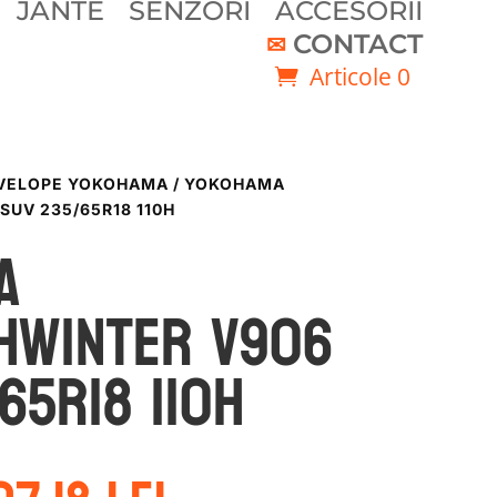
JANTE
SENZORI
ACCESORII
CONTACT
Articole 0
VELOPE YOKOHAMA
/ YOKOHAMA
SUV 235/65R18 110H
a
HWINTER V906
65R18 110H
rețul
Prețul