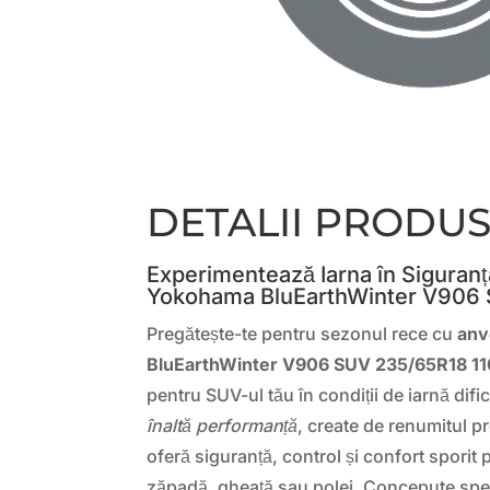
DETALII PRODU
Experimentează Iarna în Siguran
Yokohama BluEarthWinter V906
Pregătește-te pentru sezonul rece cu
anv
BluEarthWinter V906 SUV 235/65R18 1
pentru SUV-ul tău în condiții de iarnă dif
înaltă performanță
, create de renumitul p
oferă siguranță, control și confort sporit
zăpadă, gheață sau polei. Concepute spe