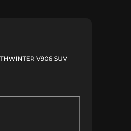
.
557.43 lei.
RTHWINTER V906 SUV