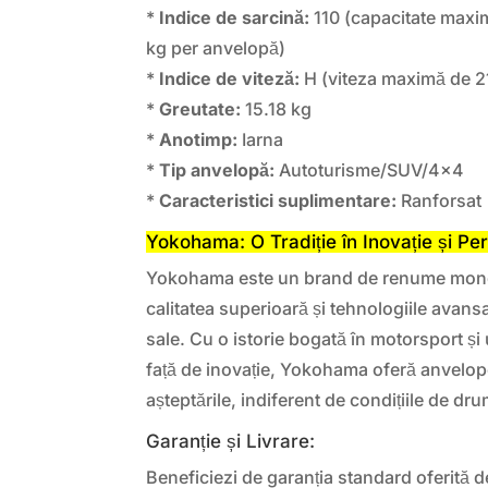
*
Indice de sarcină:
110 (capacitate maxi
kg per anvelopă)
*
Indice de viteză:
H (viteza maximă de 2
*
Greutate:
15.18 kg
*
Anotimp:
Iarna
*
Tip anvelopă:
Autoturisme/SUV/4×4
*
Caracteristici suplimentare:
Ranforsat
Yokohama: O Tradiție în Inovație și Pe
Yokohama este un brand de renume mond
calitatea superioară și tehnologiile avans
sale. Cu o istorie bogată în motorsport ș
față de inovație, Yokohama oferă anvelo
așteptările, indiferent de condițiile de dru
Garanție și Livrare:
Beneficiezi de garanția standard oferită d