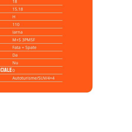
18
15.18
H
110
Iarna
M+S 3PMSF
Fata + Spate
Da
Nu
ciale
0
Autoturisme/SUV/4×4