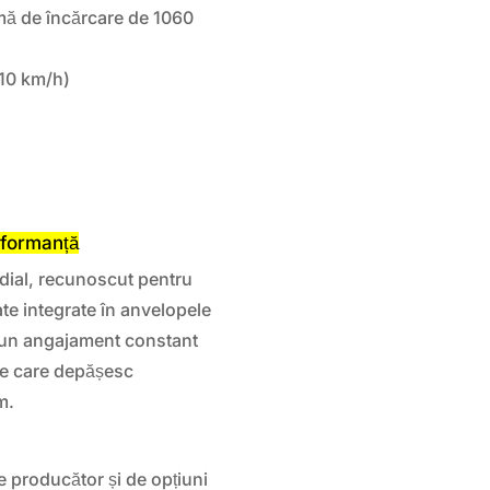
mă de încărcare de 1060
10 km/h)
rformanță
ial, recunoscut pentru
ate integrate în anvelopele
i un angajament constant
pe care depășesc
m.
e producător și de opțiuni