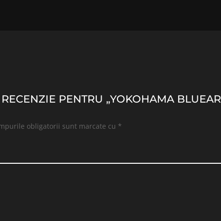
505.86 lei.
500.00 lei
I O RECENZIE PENTRU „YOKOHAMA BLUEA
mpurile obligatorii sunt marcate cu
*