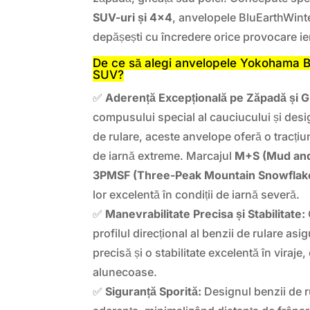
SUV-uri și 4×4
, anvelopele BluEarthWint
depășești cu încredere orice provocare ie
De ce să alegi anvelopele Yokohama 
SUV?
✅
Aderență Excepțională pe Zăpadă și G
compusului special al cauciucului și desig
de rulare, aceste anvelope oferă o tracțiu
de iarnă extreme. Marcajul
M+S (Mud an
3PMSF (Three-Peak Mountain Snowflak
lor excelentă în condiții de iarnă severă.
✅
Manevrabilitate Precisa și Stabilitate:
profilul direcțional al benzii de rulare asi
precisă și o stabilitate excelentă în viraje,
alunecoase.
✅
Siguranță Sporită:
Designul benzii de 