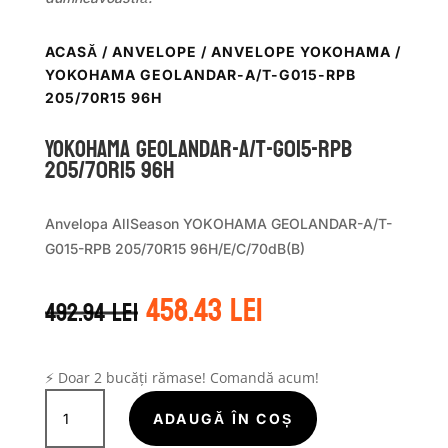
ACASĂ
/
ANVELOPE
/
ANVELOPE YOKOHAMA
/
YOKOHAMA GEOLANDAR-A/T-G015-RPB
205/70R15 96H
Yokohama GEOLANDAR-A/T-G015-RPB
205/70R15 96H
Anvelopa AllSeason YOKOHAMA GEOLANDAR-A/T-
G015-RPB 205/70R15 96H/E/C/70dB(B)
Prețul
Prețul
458.43
lei
492.94
lei
inițial
curent
a
este:
fost:
458.43 lei.
492.94 lei.
⚡ Doar 2 bucăți rămase! Comandă acum!
Cantitate
Yokohama
ADAUGĂ ÎN COȘ
GEOLANDAR-