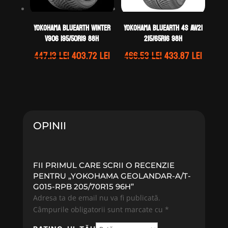
Yokohama BLUEARTH WINTER
Yokohama BLUEARTH 4S AW21
V906 195/50R19 88H
215/65R16 98H
Prețul
Prețul
Prețul
Prețul
447.13
lei
403.72
lei
466.53
lei
433.87
lei
inițial
curent
inițial
curen
a
este:
a
este:
fost:
403.72 lei.
fost:
433.87 
447.13 lei.
466.53 lei.
OPINII
FII PRIMUL CARE SCRII O RECENZIE
PENTRU „YOKOHAMA GEOLANDAR-A/T-
G015-RPB 205/70R15 96H”
Adresa ta de email nu va fi publicată.
Câmpurile obligatorii sunt marcate cu
*