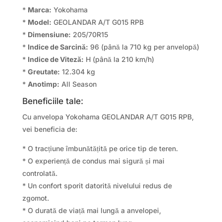
*
Marca:
Yokohama
*
Model:
GEOLANDAR A/T G015 RPB
*
Dimensiune:
205/70R15
*
Indice de Sarcină:
96 (până la 710 kg per anvelopă)
*
Indice de Viteză:
H (până la 210 km/h)
*
Greutate:
12.304 kg
*
Anotimp:
All Season
Beneficiile tale:
Cu anvelopa Yokohama GEOLANDAR A/T G015 RPB,
vei beneficia de:
* O tracțiune îmbunătățită pe orice tip de teren.
* O experiență de condus mai sigură și mai
controlată.
* Un confort sporit datorită nivelului redus de
zgomot.
* O durată de viață mai lungă a anvelopei,