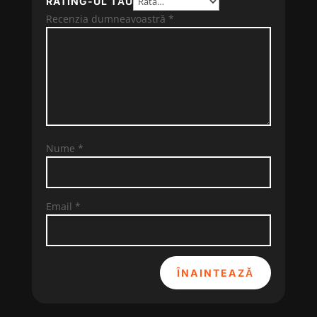
RATING-UL TĂU
Recenzia dumneavoastră
*
Nume
*
Email
*
ÎNAINTEAZĂ