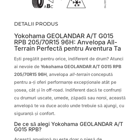
DETALII PRODUS
Yokohama GEOLANDAR A/T G015
RPB 205/70R15 96H: Anvelopa All-
Terrain Perfectă pentru Aventura Ta
Ești pregătit pentru orice, indiferent de drum? Atunci
ai nevoie de
Yokohama GEOLANDAR A/T G015 RPB
205/70R15 96H
, anvelopa
all-terrain
concepută
pentru a-ți oferi performanțe excepționale atât pe
șosea, cât și în off-road. Indiferent dacă te confrunți
cu drumuri uscate, umede, zăpadă sau noroi, această
anvelopă te va duce acolo unde trebuie să ajungi, cu
siguranță și confort.
De ce să alegi Yokohama GEOLANDAR A/T
G015 RPB?
Această anvelopă nu este doar o piesă de