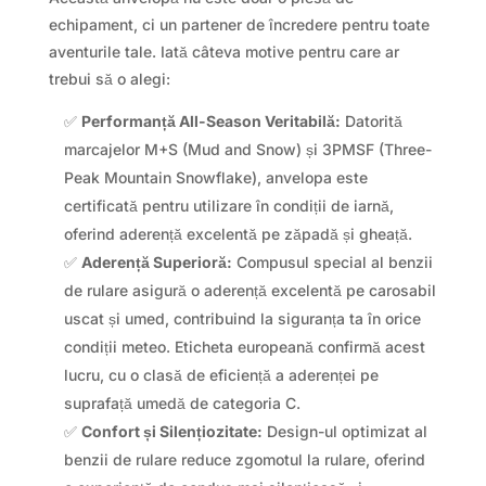
echipament, ci un partener de încredere pentru toate
aventurile tale. Iată câteva motive pentru care ar
trebui să o alegi:
✅
Performanță All-Season Veritabilă:
Datorită
marcajelor M+S (Mud and Snow) și 3PMSF (Three-
Peak Mountain Snowflake), anvelopa este
certificată pentru utilizare în condiții de iarnă,
oferind aderență excelentă pe zăpadă și gheață.
✅
Aderență Superioră:
Compusul special al benzii
de rulare asigură o aderență excelentă pe carosabil
uscat și umed, contribuind la siguranța ta în orice
condiții meteo. Eticheta europeană confirmă acest
lucru, cu o clasă de eficiență a aderenței pe
suprafață umedă de categoria C.
✅
Confort și Silențiozitate:
Design-ul optimizat al
benzii de rulare reduce zgomotul la rulare, oferind