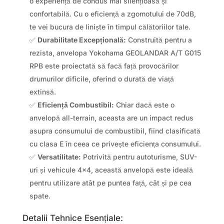
o experiență de condus mai silențioasă și
confortabilă. Cu o eficiență a zgomotului de 70dB,
te vei bucura de liniște în timpul călătoriilor tale.
✅
Durabilitate Excepțională:
Construită pentru a
rezista, anvelopa Yokohama GEOLANDAR A/T G015
RPB este proiectată să facă față provocărilor
drumurilor dificile, oferind o durată de viață
extinsă.
✅
Eficiență Combustibil:
Chiar dacă este o
anvelopă all-terrain, aceasta are un impact redus
asupra consumului de combustibil, fiind clasificată
cu clasa E în ceea ce privește eficiența consumului.
✅
Versatilitate:
Potrivită pentru autoturisme, SUV-
uri și vehicule 4×4, această anvelopă este ideală
pentru utilizare atât pe puntea față, cât și pe cea
spate.
Detalii Tehnice Esențiale: