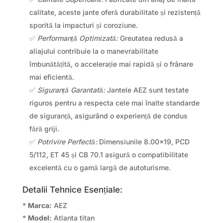
calitate, aceste jante oferă durabilitate și rezistență
sporită la impacturi și coroziune.
✅
Performanță Optimizată:
Greutatea redusă a
aliajului contribuie la o manevrabilitate
îmbunătățită, o accelerație mai rapidă și o frânare
mai eficientă.
✅
Siguranță Garantată:
Jantele AEZ sunt testate
riguros pentru a respecta cele mai înalte standarde
de siguranță, asigurând o experiență de condus
fără griji.
✅
Potrivire Perfectă:
Dimensiunile 8.00×19, PCD
5/112, ET 45 și CB 70.1 asigură o compatibilitate
excelentă cu o gamă largă de autoturisme.
Detalii Tehnice Esențiale:
*
Marca:
AEZ
*
Model:
Atlanta titan