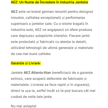
AEZ: Un Nume de Încredere în Industria Jantelor
AEZ
este un brand german renumit pentru designul
inovator, calitatea excepțională și performanța
superioară a jantelor sale. Cu o istorie bogată în
industria auto, AEZ se angajează să ofere produse
care depășesc așteptările clienților. Fiecare jantă
este proiectată și fabricată cu atenție la detalii,
utilizând tehnologii de ultimă generație și materiale
de cea mai bună calitate.
Garanție și Livrare:
Jantele
AEZ Atlanta titan
beneficiază de o garanție
extinsă, care acoperă defectele de fabricație și
materialele. Livrarea se face rapid și în siguranță,
direct la ușa ta, astfel încât să te poți bucura cât mai
curând de noile tale jante.
Nu mai astepta!