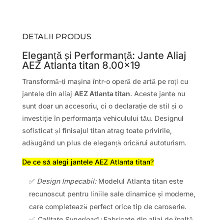
DETALII PRODUS
Eleganță și Performanță: Jante Aliaj
AEZ Atlanta titan 8.00×19
Transformă-ți mașina într-o operă de artă pe roți cu
jantele din aliaj
AEZ Atlanta titan
. Aceste jante nu
sunt doar un accesoriu, ci o declarație de stil și o
investiție în performanța vehiculului tău. Designul
sofisticat și finisajul titan atrag toate privirile,
adăugând un plus de eleganță oricărui autoturism.
De ce să alegi jantele AEZ Atlanta titan?
✅
Design Impecabil:
Modelul Atlanta titan este
recunoscut pentru liniile sale dinamice și moderne,
care completează perfect orice tip de caroserie.
✅
Calitate Superioară:
Fabricate din aliaj de înaltă