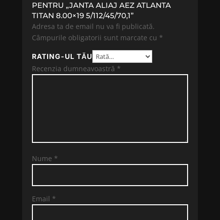
PENTRU „JANTA ALIAJ AEZ ATLANTA
TITAN 8.00×19 5/112/45/70,1”
Adresa ta de email nu va fi publicată.
Câmpurile obligatorii sunt marcate cu
*
RATING-UL TĂU
Recenzia dumneavoastră
*
Nume
*
Email
*