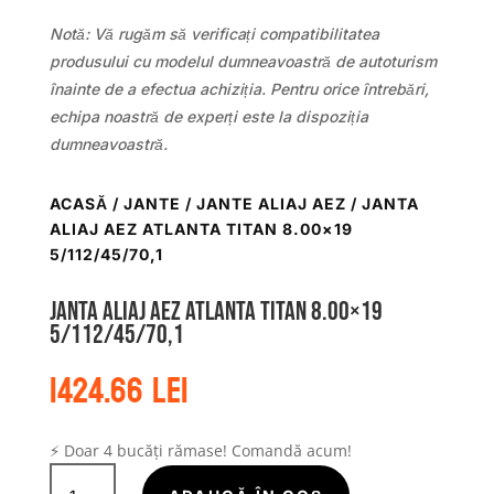
Notă: Vă rugăm să verificați compatibilitatea
produsului cu modelul dumneavoastră de autoturism
înainte de a efectua achiziția. Pentru orice întrebări,
echipa noastră de experți este la dispoziția
dumneavoastră.
ACASĂ
/
JANTE
/
JANTE ALIAJ AEZ
/ JANTA
ALIAJ AEZ ATLANTA TITAN 8.00×19
5/112/45/70,1
Janta aliaj AEZ Atlanta titan 8.00×19
5/112/45/70,1
1424.66
lei
⚡ Doar 4 bucăți rămase! Comandă acum!
Cantitate