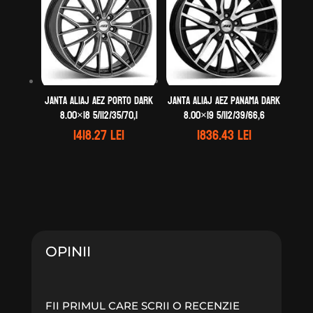
Janta aliaj AEZ Porto dark
Janta aliaj AEZ Panama dark
8.00×18 5/112/35/70,1
8.00×19 5/112/39/66,6
1418.27
lei
1836.43
lei
OPINII
FII PRIMUL CARE SCRII O RECENZIE