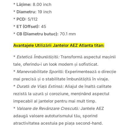
*
Lățime:
8.00 inch
*
Diametru:
19 inch
*
PCD:
5/112
*
ET (Offset):
45
*
CB (Diametru butuc):
70.1 mm
Avantajele Utilizării Jantelor AEZ Atlanta titan:
*
Estetică Îmbunătățită:
Transformă aspectul mașinii
tale, oferindu-i un look modern și sofisticat.
*
Manevrabilitate Sporită:
Experimentează o direcție
mai precisă și o stabilitate îmbunătățită în viraje.
*
Durată de Viață Extinsă:
Aliajul de înaltă calitate
rezistă la uzură și coroziune, menținând aspectul
impecabil al jantelor pentru mai mult timp.
*
Valoare de Revânzare Crescută:
Jantele AEZ
adaugă valoare autoturismului tău, sporind
atractivitatea acestuia pe piața second-hand.