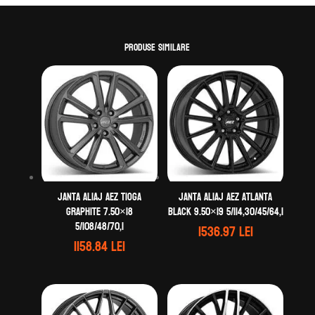
Produse similare
Janta aliaj AEZ Tioga
Janta aliaj AEZ Atlanta
graphite 7.50×18
black 9.50×19 5/114,30/45/64,1
5/108/48/70,1
1536.97
lei
1158.84
lei