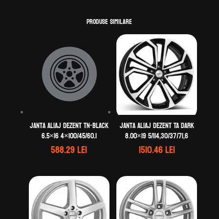
Produse similare
Janta aliaj DEZENT TN-black
Janta aliaj DEZENT TA dark
6.5×16 4×100/45/60.1
8.00×19 5/114,30/37/71,6
588.29
lei
1510.46
lei