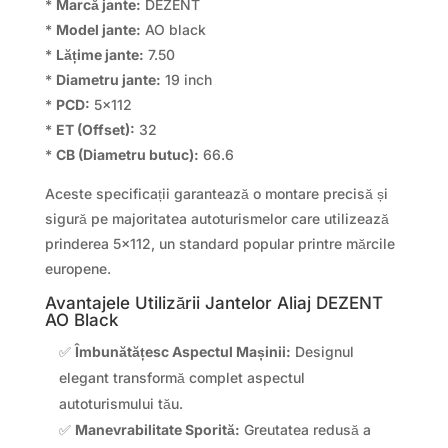
*
Marcă jante:
DEZENT
*
Model jante:
AO black
*
Lățime jante:
7.50
*
Diametru jante:
19 inch
*
PCD:
5×112
*
ET (Offset):
32
*
CB (Diametru butuc):
66.6
Aceste specificații garantează o montare precisă și
sigură pe majoritatea autoturismelor care utilizează
prinderea 5×112, un standard popular printre mărcile
europene.
Avantajele Utilizării Jantelor Aliaj DEZENT
AO Black
✅
Îmbunătățesc Aspectul Mașinii:
Designul
elegant transformă complet aspectul
autoturismului tău.
✅
Manevrabilitate Sporită:
Greutatea redusă a