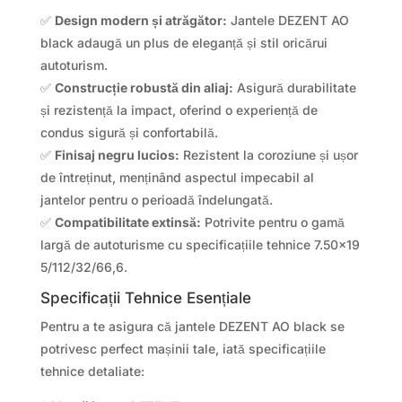
✅
Design modern și atrăgător:
Jantele DEZENT AO
black adaugă un plus de eleganță și stil oricărui
autoturism.
✅
Construcție robustă din aliaj:
Asigură durabilitate
și rezistență la impact, oferind o experiență de
condus sigură și confortabilă.
✅
Finisaj negru lucios:
Rezistent la coroziune și ușor
de întreținut, menținând aspectul impecabil al
jantelor pentru o perioadă îndelungată.
✅
Compatibilitate extinsă:
Potrivite pentru o gamă
largă de autoturisme cu specificațiile tehnice 7.50×19
5/112/32/66,6.
Specificații Tehnice Esențiale
Pentru a te asigura că jantele DEZENT AO black se
potrivesc perfect mașinii tale, iată specificațiile
tehnice detaliate: