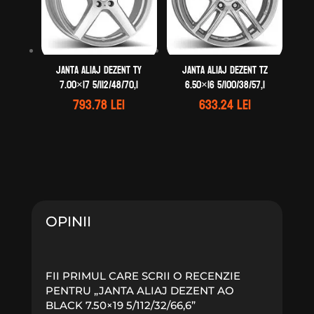
Janta aliaj DEZENT TY
Janta aliaj DEZENT TZ
7.00×17 5/112/48/70,1
6.50×16 5/100/38/57,1
793.78
lei
633.24
lei
OPINII
FII PRIMUL CARE SCRII O RECENZIE
PENTRU „JANTA ALIAJ DEZENT AO
BLACK 7.50×19 5/112/32/66,6”