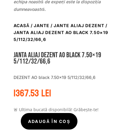
echipa noastră de experți este la dispoziția
dumneavoastră.
ACASĂ
/
JANTE
/
JANTE ALIAJ DEZENT
/
JANTA ALIAJ DEZENT AO BLACK 7.50×19
5/112/32/66,6
Janta aliaj DEZENT AO black 7.50×19
5/112/32/66,6
DEZENT AO black 7.50×19 5/112/32/66,6
1367.53
lei
🚨 Ultima bucată disponibilă! Grăbește-te!
ADAUGĂ ÎN COȘ
Cantitate
Janta