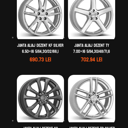
Janta aliaj DEZENT KF silver
Janta aliaj DEZENT TY
6.50×16 5/114,30/32/66,1
7.00×16 5/114,30/48/71,6
690.73
lei
702.94
lei