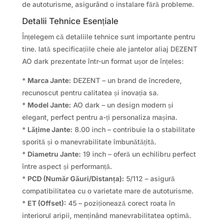
de autoturisme, asigurând o instalare fără probleme.
Detalii Tehnice Esențiale
Înțelegem că detaliile tehnice sunt importante pentru
tine. Iată specificațiile cheie ale jantelor aliaj DEZENT
AO dark prezentate într-un format ușor de înțeles:
*
Marca Jante:
DEZENT – un brand de încredere,
recunoscut pentru calitatea și inovația sa.
*
Model Jante:
AO dark – un design modern și
elegant, perfect pentru a-ți personaliza mașina.
*
Lățime Jante:
8.00 inch – contribuie la o stabilitate
sporită și o manevrabilitate îmbunătățită.
*
Diametru Jante:
19 inch – oferă un echilibru perfect
între aspect și performanță.
*
PCD (Număr Găuri/Distanța):
5/112 – asigură
compatibilitatea cu o varietate mare de autoturisme.
*
ET (Offset):
45 – poziționează corect roata în
interiorul aripii, menținând manevrabilitatea optimă.