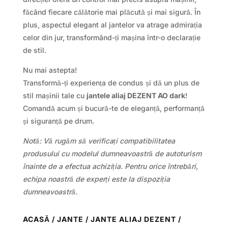
făcând fiecare călătorie mai plăcută și mai sigură. În
plus, aspectul elegant al jantelor va atrage admirația
celor din jur, transformând-ți mașina într-o declarație
de stil.
Nu mai astepta!
Transformă-ți experiența de condus și dă un plus de
stil mașinii tale cu
jantele aliaj DEZENT AO dark
!
Comandă acum și bucură-te de eleganță, performanță
și siguranță pe drum.
Notă: Vă rugăm să verificați compatibilitatea
produsului cu modelul dumneavoastră de autoturism
înainte de a efectua achiziția. Pentru orice întrebări,
echipa noastră de experți este la dispoziția
dumneavoastră.
ACASĂ
/
JANTE
/
JANTE ALIAJ DEZENT
/