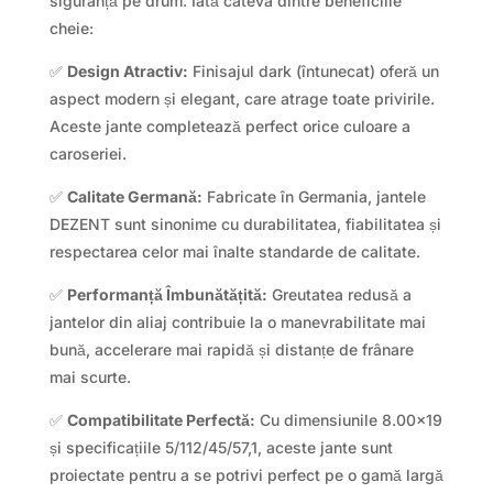
siguranță pe drum. Iată câteva dintre beneficiile
cheie:
✅
Design Atractiv:
Finisajul dark (întunecat) oferă un
aspect modern și elegant, care atrage toate privirile.
Aceste jante completează perfect orice culoare a
caroseriei.
✅
Calitate Germană:
Fabricate în Germania, jantele
DEZENT sunt sinonime cu durabilitatea, fiabilitatea și
respectarea celor mai înalte standarde de calitate.
✅
Performanță Îmbunătățită:
Greutatea redusă a
jantelor din aliaj contribuie la o manevrabilitate mai
bună, accelerare mai rapidă și distanțe de frânare
mai scurte.
✅
Compatibilitate Perfectă:
Cu dimensiunile 8.00×19
și specificațiile 5/112/45/57,1, aceste jante sunt
proiectate pentru a se potrivi perfect pe o gamă largă