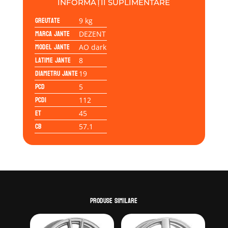
INFORMAȚII SUPLIMENTARE
Greutate
9 kg
Marca jante
DEZENT
Model jante
AO dark
Latime jante
8
Diametru jante
19
PCD
5
PCD1
112
ET
45
CB
57.1
Produse similare