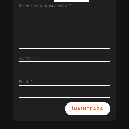
Recenzia dumneavoastră
*
Nume
*
Email
*
ÎNAINTEAZĂ