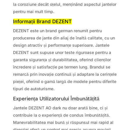
la coroziune decât oțelul, menținând aspectul jantelor
pentru mai mult timp.
Informații Brand DEZENT
DEZENT este un brand german renumit pentru
producerea de jante din aliaj de înaltă calitate, cu un
design atractiv și performanțe superioare. Jantele
DEZENT sunt supuse unor teste riguroase pentru a
garanta siguranța și durabilitatea, oferind clienților
încredere și satisfacție pe termen lung. Brandul se
remarcă prin inovație continuă și adaptare la cerințele
pieței, oferind o gamă largă de modele pentru diferite
tipuri de autoturisme.
Experiența Utilizatorului Îmbunătățită
Jantele DEZENT AO dark nu doar arată bine, ci și
contribuie la o experiență de condus îmbunătățită.
Manevrabilitatea mai bună și răspunsul mai rapid al
direcției oferă un control mai precis asupra mașinii,