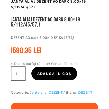
JANTA ALIAJ DEZENT AO DARK 8.00×19
5/112/45/57,1
Janta aliaj DEZENT AO dark 8.00×19
5/112/45/57,1
DEZENT AO dark 8.00×19 5/112/45/57,1
1590.35
lei
⚡ Doar 4 bucăți rămase! Comandă acum!
Cantitate
Janta
ADAUGĂ ÎN COȘ
aliaj
DEZENT
AO
Categorie:
Jante aliaj DEZENT
Brand:
DEZENT
dark
8.00x19
5/112/45/57,1