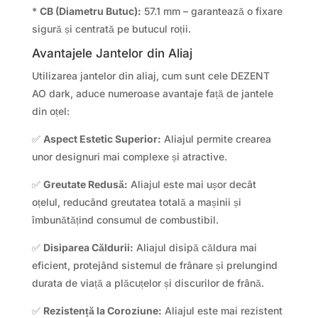
*
CB (Diametru Butuc):
57.1 mm – garantează o fixare
sigură și centrată pe butucul roții.
Avantajele Jantelor din Aliaj
Utilizarea jantelor din aliaj, cum sunt cele DEZENT
AO dark, aduce numeroase avantaje față de jantele
din oțel:
✅
Aspect Estetic Superior:
Aliajul permite crearea
unor designuri mai complexe și atractive.
✅
Greutate Redusă:
Aliajul este mai ușor decât
oțelul, reducând greutatea totală a mașinii și
îmbunătățind consumul de combustibil.
✅
Disiparea Căldurii:
Aliajul disipă căldura mai
eficient, protejând sistemul de frânare și prelungind
durata de viață a plăcuțelor și discurilor de frână.
✅
Rezistență la Coroziune:
Aliajul este mai rezistent