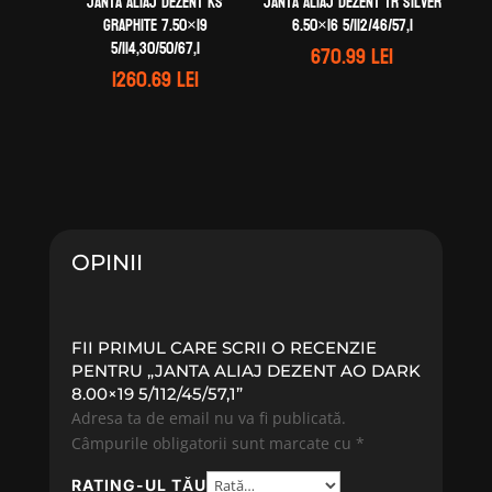
Janta aliaj DEZENT KS
Janta aliaj DEZENT TR silver
graphite 7.50×19
6.50×16 5/112/46/57,1
5/114,30/50/67,1
670.99
lei
1260.69
lei
OPINII
FII PRIMUL CARE SCRII O RECENZIE
PENTRU „JANTA ALIAJ DEZENT AO DARK
8.00×19 5/112/45/57,1”
Adresa ta de email nu va fi publicată.
Câmpurile obligatorii sunt marcate cu
*
RATING-UL TĂU