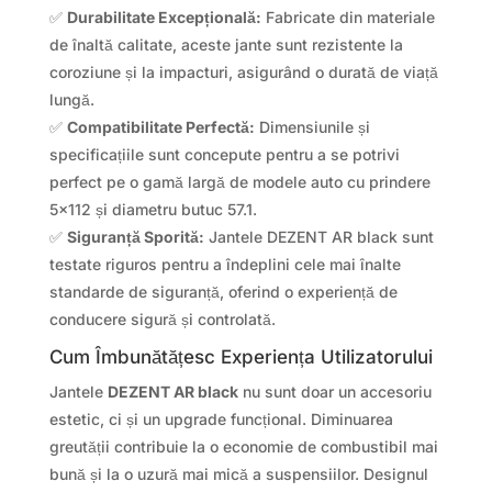
✅
Durabilitate Excepțională:
Fabricate din materiale
de înaltă calitate, aceste jante sunt rezistente la
coroziune și la impacturi, asigurând o durată de viață
lungă.
✅
Compatibilitate Perfectă:
Dimensiunile și
specificațiile sunt concepute pentru a se potrivi
perfect pe o gamă largă de modele auto cu prindere
5×112 și diametru butuc 57.1.
✅
Siguranță Sporită:
Jantele DEZENT AR black sunt
testate riguros pentru a îndeplini cele mai înalte
standarde de siguranță, oferind o experiență de
conducere sigură și controlată.
Cum Îmbunătățesc Experiența Utilizatorului
Jantele
DEZENT AR black
nu sunt doar un accesoriu
estetic, ci și un upgrade funcțional. Diminuarea
greutății contribuie la o economie de combustibil mai
bună și la o uzură mai mică a suspensiilor. Designul