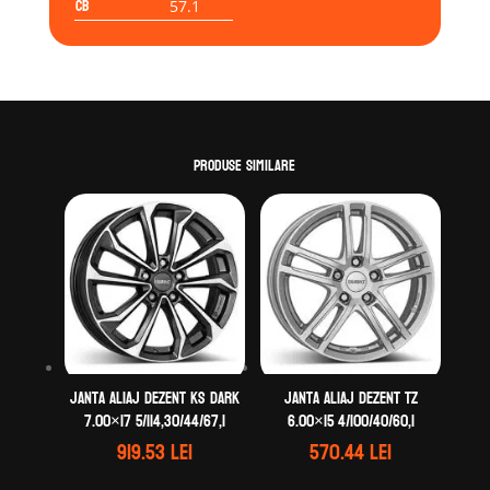
CB
57.1
Produse similare
Janta aliaj DEZENT KS dark
Janta aliaj DEZENT TZ
7.00×17 5/114,30/44/67,1
6.00×15 4/100/40/60,1
919.53
lei
570.44
lei