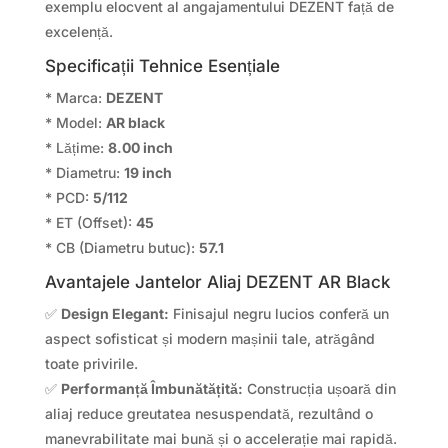
exemplu elocvent al angajamentului DEZENT față de
excelență.
Specificații Tehnice Esențiale
* Marca:
DEZENT
* Model:
AR black
* Lățime:
8.00 inch
* Diametru:
19 inch
* PCD:
5/112
* ET (Offset):
45
* CB (Diametru butuc):
57.1
Avantajele Jantelor Aliaj DEZENT AR Black
✅
Design Elegant:
Finisajul negru lucios conferă un
aspect sofisticat și modern mașinii tale, atrăgând
toate privirile.
✅
Performanță Îmbunătățită:
Construcția ușoară din
aliaj reduce greutatea nesuspendată, rezultând o
manevrabilitate mai bună și o accelerație mai rapidă.