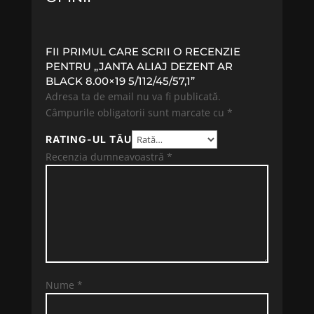
FII PRIMUL CARE SCRII O RECENZIE
PENTRU „JANTA ALIAJ DEZENT AR
BLACK 8.00×19 5/112/45/57,1”
Adresa ta de email nu va fi publicată.
Câmpurile obligatorii sunt marcate cu
*
RATING-UL TĂU
Recenzia dumneavoastră
*
Nume
*