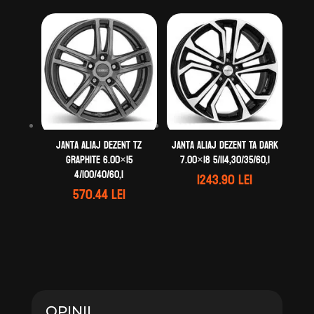
Janta aliaj DEZENT TZ
Janta aliaj DEZENT TA dark
graphite 6.00×15
7.00×18 5/114,30/35/60,1
4/100/40/60,1
1243.90
lei
570.44
lei
OPINII