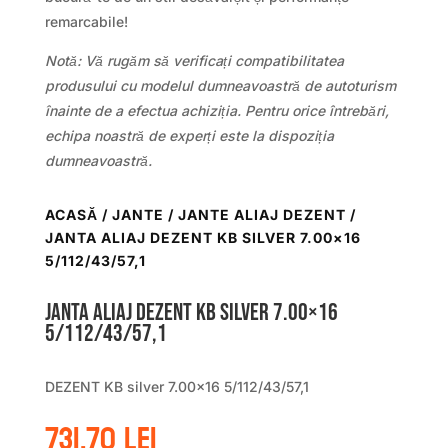
remarcabile!
Notă: Vă rugăm să verificați compatibilitatea
produsului cu modelul dumneavoastră de autoturism
înainte de a efectua achiziția. Pentru orice întrebări,
echipa noastră de experți este la dispoziția
dumneavoastră.
ACASĂ
/
JANTE
/
JANTE ALIAJ DEZENT
/
JANTA ALIAJ DEZENT KB SILVER 7.00×16
5/112/43/57,1
Janta aliaj DEZENT KB silver 7.00×16
5/112/43/57,1
DEZENT KB silver 7.00×16 5/112/43/57,1
731.70
lei