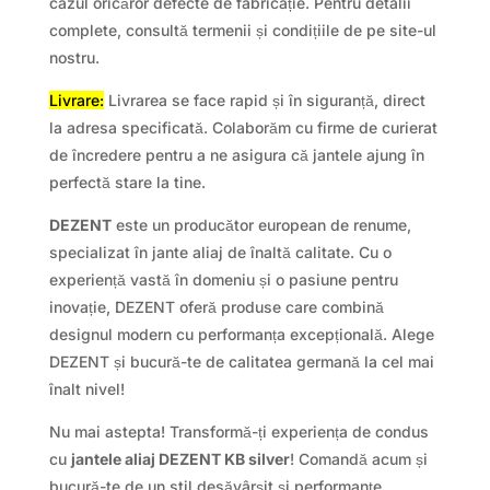
cazul oricăror defecte de fabricație. Pentru detalii
complete, consultă termenii și condițiile de pe site-ul
nostru.
Livrare:
Livrarea se face rapid și în siguranță, direct
la adresa specificată. Colaborăm cu firme de curierat
de încredere pentru a ne asigura că jantele ajung în
perfectă stare la tine.
DEZENT
este un producător european de renume,
specializat în jante aliaj de înaltă calitate. Cu o
experiență vastă în domeniu și o pasiune pentru
inovație, DEZENT oferă produse care combină
designul modern cu performanța excepțională. Alege
DEZENT și bucură-te de calitatea germană la cel mai
înalt nivel!
Nu mai astepta! Transformă-ți experiența de condus
cu
jantele aliaj DEZENT KB silver
! Comandă acum și
bucură-te de un stil desăvârșit și performanțe