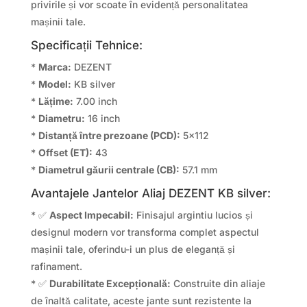
privirile și vor scoate în evidență personalitatea
mașinii tale.
Specificații Tehnice:
*
Marca:
DEZENT
*
Model:
KB silver
*
Lățime:
7.00 inch
*
Diametru:
16 inch
*
Distanță între prezoane (PCD):
5×112
*
Offset (ET):
43
*
Diametrul găurii centrale (CB):
57.1 mm
Avantajele Jantelor Aliaj DEZENT KB silver:
* ✅
Aspect Impecabil:
Finisajul argintiu lucios și
designul modern vor transforma complet aspectul
mașinii tale, oferindu-i un plus de eleganță și
rafinament.
* ✅
Durabilitate Excepțională:
Construite din aliaje
de înaltă calitate, aceste jante sunt rezistente la