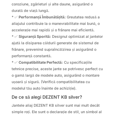
coroziune, zgârieturi și alte daune, asigurând o
durată de viață lungă.
* ✅
Performanță Îmbunătățită:
Greutatea redusă a
aliajului contribuie la o manevrabilitate mai bună, o
accelerație mai rapidă și o frânare mai eficientă.
* ✅
Siguranță Sporită:
Designul optimizat al jantelor
ajută la disiparea căldurii generate de sistemul de
frânare, prevenind supraîncălzirea și asigurând o
performanță constantă.
* ✅
Compatibilitate Perfectă:
Cu specificațiile
tehnice precise, aceste jante se potrivesc perfect cu
o gamă largă de modele auto, asigurând o montare
ușoară și sigură. (Verifică compatibilitatea cu
modelul tău auto înainte de achiziție).
De ce să alegi DEZENT KB silver?
Jantele aliaj DEZENT KB silver sunt mai mult decât
simple roți. Ele sunt o declarație de stil, un simbol al