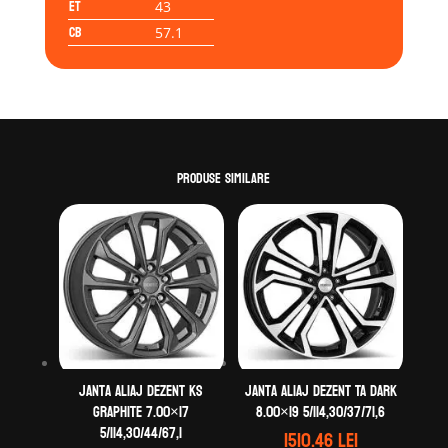
ET
43
CB
57.1
Produse similare
Janta aliaj DEZENT KS
Janta aliaj DEZENT TA dark
graphite 7.00×17
8.00×19 5/114,30/37/71,6
5/114,30/44/67,1
1510.46
lei