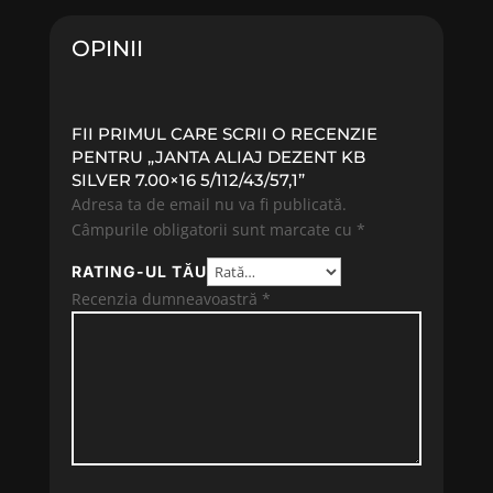
OPINII
FII PRIMUL CARE SCRII O RECENZIE
PENTRU „JANTA ALIAJ DEZENT KB
SILVER 7.00×16 5/112/43/57,1”
Adresa ta de email nu va fi publicată.
Câmpurile obligatorii sunt marcate cu
*
RATING-UL TĂU
Recenzia dumneavoastră
*