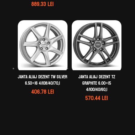
889.33
lei
Janta aliaj DEZENT TW silver
Janta aliaj DEZENT TZ
6.50×16 4/108/40/70,1
graphite 6.00×15
4/100/40/60,1
406.78
lei
570.44
lei