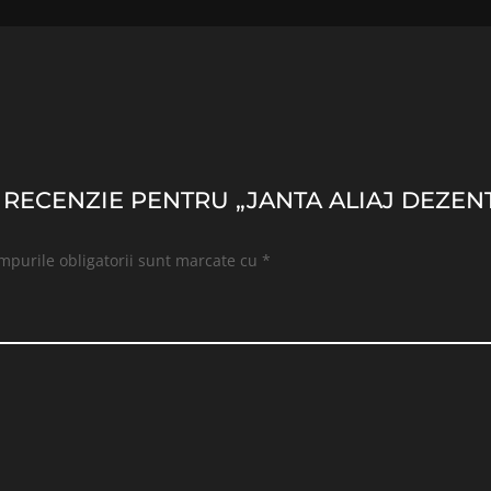
O RECENZIE PENTRU „JANTA ALIAJ DEZENT
mpurile obligatorii sunt marcate cu
*