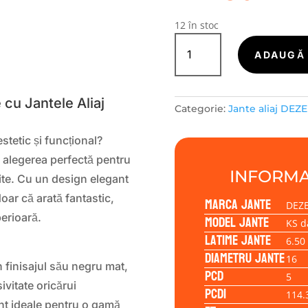
12 în stoc
Cantitate
Janta
ADAUGĂ 
S
aliaj
DEZENT
KS
 cu Jantele Aliaj
Categorie:
Jante aliaj DEZ
dark
6.50x16
stetic și funcțional?
5/114,30/45/67,1
, alegerea perfectă pentru
INFORMA
te. Cu un design elegant
oar că arată fantastic,
Marca jante
DEZ
perioară.
Model jante
KS d
Latime jante
6.50
Diametru jante
16
n finisajul său negru mat,
PCD
5
vitate oricărui
PCD1
114.
t ideale pentru o gamă