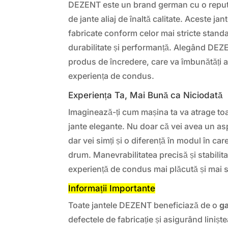
DEZENT este un brand german cu o reputaț
de jante aliaj de înaltă calitate. Aceste jan
fabricate conform celor mai stricte stand
durabilitate și performanță. Alegând DEZE
produs de încredere, care va îmbunătăți at
experiența de condus.
Experiența Ta, Mai Bună ca Niciodată
Imaginează-ți cum mașina ta va atrage toat
jante elegante. Nu doar că vei avea un asp
dar vei simți și o diferență în modul în c
drum. Manevrabilitatea precisă și stabilitat
experiență de condus mai plăcută și mai s
Informații Importante
Toate jantele DEZENT beneficiază de o
ga
defectele de fabricație și asigurând linișt