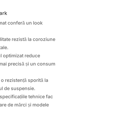
ark
mat conferă un look
alitate rezistă la coroziune
tale.
 optimizat reduce
e mai precisă și un consum
o rezistență sporită la
mul de suspensie.
pecificațiile tehnice fac
mare de mărci și modele