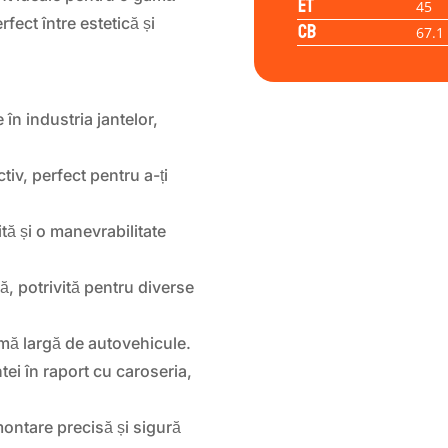
ET
45
fect între estetică și
CB
67.1
n industria jantelor,
iv, perfect pentru a-ți
ită și o manevrabilitate
ă, potrivită pentru diverse
mă largă de autovehicule.
tei în raport cu caroseria,
montare precisă și sigură