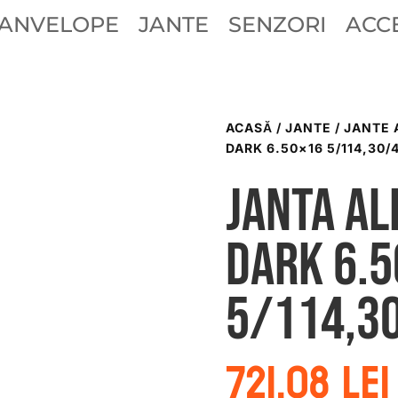
ANVELOPE
JANTE
SENZORI
ACCE
ACASĂ
/
JANTE
/
JANTE 
DARK 6.50×16 5/114,30/4
Janta al
dark 6.
5/114,3
721.08
lei