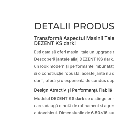
DETALII PRODU
Transformă Aspectul Mașinii Tale
DEZENT KS dark!
Ești gata să oferi mașinii tale un upgrade e
Descoperă
jantele aliaj DEZENT KS dark
un look modern și performanțe îmbunătăți
și o construcție robustă, aceste jante nu d
dar îți oferă și o experiență de condus su
Design Atractiv și Performanță Fiabilă
Modelul
DEZENT KS dark
se distinge pri
care adaugă o notă de rafinament și agresi
autovehicul. Dimensiunile de
6.50×16
sun