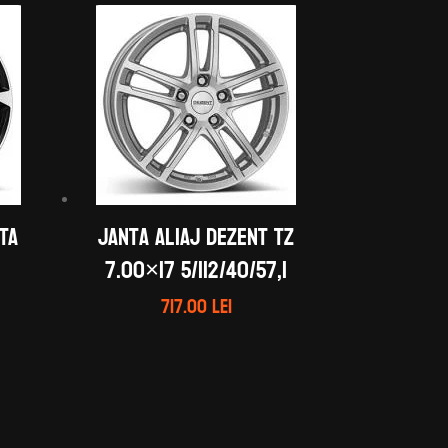
TA
Janta aliaj DEZENT TZ
7.00×17 5/112/40/57,1
717.00
lei