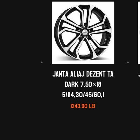
Janta aliaj DEZENT TA
dark 7.50×18
5/114,30/45/60,1
1243.90
lei