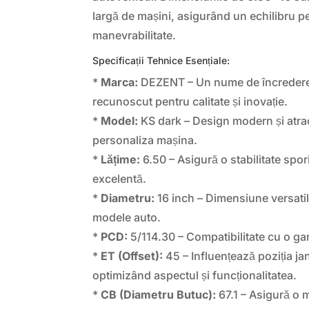
largă de mașini, asigurând un echilibru per
manevrabilitate.
Specificații Tehnice Esențiale:
*
Marca:
DEZENT – Un nume de încredere î
recunoscut pentru calitate și inovație.
*
Model:
KS dark – Design modern și atract
personaliza mașina.
*
Lățime:
6.50 – Asigură o stabilitate spor
excelentă.
*
Diametru:
16 inch – Dimensiune versatil
modele auto.
*
PCD:
5/114.30 – Compatibilitate cu o ga
*
ET (Offset):
45 – Influențează poziția jan
optimizând aspectul și funcționalitatea.
*
CB (Diametru Butuc):
67.1 – Asigură o 