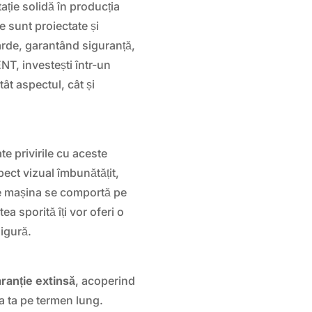
ie solidă în producția
te sunt proiectate și
arde, garantând siguranță,
NT, investești într-un
ât aspectul, cât și
e privirile cu aceste
ect vizual îmbunătățit,
are mașina se comportă pe
ea sporită îți vor oferi o
igură.
ranție extinsă
, acoperind
ea ta pe termen lung.