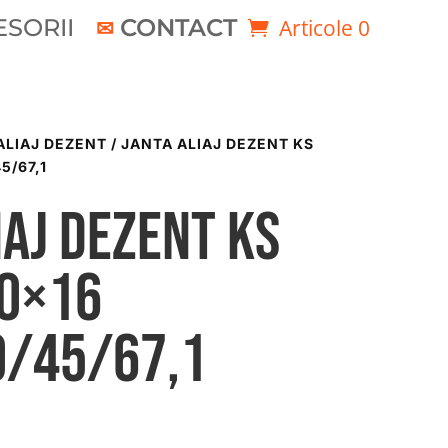
SORII
CONTACT
Articole 0
ALIAJ DEZENT
/ JANTA ALIAJ DEZENT KS
5/67,1
iaj DEZENT KS
50×16
0/45/67,1