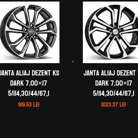
Janta aliaj DEZENT KS
Janta aliaj DEZENT 
dark 7.00×17
dark 7.00×17
5/114,30/44/67,1
5/114,30/44/67,1
919.53
lei
1023.37
lei