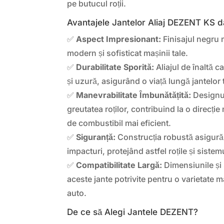
pe butucul roții.
Avantajele Jantelor Aliaj DEZENT KS d
✅
Aspect Impresionant:
Finisajul negru 
modern și sofisticat mașinii tale.
✅
Durabilitate Sporită:
Aliajul de înaltă c
și uzură, asigurând o viață lungă jantelor 
✅
Manevrabilitate Îmbunătățită:
Designul
greutatea roților, contribuind la o direcți
de combustibil mai eficient.
✅
Siguranță:
Construcția robustă asigură 
impacturi, protejând astfel roțile și siste
✅
Compatibilitate Largă:
Dimensiunile și s
aceste jante potrivite pentru o varietate 
auto.
De ce să Alegi Jantele DEZENT?