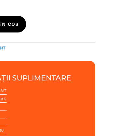
ÎN COȘ
ENT
ȚII SUPLIMENTARE
ENT
ark
30