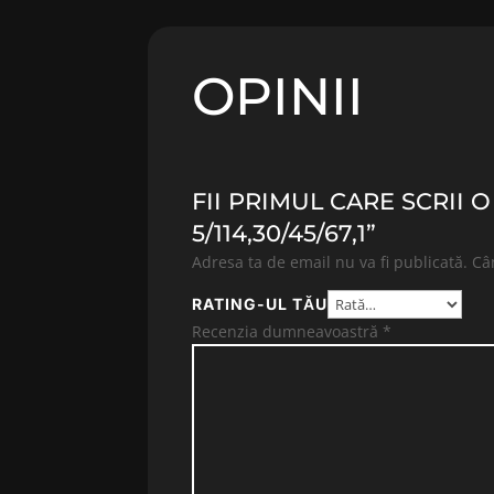
OPINII
FII PRIMUL CARE SCRII 
5/114,30/45/67,1”
Adresa ta de email nu va fi publicată.
Câ
RATING-UL TĂU
Recenzia dumneavoastră
*