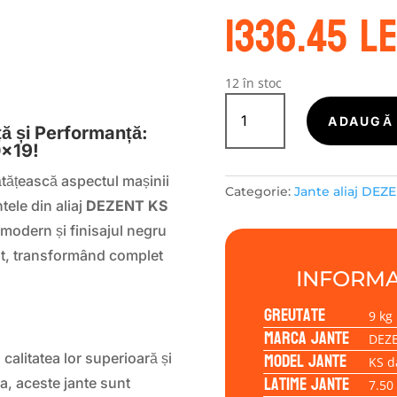
1336.45
le
S
12 în stoc
Cantitate
Janta
ADAUGĂ 
ă și Performanță:
aliaj
0×19!
DEZENT
KS
ătățească aspectul mașinii
Categorie:
Jante aliaj DEZ
dark
ntele din aliaj
DEZENT KS
7.50x19
 modern și finisajul negru
5/114,30/50/67,1
cat, transformând complet
INFORMA
Greutate
9 kg
Marca jante
DEZ
Model jante
alitatea lor superioară și
KS d
Latime jante
ia, aceste jante sunt
7.50