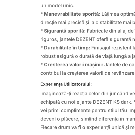
un model unic.
*
Manevrabilitate sporită:
Lățimea optimă 
direcție mai precisă și la o stabilitate mai 
*
Siguranță sporită:
Fabricate din aliaj de î
riguros, jantele DEZENT oferă siguranță
*
Durabilitate în timp:
Finisajul rezistent 
robust asigură o durată de viață lungă a j
*
Creșterea valorii mașinii:
Jantele de cal
contribui la creșterea valorii de revânzare
Experiența Utilizatorului:
Imaginează-ți reacția celor din jur când v
echipată cu noile jante DEZENT KS dark. Vei
vei primi complimente pentru stilul tău 
deveni o plăcere, simțind diferența în manev
Fiecare drum va fi o experiență unică și 