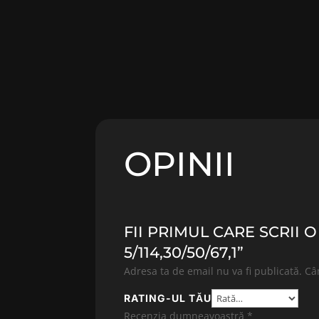
OPINII
FII PRIMUL CARE SCRII 
5/114,30/50/67,1”
Adresa ta de email nu va fi publicată.
Câ
RATING-UL TĂU
Recenzia dumneavoastră
*