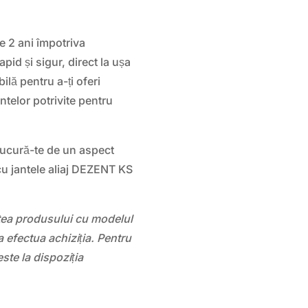
e 2 ani împotriva
apid și sigur, direct la ușa
ilă pentru a-ți oferi
ntelor potrivite pentru
bucură-te de un aspect
cu jantele aliaj DEZENT KS
atea produsului cu modelul
 efectua achiziția. Pentru
este la dispoziția