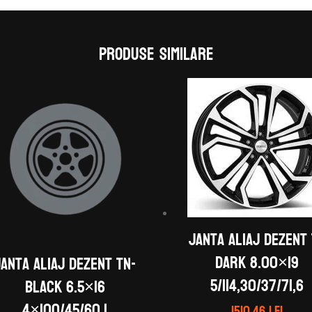
Produse similare
Janta aliaj DEZENT 
dark 8.00×19
Janta aliaj DEZENT TN-
5/114,30/37/71,6
black 6.5×16
4×100/45/60.1
1510.46
lei