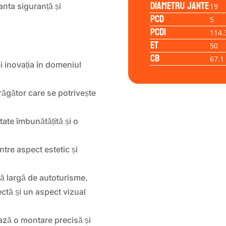
Diametru jante
nta siguranță și
19
PCD
5
PCD1
114.
ET
50
CB
67.1
i inovația în domeniul
răgător care se potrivește
tate îmbunătățită și o
între aspect estetic și
mă largă de autoturisme.
ectă și un aspect vizual
ază o montare precisă și