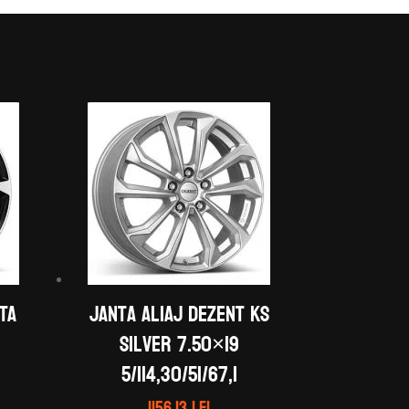
TA
Janta aliaj DEZENT KS
silver 7.50×19
5/114,30/51/67,1
1156.13
lei