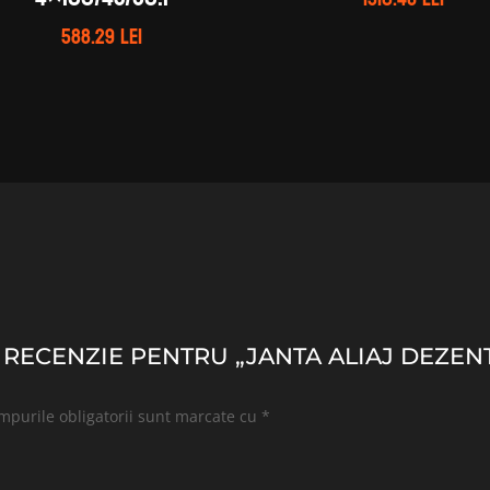
588.29
lei
O RECENZIE PENTRU „JANTA ALIAJ DEZENT
mpurile obligatorii sunt marcate cu
*