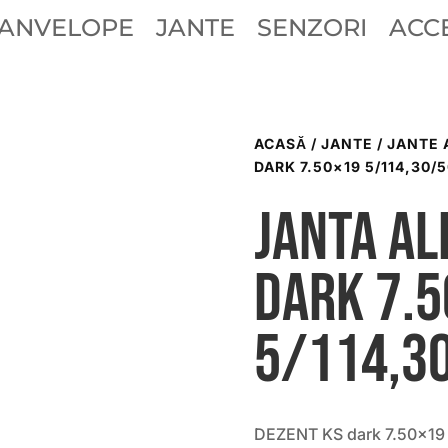
ANVELOPE
JANTE
SENZORI
ACCE
ACASĂ
/
JANTE
/
JANTE 
DARK 7.50×19 5/114,30/5
Janta al
dark 7.
5/114,3
DEZENT KS dark 7.50×19 