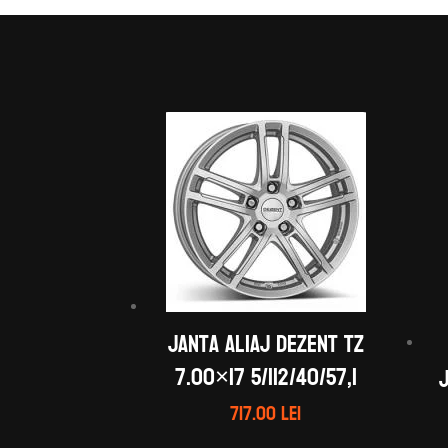
Janta aliaj DEZENT TZ
7.00×17 5/112/40/57,1
717.00
lei