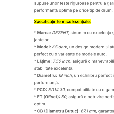
supuse unor teste riguroase pentru a gara
performanță optimă pe orice tip de drum.
Specificații Tehnice Esențiale:
*
Marca:
DEZENT
, sinonim cu excelența ș
jantelor.
*
Model:
KS dark
, un design modern și at
perfect cu o varietate de modele auto.
*
Lățime:
7.50 inch
, asigură o manevrabili
stabilitate excelentă.
*
Diametru:
19 inch
, un echilibru perfect 
performanță.
*
PCD:
5/114.30
, compatibilitate cu o ga
*
ET (Offset):
50
, asigură o potrivire perf
optim.
*
CB (Diametru Butuc):
67.1 mm
, garante