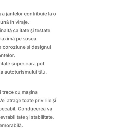
a jantelor contribuie la o
bună în viraje.
naltă calitate și testate
 maximă pe șosea.
la coroziune și designul
antelor.
itate superioară pot
 a autoturismului tău.
ei trece cu mașina
 atrage toate privirile și
impecabil. Conducerea va
rabilitate și stabilitate.
memorabilă.