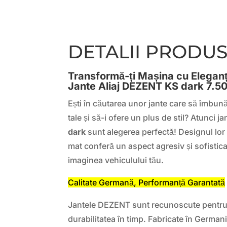
DETALII PRODU
Transformă-ți Mașina cu Eleganț
Jante Aliaj DEZENT KS dark 7.5
Ești în căutarea unor jante care să îmbun
tale și să-i ofere un plus de stil? Atunci ja
dark
sunt alegerea perfectă! Designul lor
mat conferă un aspect agresiv și sofisti
imaginea vehiculului tău.
Calitate Germană, Performanță Garantată
Jantele DEZENT sunt recunoscute pentru c
durabilitatea în timp. Fabricate în German