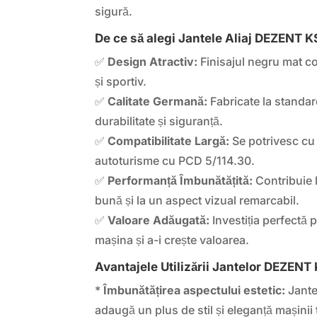
sigură.
De ce să alegi Jantele Aliaj DEZENT K
✅
Design Atractiv:
Finisajul negru mat c
și sportiv.
✅
Calitate Germană:
Fabricate la standar
durabilitate și siguranță.
✅
Compatibilitate Largă:
Se potrivesc cu 
autoturisme cu PCD 5/114.30.
✅
Performanță Îmbunătățită:
Contribuie 
bună și la un aspect vizual remarcabil.
✅
Valoare Adăugată:
Investiția perfectă 
mașina și a-i crește valoarea.
Avantajele Utilizării Jantelor DEZENT
*
Îmbunătățirea aspectului estetic:
Jante
adaugă un plus de stil și eleganță mașinii