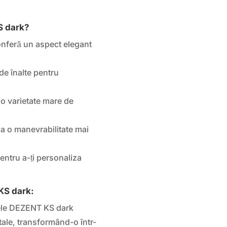
S dark?
onferă un aspect elegant
de înalte pentru
o varietate mare de
la o manevrabilitate mai
pentru a-ți personaliza
 KS dark:
le DEZENT KS dark
 tale, transformând-o într-