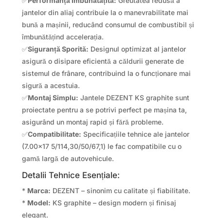
✅
Performanță Îmbunătățită:
Greutatea redusă a
jantelor din aliaj contribuie la o manevrabilitate mai
bună a mașinii, reducând consumul de combustibil și
îmbunătățind accelerația.
✅
Siguranță Sporită:
Designul optimizat al jantelor
asigură o disipare eficientă a căldurii generate de
sistemul de frânare, contribuind la o funcționare mai
sigură a acestuia.
✅
Montaj Simplu:
Jantele DEZENT KS graphite sunt
proiectate pentru a se potrivi perfect pe mașina ta,
asigurând un montaj rapid și fără probleme.
✅
Compatibilitate:
Specificațiile tehnice ale jantelor
(7.00×17 5/114,30/50/67,1) le fac compatibile cu o
gamă largă de autovehicule.
Detalii Tehnice Esențiale:
*
Marca:
DEZENT – sinonim cu calitate și fiabilitate.
*
Model:
KS graphite – design modern și finisaj
elegant.