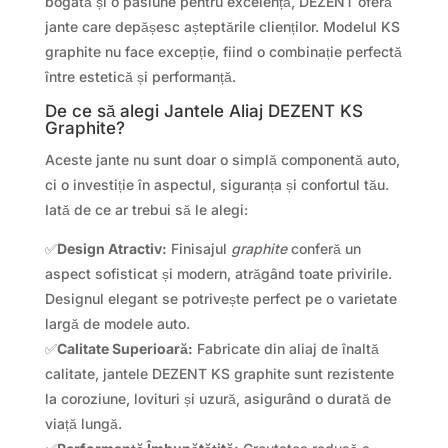
bogată și o pasiune pentru excelență, DEZENT oferă
jante care depășesc așteptările clienților. Modelul KS
graphite nu face excepție, fiind o combinație perfectă
între estetică și performanță.
De ce să alegi Jantele Aliaj DEZENT KS
Graphite?
Aceste jante nu sunt doar o simplă componentă auto,
ci o investiție în aspectul, siguranța și confortul tău.
Iată de ce ar trebui să le alegi:
✅
Design Atractiv:
Finisajul
graphite
conferă un
aspect sofisticat și modern, atrăgând toate privirile.
Designul elegant se potrivește perfect pe o varietate
largă de modele auto.
✅
Calitate Superioară:
Fabricate din aliaj de înaltă
calitate, jantele DEZENT KS graphite sunt rezistente
la coroziune, lovituri și uzură, asigurând o durată de
viață lungă.