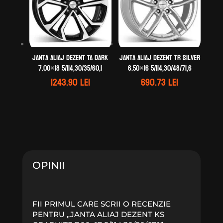
Janta aliaj DEZENT TA dark
Janta aliaj DEZENT TR silver
7.00×18 5/114,30/35/60,1
6.50×16 5/114,30/48/71,6
1243.90
lei
690.73
lei
OPINII
FII PRIMUL CARE SCRII O RECENZIE
PENTRU „JANTA ALIAJ DEZENT KS