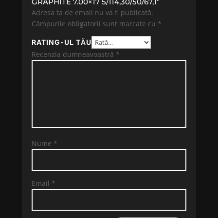
GRAPHITE 7.00×17 5/114,30/50/67,1”
Adresa ta de email nu va fi publicată.
Câmpurile obligatorii sunt marcate cu
*
RATING-UL TĂU
Recenzia dumneavoastră
*
Nume
*
Email
*