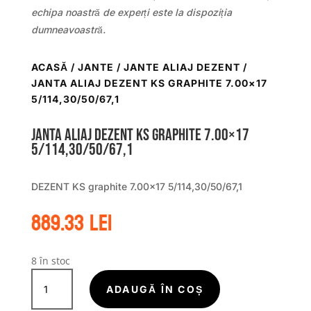
echipa noastră de experți este la dispoziția
dumneavoastră.
ACASĂ
/
JANTE
/
JANTE ALIAJ DEZENT
/
JANTA ALIAJ DEZENT KS GRAPHITE 7.00×17
5/114,30/50/67,1
Janta aliaj DEZENT KS graphite 7.00×17
5/114,30/50/67,1
DEZENT KS graphite 7.00×17 5/114,30/50/67,1
889.33
lei
8 în stoc
Cantitate
Janta
ADAUGĂ ÎN COȘ
aliaj