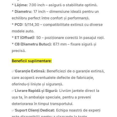
*
Lățime:
7.00 inch – asigură o stabilitate optimă.
*
Diametru:
17 inch – dimensiune ideală pentru un
echilibru perfect între confort și performanță.
*
PCD:
5/114,30 – compatibilitate extinsă cu diverse
modele auto.
*
ET (Offset):
50 – poziționare corectă în pasajul roții.
*
CB (Diametru Butuc):
67.1 mm – fixare sigură și
precisă.
Beneficii suplimentare:
✅
Garanție Extinsă:
Beneficiezi de o garanție extinsă,
care acoperă eventualele defecte de fabricație,
oferindu-ți liniște și siguranță.
✅
Livrare Rapidă și Sigură:
Livrăm jantele direct la
ușa ta, în ambalaje speciale, pentru a preveni
deteriorarea în timpul transportului.
✅
Suport Clienți Dedicat:
Echipa noastră de experți
este disponibilă pentru a răspunde la toate