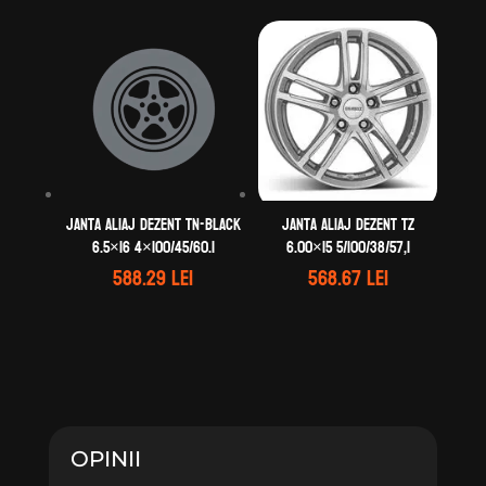
Janta aliaj DEZENT TN-black
Janta aliaj DEZENT TZ
6.5×16 4×100/45/60.1
6.00×15 5/100/38/57,1
588.29
lei
568.67
lei
OPINII