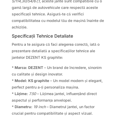
5/114,30/54/67,1
, aceste jante sunt compatibile cu o
gamă largă de autovehicule care respectă aceste
specificații tehnice. Asigură-te că verifici
compatibilitatea cu modelul tău de mașină înainte de
achiziție.
Specificații Tehnice Detaliate
Pentru a te asigura că faci alegerea corectă, iată o
prezentare detaliată a specificațiilor tehnice ale
jantelor DEZENT KS graphite:
*
Marca:
DEZENT
– Un brand de încredere, sinonim
cu calitate și design inovator.
*
Model:
KS graphite
– Un model modern și elegant,
perfect pentru a-ți personaliza mașina.
*
Lățime:
7.50
– Lățimea jantei, influențând direct
aspectul și performanța anvelopei.
*
Diametru:
19 inch
– Diametrul jantei, un factor
crucial pentru compatibilitate și aspect vizual.