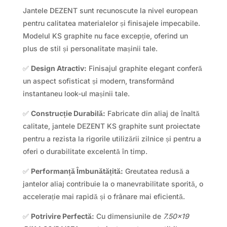
Jantele DEZENT sunt recunoscute la nivel european
pentru calitatea materialelor și finisajele impecabile.
Modelul KS graphite nu face excepție, oferind un
plus de stil și personalitate mașinii tale.
✅
Design Atractiv:
Finisajul graphite elegant conferă
un aspect sofisticat și modern, transformând
instantaneu look-ul mașinii tale.
✅
Construcție Durabilă:
Fabricate din aliaj de înaltă
calitate, jantele DEZENT KS graphite sunt proiectate
pentru a rezista la rigorile utilizării zilnice și pentru a
oferi o durabilitate excelentă în timp.
✅
Performanță Îmbunătățită:
Greutatea redusă a
jantelor aliaj contribuie la o manevrabilitate sporită, o
accelerație mai rapidă și o frânare mai eficientă.
✅
Potrivire Perfectă:
Cu dimensiunile de
7.50×19