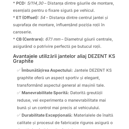
*
PCD:
5/114,30
– Distanța dintre găurile de montare,
esențială pentru o fixare sigură pe vehicul.
*
ET (Offset):
54
– Distanța dintre centrul jantei și
suprafața de montare, influențând poziția roții în
caroserie.
*
CB (Centrare):
67.1 mm
– Diametrul găurii centrale,
asigurând o potrivire perfectă pe butucul roții.
Avantajele utilizării jantelor aliaj DEZENT KS
Graphite
✅
Îmbunătățirea Aspectului:
Jantele DEZENT KS
graphite oferă un aspect sportiv și elegant,
transformând aspectul general al mașinii tale.
✅
Manevrabilitate Sporită:
Datorită greutății
reduse, vei experimenta o manevrabilitate mai
bună și un control mai precis al vehiculului.
✅
Durabilitate Excepțională:
Materialele de înaltă
calitate și procesul de fabricație riguros asigură o