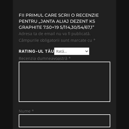
FII PRIMUL CARE SCRII O RECENZIE
PENTRU „JANTA ALIAJ DEZENT KS
GRAPHITE 7.50×19 5/114,30/54/67,1”
Adresa ta de email nu va fi publicată.
Câmpurile obligatorii sunt marcate cu
*
RATING-UL TĂU
Recenzia dumneavoastră
*
Nume
*