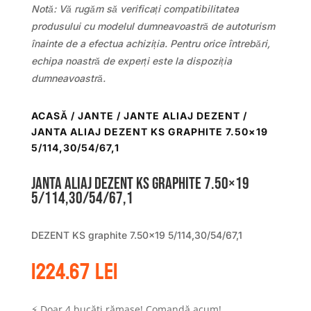
Notă: Vă rugăm să verificați compatibilitatea
produsului cu modelul dumneavoastră de autoturism
înainte de a efectua achiziția. Pentru orice întrebări,
echipa noastră de experți este la dispoziția
dumneavoastră.
ACASĂ
/
JANTE
/
JANTE ALIAJ DEZENT
/
JANTA ALIAJ DEZENT KS GRAPHITE 7.50×19
5/114,30/54/67,1
Janta aliaj DEZENT KS graphite 7.50×19
5/114,30/54/67,1
DEZENT KS graphite 7.50×19 5/114,30/54/67,1
1224.67
lei
⚡ Doar 4 bucăți rămase! Comandă acum!