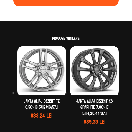
Produse similare
Janta aliaj DEZENT TZ
Janta aliaj DEZENT KS
6.50×16 5/112/46/57,1
graphite 7.00×17
5/114,30/44/67,1
633.24
lei
889.33
lei