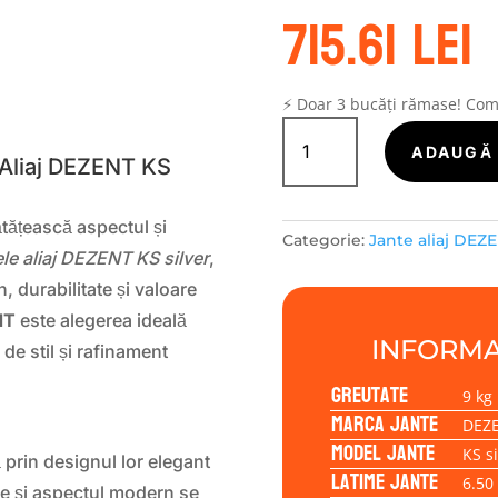
715.61
lei
S
⚡ Doar 3 bucăți rămase! Co
Cantitate
Janta
ADAUGĂ 
 Aliaj DEZENT KS
aliaj
DEZENT
KS
ătățească aspectul și
Categorie:
Jante aliaj DEZ
silver
ele aliaj DEZENT KS silver
,
6.50x16
 durabilitate și valoare
5/114,30/44/67,1
NT
este alegerea ideală
INFORMA
de stil și rafinament
Greutate
9 kg
Marca jante
DEZ
Model jante
KS si
prin designul lor elegant
Latime jante
6.50
rate și aspectul modern se