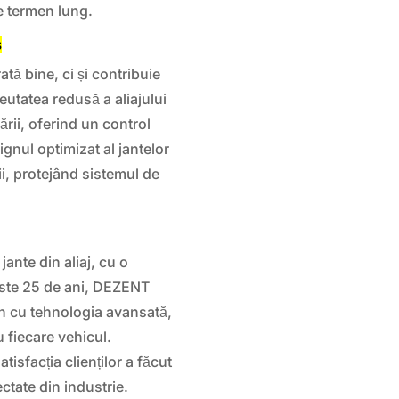
pe termen lung.
s
tă bine, ci și contribuie
eutatea redusă a aliajului
nării, oferind un control
gnul optimizat al jantelor
ii, protejând sistemul de
nte din aliaj, cu o
 peste 25 de ani, DEZENT
n cu tehnologia avansată,
 fiecare vehicul.
isfacția clienților a făcut
ctate din industrie.