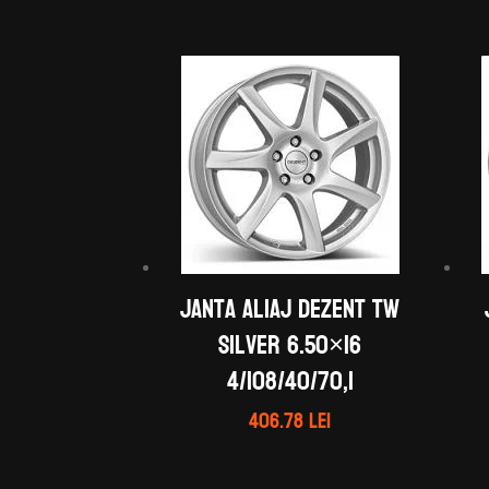
Janta aliaj DEZENT TW
silver 6.50×16
4/108/40/70,1
406.78
lei