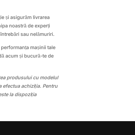
ie și asigurăm livrarea
hipa noastră de experți
 întrebări sau nelămuriri.
 performanța mașinii tale
dă acum și bucură-te de
atea produsului cu modelul
 efectua achiziția. Pentru
este la dispoziția