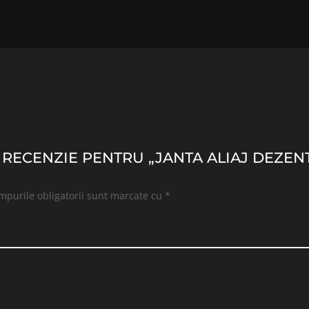
O RECENZIE PENTRU „JANTA ALIAJ DEZENT 
mpurile obligatorii sunt marcate cu
*