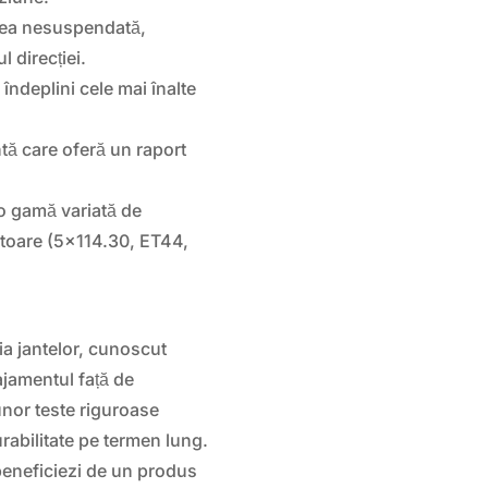
ea nesuspendată,
 direcției.
 îndeplini cele mai înalte
ntă care oferă un raport
 o gamă variată de
ătoare (5×114.30, ET44,
ia jantelor, cunoscut
ajamentul față de
nor teste riguroase
rabilitate pe termen lung.
beneficiezi de un produs