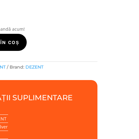
mandă acum!
ÎN COȘ
ENT
Brand:
DEZENT
ȚII SUPLIMENTARE
ENT
lver