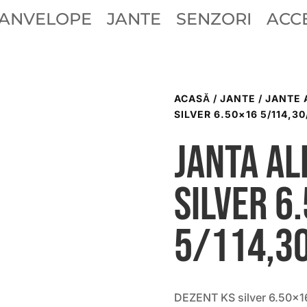
ANVELOPE
JANTE
SENZORI
ACCE
ACASĂ
/
JANTE
/
JANTE 
SILVER 6.50×16 5/114,30
Janta al
silver 6
5/114,3
DEZENT KS silver 6.50×16