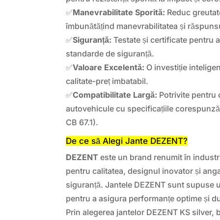
✅
Manevrabilitate Sporită:
Reduc greutat
îmbunătățind manevrabilitatea și răspunsul
✅
Siguranță:
Testate și certificate pentru a
standarde de siguranță.
✅
Valoare Excelentă:
O investiție intelige
calitate-preț imbatabil.
✅
Compatibilitate Largă:
Potrivite pentru
autovehicule cu specificațiile corespunz
CB 67.1).
De ce să Alegi Jante DEZENT?
DEZENT
este un brand renumit în industr
pentru calitatea, designul inovator și ang
siguranță. Jantele DEZENT sunt supuse u
pentru a asigura performanțe optime și du
Prin alegerea jantelor DEZENT KS silver, 