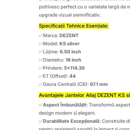
potrivesc perfect cu o varietate largă de
upgrade vizual semnificativ.
Specificații Tehnice Esențiale:
✅Marca:
DEZENT
✅Model:
KS silver
✅Lățime:
6.50 inch
✅Diametru:
16 inch
✅Prindere:
5×114.30
✅ET (Offset):
44
✅Gaura Centrală (CB):
67.1 mm
Avantajele Jantelor Aliaj DEZENT KS si
✅
Aspect Îmbunătățit:
Transformă aspectu
design modern și elegant.
✅
Durabilitate Excepțională:
Construite din
pentru rezistență sporită la impact și cor