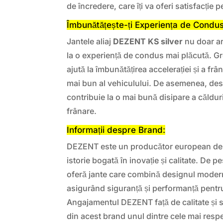
de încredere, care îți va oferi satisfacție 
Îmbunătățește-ți Experiența de Condu
Jantele aliaj
DEZENT KS silver
nu doar ara
la o experiență de condus mai plăcută. Gr
ajută la îmbunătățirea accelerației și a frâ
mai bun al vehiculului. De asemenea, desi
contribuie la o mai bună disipare a căldur
frânare.
Informații despre Brand:
DEZENT este un producător european de ja
istorie bogată în inovație și calitate. De
oferă jante care combină designul moder
asigurând siguranță și performanță pentru
Angajamentul DEZENT față de calitate și sat
din acest brand unul dintre cele mai respe