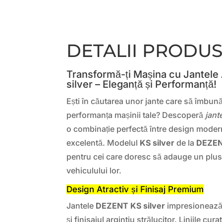
DETALII PRODU
Transformă-ți Mașina cu Jantele
silver – Eleganță și Performanță!
Ești în căutarea unor jante care să îmbun
performanța mașinii tale? Descoperă
jant
o combinație perfectă între design modern,
excelentă. Modelul
KS silver
de la
DEZE
pentru cei care doresc să adauge un plus 
vehiculului lor.
Design Atractiv și Finisaj Premium
Jantele
DEZENT KS silver
impresionează 
și finisajul argintiu strălucitor. Liniile cu