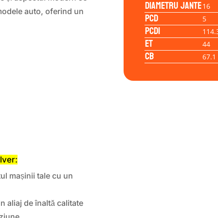
Diametru jante
16
 modele auto, oferind un
PCD
5
PCD1
114.
ET
44
CB
67.1
lver:
l mașinii tale cu un
 aliaj de înaltă calitate
oziune.