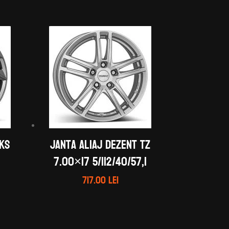
 KS
Janta aliaj DEZENT TZ
7.00×17 5/112/40/57,1
717.00
lei