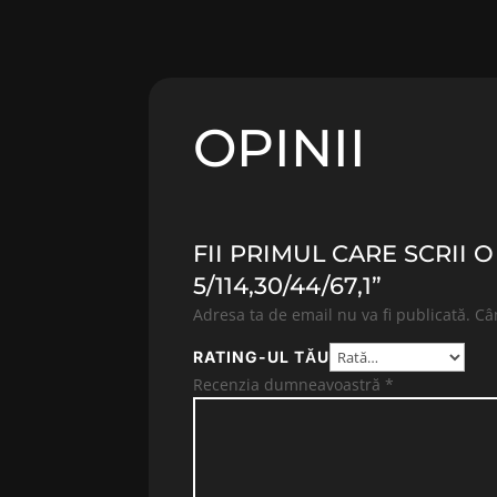
OPINII
FII PRIMUL CARE SCRII 
5/114,30/44/67,1”
Adresa ta de email nu va fi publicată.
Câ
RATING-UL TĂU
Recenzia dumneavoastră
*