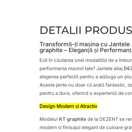
DETALII PRODU
Transformă-ți mașina cu Jantele
graphite – Eleganță și Performanț
Ești în căutarea unei modalități de a îmbun
performanța mașinii tale? Jantele aliaj
DEZ
alegerea perfectă pentru a adăuga un plus 
Aceste jante nu doar că arată fantastic, da
pentru a dura, oferind o experiență de c
Design Modern și Atractiv
Modelul
KT graphite
de la DEZENT se rem
modern și finisajul elegant de culoare graf