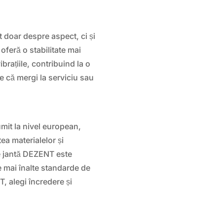
 doar despre aspect, ci și
 oferă o stabilitate mai
brațiile, contribuind la o
ie că mergi la serviciu sau
it la nivel european,
ea materialelor și
e jantă DEZENT este
le mai înalte standarde de
, alegi încredere și