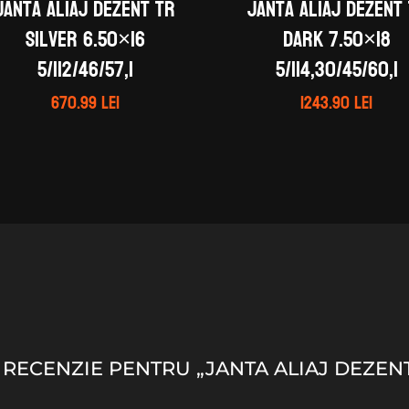
Janta aliaj DEZENT TR
Janta aliaj DEZENT 
silver 6.50×16
dark 7.50×18
5/112/46/57,1
5/114,30/45/60,1
670.99
lei
1243.90
lei
O RECENZIE PENTRU „JANTA ALIAJ DEZENT