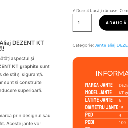
⚡ Doar 4 bucăți rămase! Co
Cantitate
Janta
ADAUGĂ 
S
aliaj
DEZENT
KT
 Aliaj DEZENT KT
Categorie:
Jante aliaj DEZ
graphite
ă!
6.00x15
ătăți aspectul și
4/100/47/54,1
ENT KT graphite
sunt
INFORMA
de stil și siguranță.
r sunt și construite
Marca jante
DEZ
onducere superioară.
Model jante
KT g
Latime jante
6
Diametru jante
15
PCD
4
arcă prin designul său
PCD1
100
it. Aceste jante vor