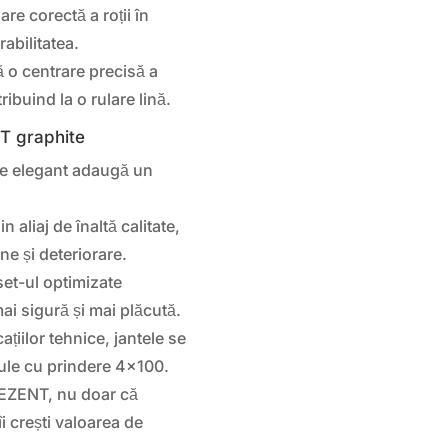
are corectă a roții în
rabilitatea.
 o centrare precisă a
ribuind la o rulare lină.
KT graphite
te elegant adaugă un
n aliaj de înaltă calitate,
ne și deteriorare.
set-ul optimizate
ai sigură și mai plăcută.
ațiilor tehnice, jantele se
ule cu prindere 4×100.
DEZENT, nu doar că
îi crești valoarea de