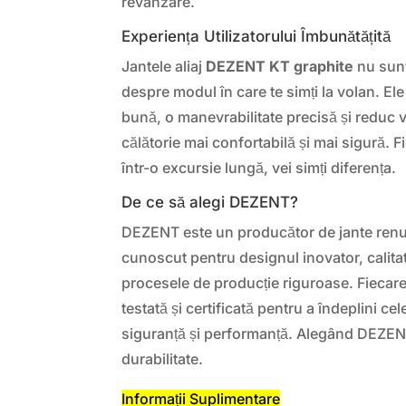
revânzare.
Experiența Utilizatorului Îmbunătățită
Jantele aliaj
DEZENT KT graphite
nu sunt
despre modul în care te simți la volan. Ele
bună, o manevrabilitate precisă și reduc vi
călătorie mai confortabilă și mai sigură. F
într-o excursie lungă, vei simți diferența.
De ce să alegi DEZENT?
DEZENT este un producător de jante renum
cunoscut pentru designul inovator, calitat
procesele de producție riguroase. Fiecar
testată și certificată pentru a îndeplini ce
siguranță și performanță. Alegând DEZENT
durabilitate.
Informații Suplimentare