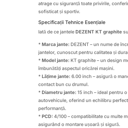
atrage cu siguranță toate privirile, confer
sofisticat și sportiv.
Specificații Tehnice Esențiale
Iată de ce jantele
DEZENT KT graphite
su
*
Marca jante:
DEZENT – un nume de încre
jantelor, cunoscut pentru calitatea și dura
*
Model jante:
KT graphite – un design mo
îmbunătăți aspectul oricărei mașini.
*
Lățime jante:
6.00 inch – asigură o mane
contact bun cu drumul.
*
Diametru jante:
15 inch – ideal pentru 
autovehicule, oferind un echilibru perfect 
performanță.
*
PCD:
4/100 – compatibilitate cu multe m
asigurând o montare ușoară și sigură.