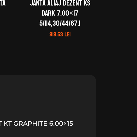
TA
Janta aliaj DEZENT KS
dark 7.00×17
5/114,30/44/67,1
919.53
lei
 KT GRAPHITE 6.00×15