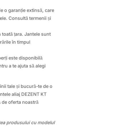
 o garanție extinsă, care
ele. Consultă termenii și
n toată țara. Jantele sunt
ările în timpul
rți este disponibilă
tru a te ajuta să alegi
ii tale și bucură-te de o
ntele aliaj DEZENT KT
ă de oferta noastră
atea produsului cu modelul