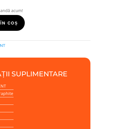
mandă acum!
ÎN COȘ
ENT
ȚII SUPLIMENTARE
ENT
raphite