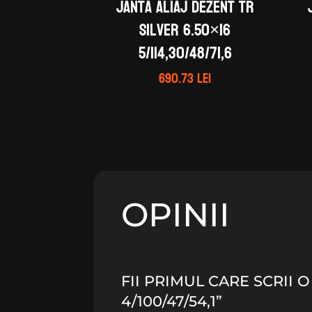
Janta aliaj DEZENT TR
silver 6.50×16
5/114,30/48/71,6
690.73
lei
OPINII
FII PRIMUL CARE SCRII 
4/100/47/54,1”