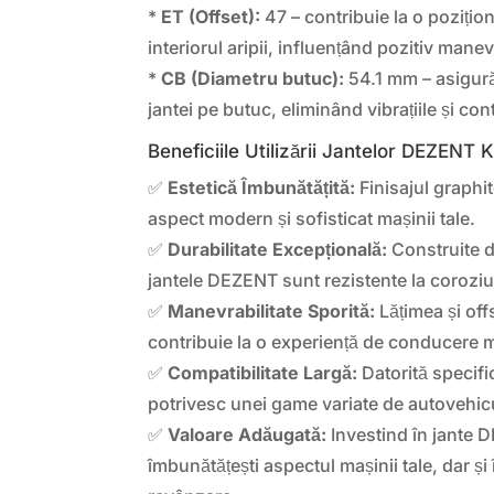
*
ET (Offset):
47 – contribuie la o pozițion
interiorul aripii, influențând pozitiv manev
*
CB (Diametru butuc):
54.1 mm – asigură
jantei pe butuc, eliminând vibrațiile și cont
Beneficiile Utilizării Jantelor DEZENT 
✅
Estetică Îmbunătățită:
Finisajul graphi
aspect modern și sofisticat mașinii tale.
✅
Durabilitate Excepțională:
Construite di
jantele DEZENT sunt rezistente la coroziu
✅
Manevrabilitate Sporită:
Lățimea și off
contribuie la o experiență de conducere m
✅
Compatibilitate Largă:
Datorită specific
potrivesc unei game variate de autovehic
✅
Valoare Adăugată:
Investind în jante 
îmbunătățești aspectul mașinii tale, dar și 