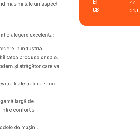
ET
47
ind mașinii tale un aspect
CB
54.1
nt o alegere excelentă:
dere în industria
bilitatea produselor sale.
dern și atrăgător care va
vrabilitate optimă și un
o gamă largă de
între confort și
odele de mașini,