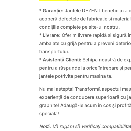
*
Garanție:
Jantele DEZENT beneficiază de
acoperă defectele de fabricație și material
condițiile complete pe site-ul nostru.
*
Livrare:
Oferim livrare rapidă și sigură î
ambalate cu grijă pentru a preveni deterior
transportului.
*
Asistență Clienți:
Echipa noastră de expe
pentru a răspunde la orice întrebare și pen
jantele potrivite pentru mașina ta.
Nu mai astepta! Transformă aspectul mașin
experiență de conducere superioară cu ja
graphite! Adaugă-le acum în coș și profit
specială!
Notă: Vă rugăm să verificați compatibilit