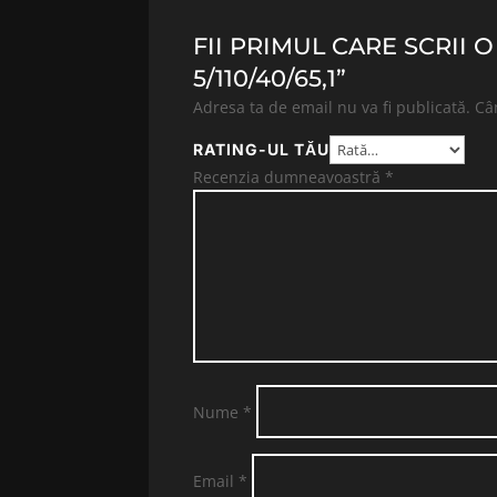
FII PRIMUL CARE SCRII 
5/110/40/65,1”
Adresa ta de email nu va fi publicată.
Câ
RATING-UL TĂU
Recenzia dumneavoastră
*
Nume
*
Email
*