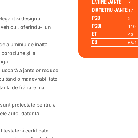
Latime jante
7
Diametru jante
17
PCD
5
legant și designul
PCD1
110
vehicul, oferindu-i un
ET
40
CB
65.1
 de aluminiu de înaltă
 coroziune și la
ungă.
 ușoară a jantelor reduce
zultând o manevrabilitate
tanță de frânare mai
sunt proiectate pentru a
ele auto, datorită
estate și certificate