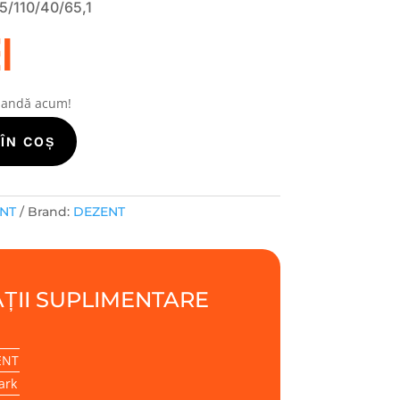
5/110/40/65,1
i
mandă acum!
ÎN COȘ
ENT
Brand:
DEZENT
ȚII SUPLIMENTARE
ENT
ark