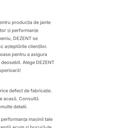
ntru producția de jante
ator și performanțe
omeniu, DEZENT se
așteptările clienților.
roase pentru a asigura
tic deosebit. Alege DEZENT
uperioară!
ice defect de fabricație.
ine acasă. Consultă
multe detalii.
 performanța mașinii tale
andă acum și bucură-te