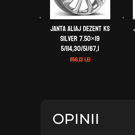
Janta aliaj DEZENT KS
silver 7.50×19
5/114,30/51/67,1
1156.13
lei
OPINII