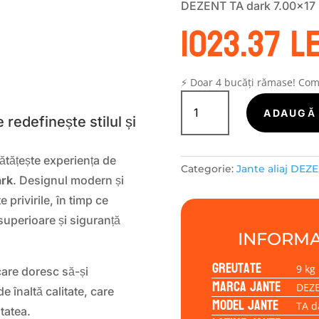
DEZENT TA dark 7.00×17 
1023.37
le
S
⚡ Doar 4 bucăți rămase! Co
Cantitate
Janta
ADAUGĂ 
redefinește stilul și
aliaj
DEZENT
TA
ătățește experiența de
Categorie:
Jante aliaj DEZ
dark
rk
. Designul modern și
7.00x17
 privirile, în timp ce
5/110/40/65,1
superioare și siguranță
INFORMA
Greutate
9 kg
care doresc să-și
Marca jante
DEZ
 înaltă calitate, care
Model jante
TA d
tatea.