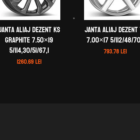
Janta aliaj DEZENT KS
Janta aliaj DEZENT
graphite 7.50×19
7.00×17 5/112/48/70
5/114,30/51/67,1
793.78
lei
1260.69
lei