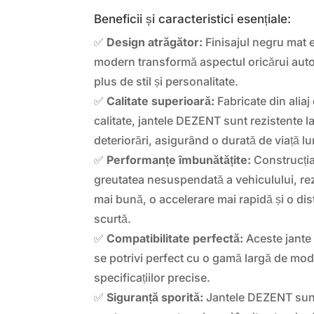
Beneficii și caracteristici esențiale:
✅
Design atrăgător:
Finisajul negru mat e
modern transformă aspectul oricărui auto
plus de stil și personalitate.
✅
Calitate superioară:
Fabricate din aliaj
calitate, jantele DEZENT sunt rezistente la
deteriorări, asigurând o durată de viață l
✅
Performanțe îmbunătățite:
Construcția
greutatea nesuspendată a vehiculului, re
mai bună, o accelerare mai rapidă și o dis
scurtă.
✅
Compatibilitate perfectă:
Aceste jante 
se potrivi perfect cu o gamă largă de mod
specificațiilor precise.
✅
Siguranță sporită:
Jantele DEZENT sunt t