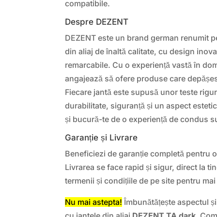
compatibile.
Despre DEZENT
DEZENT este un brand german renumit pe
din aliaj de înaltă calitate, cu design inov
remarcabile. Cu o experiență vastă în d
angajează să ofere produse care depășesc 
Fiecare jantă este supusă unor teste rigu
durabilitate, siguranță și un aspect este
și bucură-te de o experiență de condus s
Garanție și Livrare
Beneficiezi de garanție completă pentru or
Livrarea se face rapid și sigur, direct la t
termenii și condițiile de pe site pentru mai 
Nu mai astepta!
Îmbunătățește aspectul și
cu jantele din aliaj
DEZENT TA dark
. Com