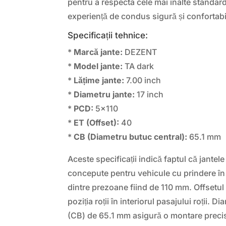
pentru a respecta cele mai înalte standar
experiență de condus sigură și confortabi
Specificații tehnice:
*
Marcă jante:
DEZENT
*
Model jante:
TA dark
*
Lățime jante:
7.00 inch
*
Diametru jante:
17 inch
*
PCD:
5×110
*
ET (Offset):
40
*
CB (Diametru butuc central):
65.1 mm
Aceste specificații indică faptul că jantel
concepute pentru vehicule cu prindere în
dintre prezoane fiind de 110 mm. Offsetu
poziția roții în interiorul pasajului roții. 
(CB) de 65.1 mm asigură o montare precis