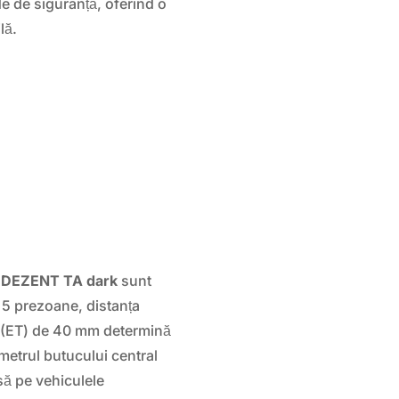
de de siguranță, oferind o
lă.
e
DEZENT TA dark
sunt
 5 prezoane, distanța
l (ET) de 40 mm determină
Diametrul butucului central
ă pe vehiculele