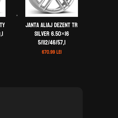
 TY
Janta aliaj DEZENT TR
,1
silver 6.50×16
5/112/46/57,1
670.99
lei