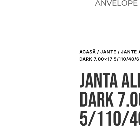
ANVELOPE
ACASĂ
/
JANTE
/
JANTE 
DARK 7.00×17 5/110/40/6
Janta al
dark 7.
5/110/4