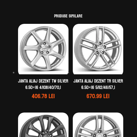
Produse similare
Janta aliaj DEZENT TW silver
Janta aliaj DEZENT TR silver
6.50×16 4/108/40/70,1
6.50×16 5/112/46/57,1
406.78
lei
670.99
lei