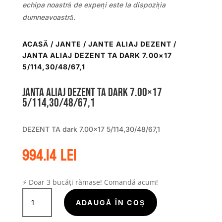
echipa noastră de experți este la dispoziția
dumneavoastră.
ACASĂ
/
JANTE
/
JANTE ALIAJ DEZENT
/
JANTA ALIAJ DEZENT TA DARK 7.00×17
5/114,30/48/67,1
Janta aliaj DEZENT TA dark 7.00×17
5/114,30/48/67,1
DEZENT TA dark 7.00×17 5/114,30/48/67,1
994.14
lei
⚡ Doar 3 bucăți rămase! Comandă acum!
Cantitate
Janta
ADAUGĂ ÎN COȘ
aliaj