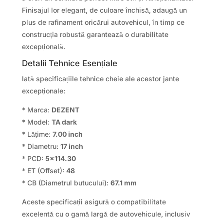
Finisajul lor elegant, de culoare închisă, adaugă un
plus de rafinament oricărui autovehicul, în timp ce
construcția robustă garantează o durabilitate
excepțională.
Detalii Tehnice Esențiale
Iată specificațiile tehnice cheie ale acestor jante
excepționale:
* Marca:
DEZENT
* Model:
TA dark
* Lățime:
7.00 inch
* Diametru:
17 inch
* PCD:
5×114.30
* ET (Offset):
48
* CB (Diametrul butucului):
67.1 mm
Aceste specificații asigură o compatibilitate
excelentă cu o gamă largă de autovehicule, inclusiv