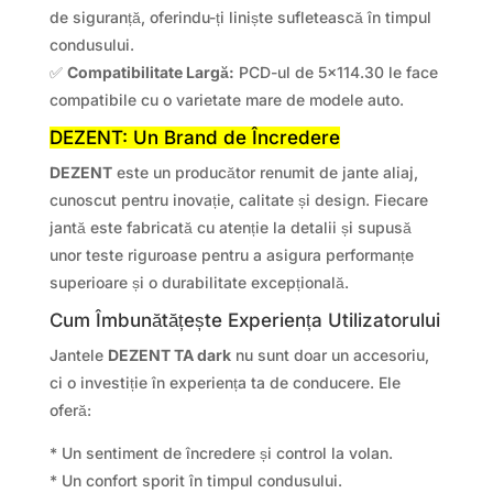
de siguranță, oferindu-ți liniște sufletească în timpul
condusului.
✅
Compatibilitate Largă:
PCD-ul de 5×114.30 le face
compatibile cu o varietate mare de modele auto.
DEZENT: Un Brand de Încredere
DEZENT
este un producător renumit de jante aliaj,
cunoscut pentru inovație, calitate și design. Fiecare
jantă este fabricată cu atenție la detalii și supusă
unor teste riguroase pentru a asigura performanțe
superioare și o durabilitate excepțională.
Cum Îmbunătățește Experiența Utilizatorului
Jantele
DEZENT TA dark
nu sunt doar un accesoriu,
ci o investiție în experiența ta de conducere. Ele
oferă:
* Un sentiment de încredere și control la volan.
* Un confort sporit în timpul condusului.