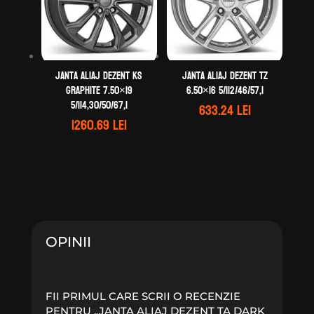
Janta aliaj DEZENT KS
Janta aliaj DEZENT TZ
graphite 7.50×19
6.50×16 5/112/46/57,1
5/114,30/50/67,1
633.24
lei
1260.69
lei
OPINII
FII PRIMUL CARE SCRII O RECENZIE
PENTRU „JANTA ALIAJ DEZENT TA DARK