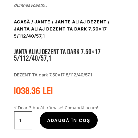
dumneavoastră.
ACASĂ
/
JANTE
/
JANTE ALIAJ DEZENT
/
JANTA ALIAJ DEZENT TA DARK 7.50×17
5/112/40/57,1
Janta aliaj DEZENT TA dark 7.50×17
5/112/40/57,1
DEZENT TA dark 7.50×17 5/112/40/57,1
1038.36
lei
⚡ Doar 3 bucăți rămase! Comandă acum!
Cantitate
Janta
ADAUGĂ ÎN COȘ
aliaj
DEZENT