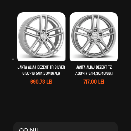
Janta aliaj DEZENT TR silver
Janta aliaj DEZENT TZ
6.50×16 5/114,30/48/71,6
7.00×17 5/114,30/40/66,1
690.73
lei
717.00
lei
OPINII