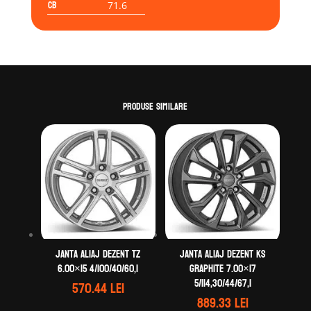
CB
71.6
Produse similare
Janta aliaj DEZENT TZ
Janta aliaj DEZENT KS
6.00×15 4/100/40/60,1
graphite 7.00×17
5/114,30/44/67,1
570.44
lei
889.33
lei