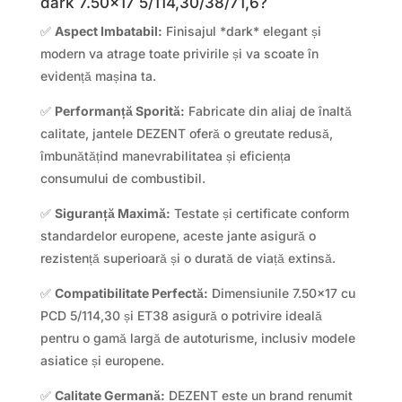
dark 7.50×17 5/114,30/38/71,6?
✅
Aspect Imbatabil:
Finisajul *dark* elegant și
modern va atrage toate privirile și va scoate în
evidență mașina ta.
✅
Performanță Sporită:
Fabricate din aliaj de înaltă
calitate, jantele DEZENT oferă o greutate redusă,
îmbunătățind manevrabilitatea și eficiența
consumului de combustibil.
✅
Siguranță Maximă:
Testate și certificate conform
standardelor europene, aceste jante asigură o
rezistență superioară și o durată de viață extinsă.
✅
Compatibilitate Perfectă:
Dimensiunile 7.50×17 cu
PCD 5/114,30 și ET38 asigură o potrivire ideală
pentru o gamă largă de autoturisme, inclusiv modele
asiatice și europene.
✅
Calitate Germană:
DEZENT este un brand renumit