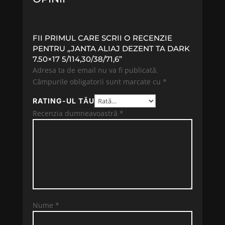
FII PRIMUL CARE SCRII O RECENZIE
PENTRU „JANTA ALIAJ DEZENT TA DARK
7.50×17 5/114,30/38/71,6”
Adresa ta de email nu va fi publicată.
Câmpurile obligatorii sunt marcate cu
*
RATING-UL TĂU
Recenzia dumneavoastră
*
Nume
*