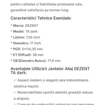
pentru calitatea și fiabilitatea produselor sale,
garantând satisfacția pe termen lung.
Caracteristici Tehnice Esențiale:
*
Marca:
DEZENT
*
Model:
TA dark
*
Lățime:
7.50 inch
*
Diametru:
17 inch
*
PCD:
5×114,30 mm
*
ET (Offset):
38 mm
*
CB (Diametru Butuc):
71.6 mm
Avantajele Utilizării Jantelor Aliaj DEZENT
TA dark:
✅ Aspect modern și elegant care îmbunătățește
estetica mașinii.
✅ Manevrabilitate sporită datorită greutății reduse
a aliajului.
✅ Consum de combustibil optimizat prin reducerea