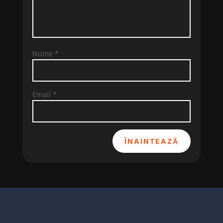
Nume
*
Email
*
ÎNAINTEAZĂ