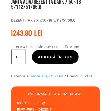
Janta aliaj DEZENT TA dark 7.50×18
5/112/51/66,6
DEZENT TA dark 7.50×18 5/112/51/66,6
1243.90
lei
⚡ Doar 4 bucăți rămase! Comandă acum!
Cantitate
Janta
ADAUGĂ ÎN COȘ
aliaj
DEZENT
TA
Categorie:
Jante aliaj DEZENT
Brand:
DEZENT
dark
7.50x18
5/112/51/66,6
INFORMAȚII SUPLIMENTARE
Greutate
9 kg
Marca jante
DEZENT