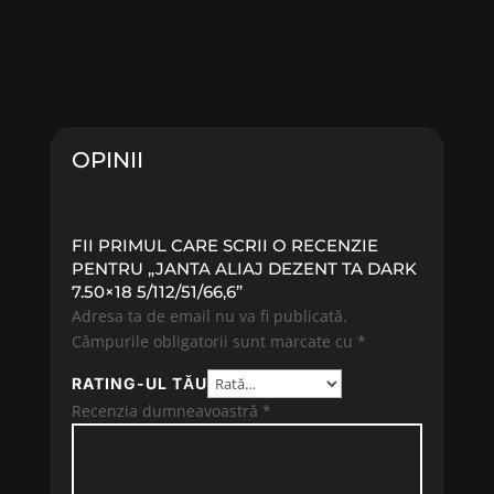
OPINII
FII PRIMUL CARE SCRII O RECENZIE
PENTRU „JANTA ALIAJ DEZENT TA DARK
7.50×18 5/112/51/66,6”
Adresa ta de email nu va fi publicată.
Câmpurile obligatorii sunt marcate cu
*
RATING-UL TĂU
Recenzia dumneavoastră
*