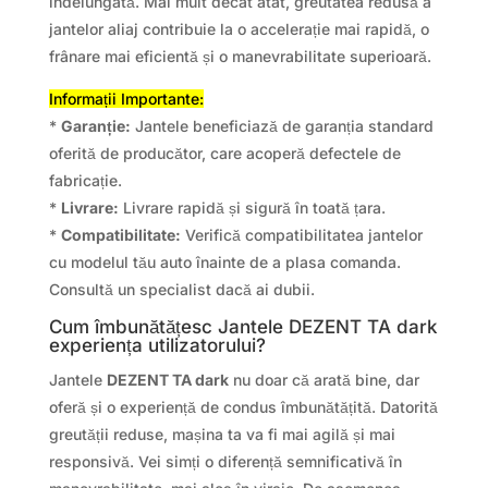
îndelungată. Mai mult decât atât, greutatea redusă a
jantelor aliaj contribuie la o accelerație mai rapidă, o
frânare mai eficientă și o manevrabilitate superioară.
Informații Importante:
*
Garanție:
Jantele beneficiază de garanția standard
oferită de producător, care acoperă defectele de
fabricație.
*
Livrare:
Livrare rapidă și sigură în toată țara.
*
Compatibilitate:
Verifică compatibilitatea jantelor
cu modelul tău auto înainte de a plasa comanda.
Consultă un specialist dacă ai dubii.
Cum îmbunătățesc Jantele DEZENT TA dark
experiența utilizatorului?
Jantele
DEZENT TA dark
nu doar că arată bine, dar
oferă și o experiență de condus îmbunătățită. Datorită
greutății reduse, mașina ta va fi mai agilă și mai
responsivă. Vei simți o diferență semnificativă în