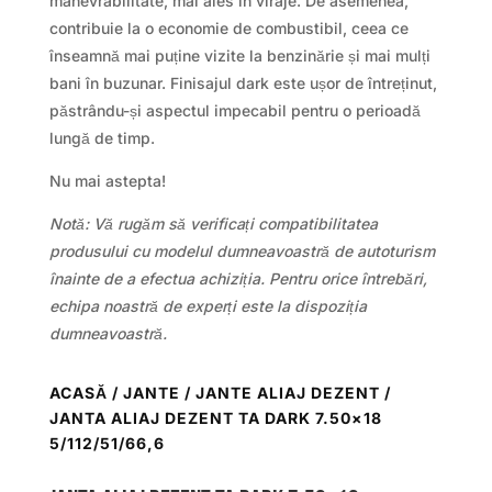
manevrabilitate, mai ales în viraje. De asemenea,
contribuie la o economie de combustibil, ceea ce
înseamnă mai puține vizite la benzinărie și mai mulți
bani în buzunar. Finisajul dark este ușor de întreținut,
păstrându-și aspectul impecabil pentru o perioadă
lungă de timp.
Nu mai astepta!
Notă: Vă rugăm să verificați compatibilitatea
produsului cu modelul dumneavoastră de autoturism
înainte de a efectua achiziția. Pentru orice întrebări,
echipa noastră de experți este la dispoziția
dumneavoastră.
ACASĂ
/
JANTE
/
JANTE ALIAJ DEZENT
/
JANTA ALIAJ DEZENT TA DARK 7.50×18
5/112/51/66,6