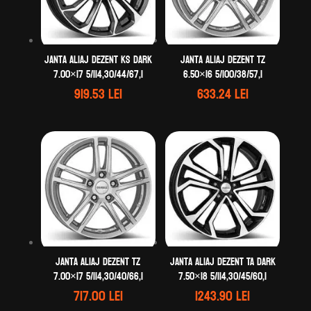
Janta aliaj DEZENT KS dark
Janta aliaj DEZENT TZ
7.00×17 5/114,30/44/67,1
6.50×16 5/100/38/57,1
919.53
lei
633.24
lei
Janta aliaj DEZENT TZ
Janta aliaj DEZENT TA dark
7.00×17 5/114,30/40/66,1
7.50×18 5/114,30/45/60,1
717.00
lei
1243.90
lei