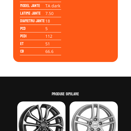
Model jante
TA dark
Latime jante
7.50
Diametru jante
18
PCD
5
PCD1
112
ET
51
CB
66.6
Produse similare