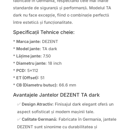
fabricate în Germania, respectând cele mai înalte
standarde de siguranță și performanță. Modelul TA
dark nu face excepție, fiind o combinație perfectă
între estetică și funcționalitate.
Specificații Tehnice cheie:
*
Marca jante:
DEZENT
*
Model jante:
TA dark
*
Lățime jante:
7.50
*
Diametru jante:
18 inch
*
PCD:
5×112
*
ET (Offset):
51
*
CB (Diametru butuc):
66.6 mm
Avantajele Jantelor DEZENT TA dark
✅
Design Atractiv:
Finisajul dark elegant oferă un
aspect sofisticat și modern mașinii tale.
✅
Calitate Germană:
Fabricate în Germania, jantele
DEZENT sunt sinonime cu durabilitatea și