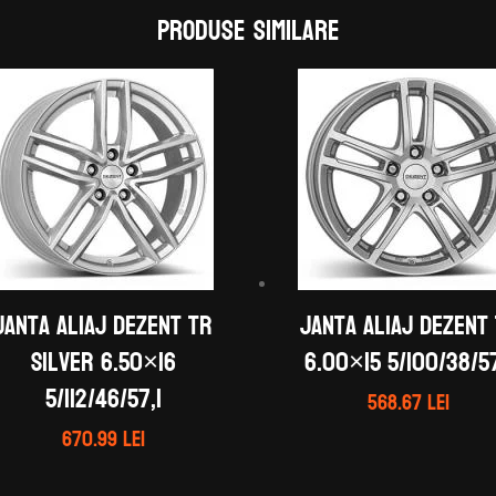
Produse similare
Janta aliaj DEZENT TR
Janta aliaj DEZENT
silver 6.50×16
6.00×15 5/100/38/57
5/112/46/57,1
568.67
lei
670.99
lei