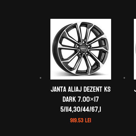
Janta aliaj DEZENT KS
dark 7.00×17
5/114,30/44/67,1
919.53
lei