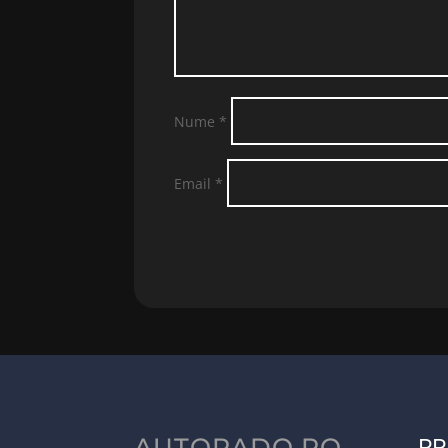
Nume
*
Email
*
AUTORADO.RO
PR