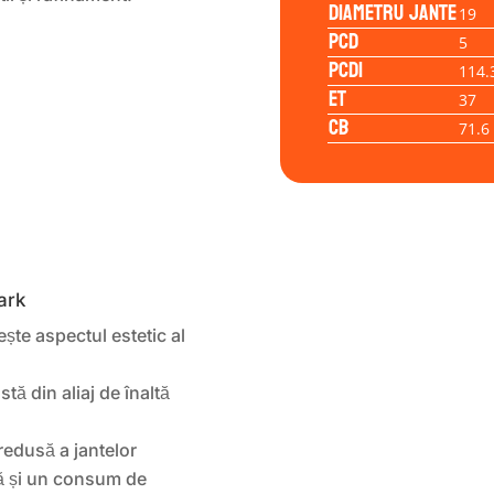
Diametru jante
19
PCD
5
PCD1
114.
ET
37
CB
71.6
ark
ște aspectul estetic al
tă din aliaj de înaltă
.
redusă a jantelor
nă și un consum de