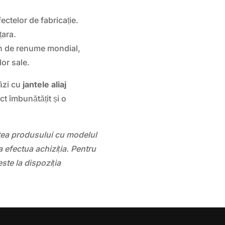
ectelor de fabricație.
țara.
 de renume mondial,
lor sale.
ăzi cu
jantele aliaj
t îmbunătățit și o
atea produsului cu modelul
 efectua achiziția. Pentru
este la dispoziția