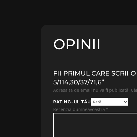
OPINII
FII PRIMUL CARE SCRII 
5/114,30/37/71,6”
Adresa ta de email nu va fi publicată.
Câ
RATING-UL TĂU
Recenzia dumneavoastră
*