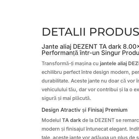
DETALII PRODU
Jante aliaj DEZENT TA dark 8.00×
Performanță într-un Singur Produ
Transformă-ți mașina cu
jantele aliaj D
echilibru perfect între design modern, pe
durabilitate. Aceste jante nu doar că vor 
vehiculului tău, dar vor contribui și la o
sigură și mai plăcută.
Design Atractiv și Finisaj Premium
Modelul
TA dark
de la DEZENT se remarcă
modern și finisajul întunecat elegant. Ind
tale, aceste jante vor adăuga un plus de st