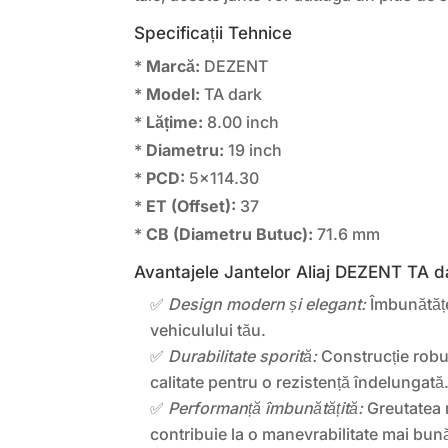
Specificații Tehnice
*
Marcă:
DEZENT
*
Model:
TA dark
*
Lățime:
8.00 inch
*
Diametru:
19 inch
*
PCD:
5×114.30
*
ET (Offset):
37
*
CB (Diametru Butuc):
71.6 mm
Avantajele Jantelor Aliaj DEZENT TA d
✅
Design modern și elegant:
Îmbunătățe
vehiculului tău.
✅
Durabilitate sporită:
Construcție robus
calitate pentru o rezistență îndelungată
✅
Performanță îmbunătățită:
Greutatea 
contribuie la o manevrabilitate mai bu