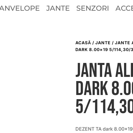
ANVELOPE
JANTE
SENZORI
ACCE
ACASĂ
/
JANTE
/
JANTE 
DARK 8.00×19 5/114,30/3
Janta al
dark 8.
5/114,3
DEZENT TA dark 8.00×19 