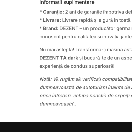
Informații suplimentare
*
Garanție:
2 ani de garanție împotriva def
*
Livrare:
Livrare rapidă și sigură în toată 
*
Brand:
DEZENT – un producător german
cunoscut pentru calitatea și inovația jante
Nu mai astepta! Transformă-ți mașina ast
DEZENT TA dark
și bucură-te de un aspec
experiență de condus superioară!
Notă: Vă rugăm să verificați compatibilit
dumneavoastră de autoturism înainte de a
orice întrebări, echipa noastră de experți 
dumneavoastră.