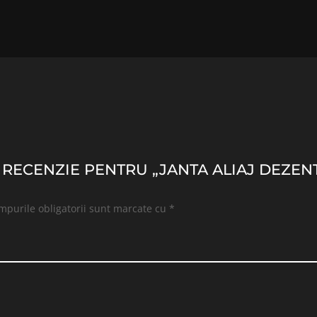
O RECENZIE PENTRU „JANTA ALIAJ DEZENT
mpurile obligatorii sunt marcate cu
*