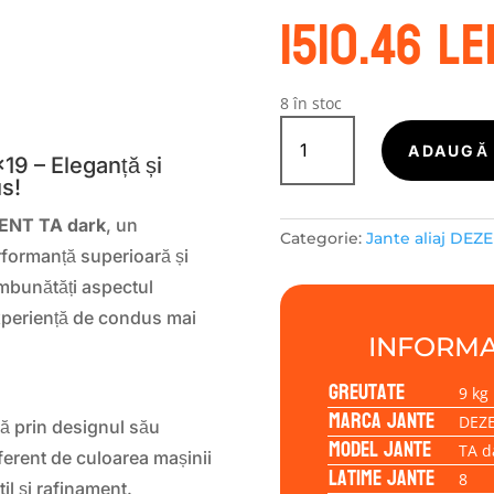
1510.46
le
S
8 în stoc
Cantitate
Janta
ADAUGĂ 
19 – Eleganță și
aliaj
s!
DEZENT
TA
EZENT TA dark
, un
Categorie:
Jante aliaj DEZ
dark
rformanță superioară și
8.00x19
îmbunătăți aspectul
5/114,30/37/71,6
 experiență de condus mai
INFORMA
Greutate
9 kg
Marca jante
DEZ
 prin designul său
Model jante
TA d
iferent de culoarea mașinii
Latime jante
8
il și rafinament.