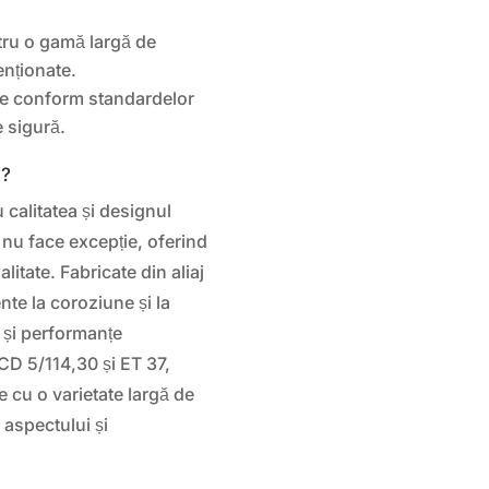
tru o gamă largă de
enționate.
ate conform standardelor
 sigură.
k?
calitatea și designul
nu face excepție, oferind
litate. Fabricate din aliaj
ente la coroziune și la
 și performanțe
D 5/114,30 și ET 37,
 cu o varietate largă de
aspectului și