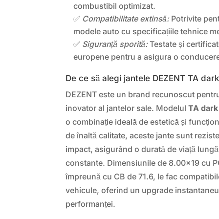
combustibil optimizat.
✅
Compatibilitate extinsă:
Potrivite pen
modele auto cu specificațiile tehnice m
✅
Siguranță sporită:
Testate și certific
europene pentru a asigura o conducere
De ce să alegi jantele DEZENT TA dar
DEZENT este un brand recunoscut pentru 
inovator al jantelor sale. Modelul
TA dark
o combinație ideală de estetică și funcționa
de înaltă calitate, aceste jante sunt rezist
impact, asigurând o durată de viață lungă
constante. Dimensiunile de 8.00×19 cu PC
împreună cu CB de 71.6, le fac compatibile
vehicule, oferind un upgrade instantaneu 
performanței.