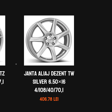
 TZ
Janta aliaj DEZENT TW
,1
silver 6.50×16
4/108/40/70,1
406.78
lei