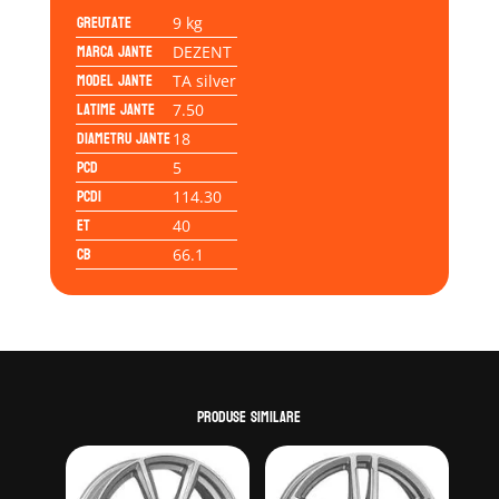
Greutate
9 kg
Marca jante
DEZENT
Model jante
TA silver
Latime jante
7.50
Diametru jante
18
PCD
5
PCD1
114.30
ET
40
CB
66.1
Produse similare