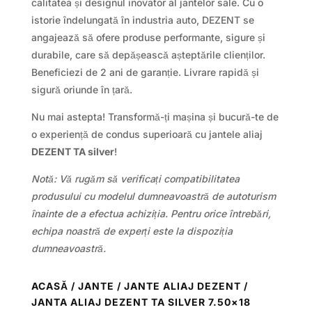
calitatea și designul inovator al jantelor sale. Cu o
istorie îndelungată în industria auto, DEZENT se
angajează să ofere produse performante, sigure și
durabile, care să depășească așteptările clienților.
Beneficiezi de 2 ani de garanție. Livrare rapidă și
sigură oriunde în țară.
Nu mai astepta! Transformă-ți mașina și bucură-te de
o experiență de condus superioară cu jantele aliaj
DEZENT TA silver
!
Notă: Vă rugăm să verificați compatibilitatea
produsului cu modelul dumneavoastră de autoturism
înainte de a efectua achiziția. Pentru orice întrebări,
echipa noastră de experți este la dispoziția
dumneavoastră.
ACASĂ
/
JANTE
/
JANTE ALIAJ DEZENT
/
JANTA ALIAJ DEZENT TA SILVER 7.50×18