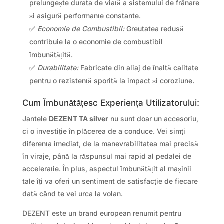
prelungește durata de viață a sistemului de frânare
și asigură performanțe constante.
✅
Economie de Combustibil:
Greutatea redusă
contribuie la o economie de combustibil
îmbunătățită.
✅
Durabilitate:
Fabricate din aliaj de înaltă calitate
pentru o rezistență sporită la impact și coroziune.
Cum Îmbunătățesc Experiența Utilizatorului:
Jantele
DEZENT TA silver
nu sunt doar un accesoriu,
ci o investiție în plăcerea de a conduce. Vei simți
diferența imediat, de la manevrabilitatea mai precisă
în viraje, până la răspunsul mai rapid al pedalei de
accelerație. În plus, aspectul îmbunătățit al mașinii
tale îți va oferi un sentiment de satisfacție de fiecare
dată când te vei urca la volan.
DEZENT este un brand european renumit pentru