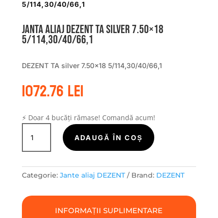
5/114,30/40/66,1
Janta aliaj DEZENT TA silver 7.50×18
5/114,30/40/66,1
DEZENT TA silver 7.50×18 5/114,30/40/66,1
1072.76
lei
⚡ Doar 4 bucăți rămase! Comandă acum!
Cantitate
Janta
ADAUGĂ ÎN COȘ
aliaj
DEZENT
TA
Categorie:
Jante aliaj DEZENT
Brand:
DEZENT
silver
7.50x18
5/114,30/40/66,1
INFORMAȚII SUPLIMENTARE