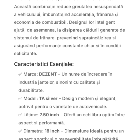
Această combinație reduce greutatea nesuspendată
a vehiculului, îmbunătățind accelerația, frânarea și
economia de combustibil. Designul lor inteligent
ajută, de asemenea, la disiparea căldurii generate de
sistemul de frânare, prevenind supraîncălzirea și
asigurând performanțe constante chiar și în condiții
solicitante.
Caracteristici Esențiale:
✅ Marca:
DEZENT
– Un nume de încredere în
industria jantelor, sinonim cu calitate și
durabilitate.
✅ Model:
TA silver
– Design modern și elegant,
potrivit pentru o varietate de autovehicule.
✅ Lățime:
7.50 inch
– Oferă un echilibru optim între
aspect și performanță.
✅ Diametru:
18 inch
– Dimensiune ideală pentru un
aspect sportiv și o manevrabilitate îmbunătățită.