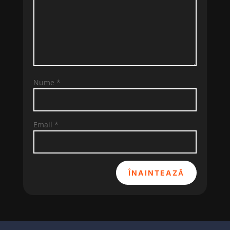
Nume
*
Email
*
ÎNAINTEAZĂ