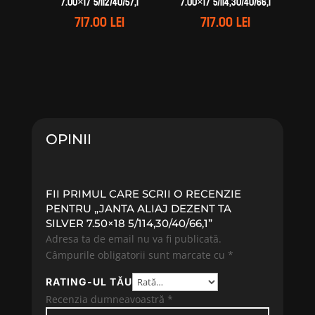
7.00×17 5/112/40/57,1
7.00×17 5/114,30/40/66,1
717.00
lei
717.00
lei
OPINII
FII PRIMUL CARE SCRII O RECENZIE
PENTRU „JANTA ALIAJ DEZENT TA
SILVER 7.50×18 5/114,30/40/66,1”
Adresa ta de email nu va fi publicată.
Câmpurile obligatorii sunt marcate cu
*
RATING-UL TĂU
Recenzia dumneavoastră
*