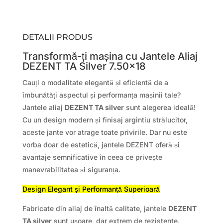
DETALII PRODUS
Transformă-ți mașina cu Jantele Aliaj
DEZENT TA Silver 7.50×18
Cauți o modalitate elegantă și eficientă de a
îmbunătăți aspectul și performanța mașinii tale?
Jantele aliaj
DEZENT TA silver
sunt alegerea ideală!
Cu un design modern și finisaj argintiu strălucitor,
aceste jante vor atrage toate privirile. Dar nu este
vorba doar de estetică, jantele DEZENT oferă și
avantaje semnificative în ceea ce privește
manevrabilitatea și siguranța.
Design Elegant și Performanță Superioară
Fabricate din aliaj de înaltă calitate, jantele
DEZENT
TA silver
sunt ușoare, dar extrem de rezistente.