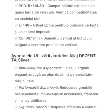
✅ PCD:
5×114.30
– Compatibilitate extinsă cu o
gamă largă de vehicule. Verifică compatibilitatea
cu modelul tău!
✅ ET:
40
– Offset optim pentru o potrivire perfectă
și un aspect impecabil.
✅ CB:
66.1 mm
– Diametrul central al butucului,
asigură o centrare precisă pe vehicul.
Avantajele Utilizării Jantelor Aliaj DEZENT
TA Silver:
✅
Îmbunătățirea Aspectului:
Finisajul argintiu
elegant adaugă un plus de stil și personalitate
mașinii tale.
✅
Performanță Superioară:
Reducerea greutății
nesuspendate îmbunătățește accelerația, frânarea
și manevrabilitatea.
✅
Siguranță Sporită:
Disiparea eficientă a căldurii