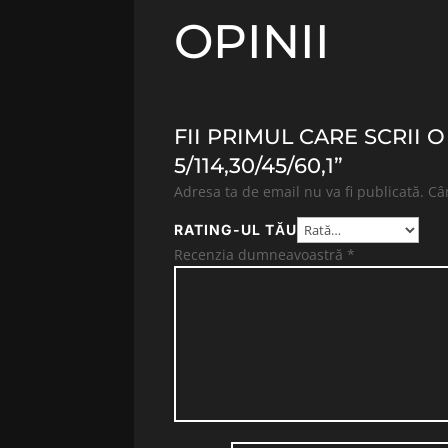
OPINII
FII PRIMUL CARE SCRII 
5/114,30/45/60,1”
Adresa ta de email nu va fi publicată.
Câ
RATING-UL TĂU
Recenzia dumneavoastră
*