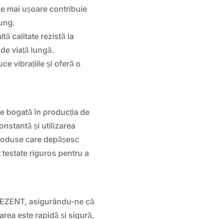
e mai ușoare contribuie
lung.
ltă calitate rezistă la
de viață lungă.
e vibrațiile și oferă o
e bogată în producția de
constantă și utilizarea
produse care depășesc
t testate riguros pentru a
 DEZENT, asigurându-ne că
rarea este rapidă și sigură,