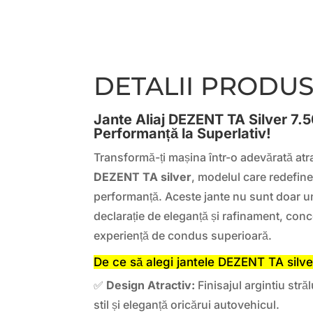
DETALII PRODU
Jante Aliaj DEZENT TA Silver 7.5
Performanță la Superlativ!
Transformă-ți mașina într-o adevărată atr
DEZENT TA silver
, modelul care redefine
performanță. Aceste jante nu sunt doar un
declarație de eleganță și rafinament, conc
experiență de condus superioară.
De ce să alegi jantele DEZENT TA silve
✅
Design Atractiv:
Finisajul argintiu str
stil și eleganță oricărui autovehicul.