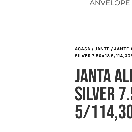
ANVELOPE
ACASĂ
/
JANTE
/
JANTE 
SILVER 7.50×18 5/114,30
Janta al
silver 7
5/114,3