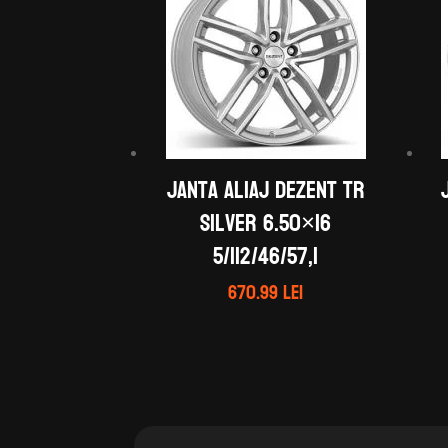
Janta aliaj DEZENT TR
silver 6.50×16
5/112/46/57,1
670.99
lei