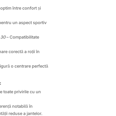
optim între confort și
entru un aspect sportiv
.30
– Compatibilitate
are corectă a roții în
igură o centrare perfectă
:
 toate privirile cu un
erență notabilă în
ății reduse a jantelor.