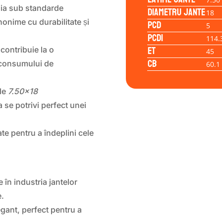
ia sub standarde
Diametru jante
18
PCD
nonime cu durabilitate și
5
PCD1
114.
ET
 contribuie la o
45
CB
a consumului de
60.1
le
7.50×18
se potrivi perfect unei
ate pentru a îndeplini cele
în industria jantelor
e.
gant, perfect pentru a