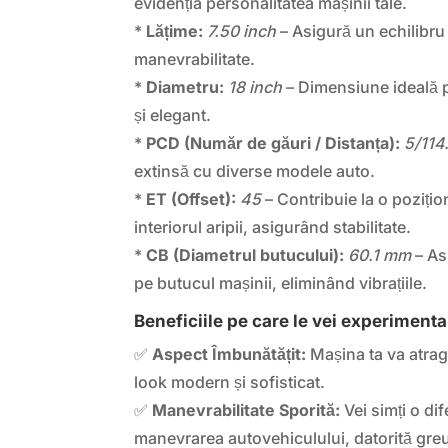
evidenția personalitatea mașinii tale.
*
Lățime:
7.50 inch
– Asigură un echilibru 
manevrabilitate.
*
Diametru:
18 inch
– Dimensiune ideală p
și elegant.
*
PCD (Număr de găuri / Distanța):
5/114
extinsă cu diverse modele auto.
*
ET (Offset):
45
– Contribuie la o pozițion
interiorul aripii, asigurând stabilitate.
*
CB (Diametrul butucului):
60.1 mm
– As
pe butucul mașinii, eliminând vibrațiile.
Beneficiile pe care le vei experimenta
✅
Aspect Îmbunătățit:
Mașina ta va atrage
look modern și sofisticat.
✅
Manevrabilitate Sporită:
Vei simți o dif
manevrarea autovehiculului, datorită greut