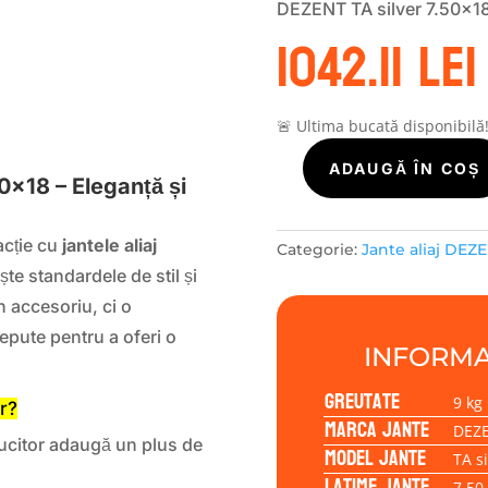
DEZENT TA silver 7.50×18
1042.11
lei
S
🚨 Ultima bucată disponibilă
Cantitate
ADAUGĂ ÎN COȘ
0×18 – Eleganță și
Janta
aliaj
DEZENT
acție cu
jantele aliaj
Categorie:
Jante aliaj DEZ
TA
ște standardele de stil și
silver
 accesoriu, ci o
7.50x18
epute pentru a oferi o
5/114,30/45/60,1
INFORMA
Greutate
9 kg
r?
Marca jante
DEZ
ălucitor adaugă un plus de
Model jante
TA si
Latime jante
7.50