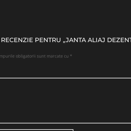
O RECENZIE PENTRU „JANTA ALIAJ DEZENT 
mpurile obligatorii sunt marcate cu
*