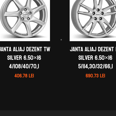
Janta aliaj DEZENT TW
Janta aliaj DEZENT
silver 6.50×16
silver 6.50×16
4/108/40/70,1
5/114,30/32/66,1
406.78
lei
690.73
lei