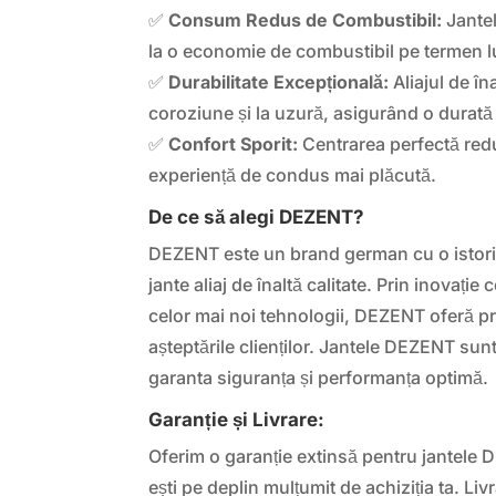
✅
Consum Redus de Combustibil:
Jantel
la o economie de combustibil pe termen 
✅
Durabilitate Excepțională:
Aliajul de îna
coroziune și la uzură, asigurând o durată 
✅
Confort Sporit:
Centrarea perfectă reduc
experiență de condus mai plăcută.
De ce să alegi DEZENT?
DEZENT este un brand german cu o istori
jante aliaj de înaltă calitate. Prin inovație 
celor mai noi tehnologii, DEZENT oferă 
așteptările clienților. Jantele DEZENT sun
garanta siguranța și performanța optimă.
Garanție și Livrare:
Oferim o garanție extinsă pentru jantele
ești pe deplin mulțumit de achiziția ta. Liv