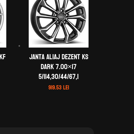
 KF
Janta aliaj DEZENT KS
dark 7.00×17
5/114,30/44/67,1
919.53
lei