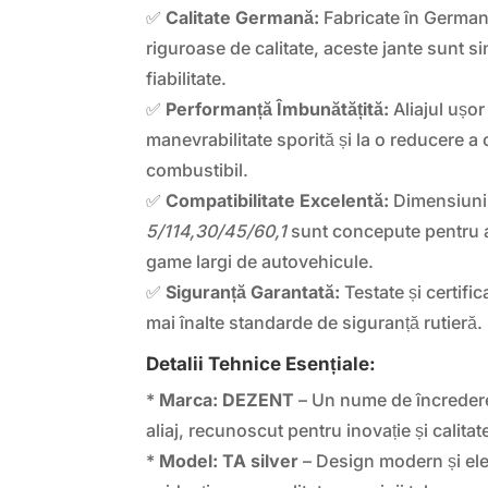
✅
Calitate Germană:
Fabricate în German
riguroase de calitate, aceste jante sunt si
fiabilitate.
✅
Performanță Îmbunătățită:
Aliajul ușor
manevrabilitate sporită și la o reducere 
combustibil.
✅
Compatibilitate Excelentă:
Dimensiuni
5/114,30/45/60,1
sunt concepute pentru a 
game largi de autovehicule.
✅
Siguranță Garantată:
Testate și certific
mai înalte standarde de siguranță rutieră.
Detalii Tehnice Esențiale:
*
Marca:
DEZENT
– Un nume de încredere 
aliaj, recunoscut pentru inovație și calitat
*
Model:
TA silver
– Design modern și ele