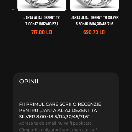
Janta aliaj DEZENT TZ
Janta aliaj DEZENT TR silver
7.00×17 5/112/40/57,1
6.50×16 5/114,30/48/71,6
717.00
lei
690.73
lei
OPINII
FII PRIMUL CARE SCRII O RECENZIE
PENTRU „JANTA ALIAJ DEZENT TA
SILVER 8.00×18 5/114,30/45/71,6”
Adresa ta de email nu va fi publicată.
Câmpurile obligatorii sunt marcate cu
*