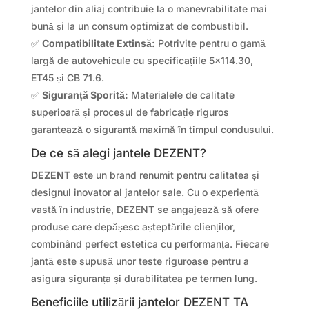
jantelor din aliaj contribuie la o manevrabilitate mai
bună și la un consum optimizat de combustibil.
✅
Compatibilitate Extinsă:
Potrivite pentru o gamă
largă de autovehicule cu specificațiile 5×114.30,
ET45 și CB 71.6.
✅
Siguranță Sporită:
Materialele de calitate
superioară și procesul de fabricație riguros
garantează o siguranță maximă în timpul condusului.
De ce să alegi jantele DEZENT?
DEZENT
este un brand renumit pentru calitatea și
designul inovator al jantelor sale. Cu o experiență
vastă în industrie, DEZENT se angajează să ofere
produse care depășesc așteptările clienților,
combinând perfect estetica cu performanța. Fiecare
jantă este supusă unor teste riguroase pentru a
asigura siguranța și durabilitatea pe termen lung.
Beneficiile utilizării jantelor DEZENT TA