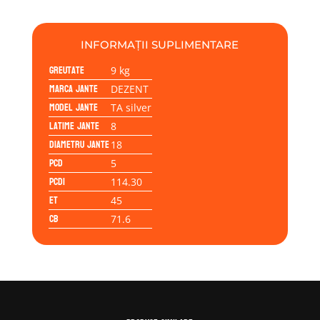
silver
8.00x18
5/114,30/45/71,6
INFORMAȚII SUPLIMENTARE
Greutate
9 kg
Marca jante
DEZENT
Model jante
TA silver
Latime jante
8
Diametru jante
18
PCD
5
PCD1
114.30
ET
45
CB
71.6