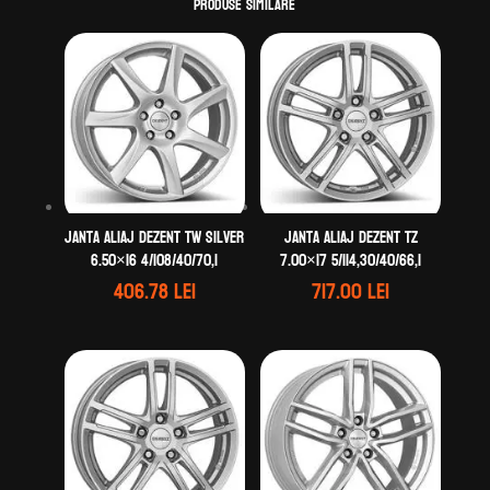
Produse similare
Janta aliaj DEZENT TW silver
Janta aliaj DEZENT TZ
6.50×16 4/108/40/70,1
7.00×17 5/114,30/40/66,1
406.78
lei
717.00
lei