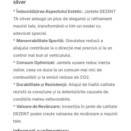
silver
*
Îmbunătățirea Aspectului Estetic:
Jantele DEZENT
TA silver adaugă un plus de eleganță și rafinament
mașinii tale, transformând-o într-un model cu
adevărat special.
*
Manevrabilitate Sporită:
Greutatea redusă a
aliajului contribuie la o direcție mai precisă și la un
control mai bun al vehiculului.
*
Consum Optimizat:
Jantele ușoare reduc inerția
roților, ceea ce duce la un consum mai mic de
combustibil și la emisii reduse de CO2.
*
Durabilitate și Rezistență:
Aliajul de înaltă calitate
rezistă la coroziune și la deteriorările cauzate de
condițiile meteo nefavorabile.
*
Valoare de Revânzare:
Investiția în jante de calitate
DEZENT poate crește valoarea de revânzare a mașinii
tale.
Informații suplimentare: