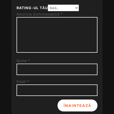
RATING-UL TĂU
Recenzia dumneavoastră
*
Nume
*
Email
*
ÎNAINTEAZĂ