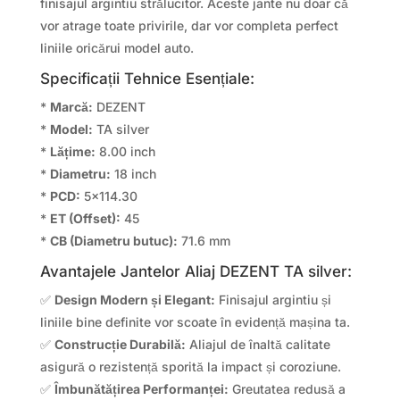
finisajul argintiu strălucitor. Aceste jante nu doar că
vor atrage toate privirile, dar vor completa perfect
liniile oricărui model auto.
Specificații Tehnice Esențiale:
*
Marcă:
DEZENT
*
Model:
TA silver
*
Lățime:
8.00 inch
*
Diametru:
18 inch
*
PCD:
5×114.30
*
ET (Offset):
45
*
CB (Diametru butuc):
71.6 mm
Avantajele Jantelor Aliaj DEZENT TA silver:
✅
Design Modern și Elegant:
Finisajul argintiu și
liniile bine definite vor scoate în evidență mașina ta.
✅
Construcție Durabilă:
Aliajul de înaltă calitate
asigură o rezistență sporită la impact și coroziune.
✅
Îmbunătățirea Performanței:
Greutatea redusă a