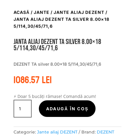
ACASĂ
/
JANTE
/
JANTE ALIAJ DEZENT
/
JANTA ALIAJ DEZENT TA SILVER 8.00×18
5/114,30/45/71,6
Janta aliaj DEZENT TA silver 8.00×18
5/114,30/45/71,6
DEZENT TA silver 8.00×18 5/114,30/45/71,6
1086.57
lei
⚡ Doar 5 bucăți rămase! Comandă acum!
Cantitate
Janta
ADAUGĂ ÎN COȘ
aliaj
DEZENT
TA
Categorie:
Jante aliaj DEZENT
Brand:
DEZENT