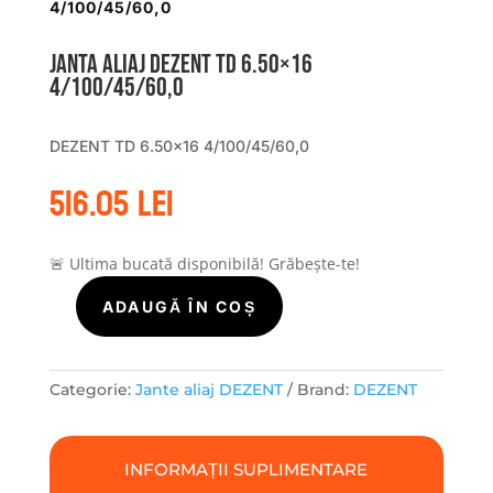
4/100/45/60,0
Janta aliaj DEZENT TD 6.50×16
4/100/45/60,0
DEZENT TD 6.50×16 4/100/45/60,0
516.05
lei
🚨 Ultima bucată disponibilă! Grăbește-te!
ADAUGĂ ÎN COȘ
Cantitate
Janta
aliaj
DEZENT
Categorie:
Jante aliaj DEZENT
Brand:
DEZENT
TD
6.50x16
4/100/45/60,0
INFORMAȚII SUPLIMENTARE