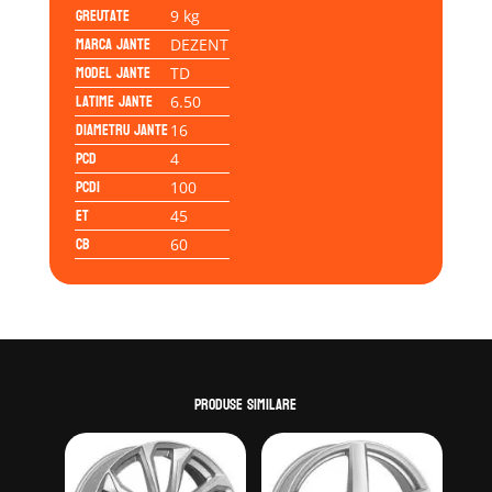
Greutate
9 kg
Marca jante
DEZENT
Model jante
TD
Latime jante
6.50
Diametru jante
16
PCD
4
PCD1
100
ET
45
CB
60
Produse similare