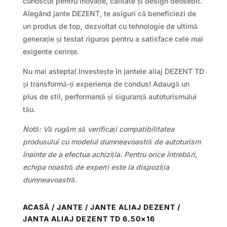
cunoscut pentru inovație, calitate și design deosebit.
Alegând jante DEZENT, te asiguri că beneficiezi de
un produs de top, dezvoltat cu tehnologie de ultimă
generație și testat riguros pentru a satisface cele mai
exigente cerințe.
Nu mai astepta! Investește în jantele aliaj DEZENT TD
și transformă-ți experiența de condus! Adaugă un
plus de stil, performanță și siguranță autoturismului
tău.
Notă: Vă rugăm să verificați compatibilitatea
produsului cu modelul dumneavoastră de autoturism
înainte de a efectua achiziția. Pentru orice întrebări,
echipa noastră de experți este la dispoziția
dumneavoastră.
ACASĂ
/
JANTE
/
JANTE ALIAJ DEZENT
/
JANTA ALIAJ DEZENT TD 6.50×16