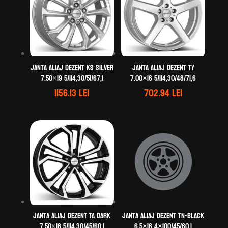
Janta aliaj DEZENT KS silver
Janta aliaj DEZENT TY
7.50×19 5/114,30/51/67,1
7.00×16 5/114,30/48/71,6
1156.13
lei
702.94
lei
Janta aliaj DEZENT TA dark
Janta aliaj DEZENT TN-black
7.50×18 5/114,30/45/60,1
6.5×16 4×100/45/60.1