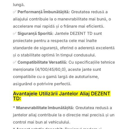
lungă.
✅
Performanță Îmbunătățită:
Greutatea redusă a
aliajului contribuie la o manevrabilitate mai bună, o
accelerare mai rapidă și o frânare mai eficientă.
✅
Siguranță Sporită:
Jantele DEZENT TD sunt
proiectate pentru a respecta cele mai înalte
standarde de siguranță, oferind o aderență excelentă
și o stabilitate optimă în timpul condusului.
✅
Compatibilitate Versatilă:
Cu specificațiile tehnice
menționate (4/100/45/60,0), aceste jante sunt
compatibile cu o gamă largă de autoturisme,
asigurând o potrivire perfectă.
Avantajele Utilizării Jantelor Aliaj DEZENT
TD:
*
Manevrabilitate îmbunătățită:
Greutatea redusă a
jantelor aliaj contribuie la o direcție mai precisă și un
control mai bun al vehiculului.