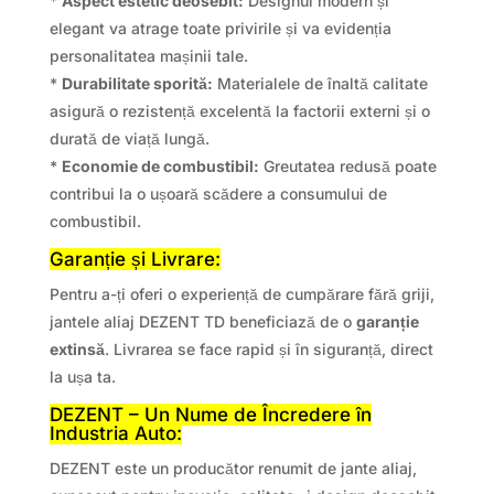
*
Aspect estetic deosebit:
Designul modern și
elegant va atrage toate privirile și va evidenția
personalitatea mașinii tale.
*
Durabilitate sporită:
Materialele de înaltă calitate
asigură o rezistență excelentă la factorii externi și o
durată de viață lungă.
*
Economie de combustibil:
Greutatea redusă poate
contribui la o ușoară scădere a consumului de
combustibil.
Garanție și Livrare:
Pentru a-ți oferi o experiență de cumpărare fără griji,
jantele aliaj DEZENT TD beneficiază de o
garanție
extinsă
. Livrarea se face rapid și în siguranță, direct
la ușa ta.
DEZENT – Un Nume de Încredere în
Industria Auto:
DEZENT este un producător renumit de jante aliaj,