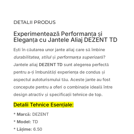
DETALII PRODUS
Experimentează Performanța și
Eleganța cu Jantele Aliaj DEZENT TD
Ești în căutarea unor jante aliaj care să îmbine
durabilitatea
,
stilul
și
performanța superioară
?
Jantele aliaj
DEZENT TD
sunt alegerea perfectă
pentru a-ți îmbunătăți experiența de condus și
aspectul autoturismului tău. Aceste jante au fost
concepute pentru a oferi o combinație ideală între
design atractiv și specificații tehnice de top.
Detalii Tehnice Esențiale:
*
Marcă:
DEZENT
*
Model:
TD
*
Lățime:
6.50