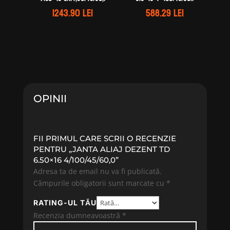
1243.90
lei
588.29
lei
OPINII
FII PRIMUL CARE SCRII O RECENZIE
PENTRU „JANTA ALIAJ DEZENT TD
6.50×16 4/100/45/60,0”
Adresa ta de email nu va fi publicată.
Câmpurile obligatorii sunt marcate cu
*
RATING-UL TĂU
Recenzia dumneavoastră
*