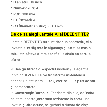
*
Diametru:
16 inch
*
Număr găuri:
4
*
PCD:
100 mm
*
ET (Offset):
45
*
CB (Diametru butuc):
60.0 mm
De ce să alegi Jantele Aliaj DEZENT TD?
Jantele DEZENT TD nu sunt doar un accesoriu, ci o
investiție inteligentă în siguranța și estetica mașinii
tale. Iată câteva dintre beneficiile cheie pe care le
oferă:
✅
Design Atractiv:
Aspectul modern și elegant al
jantelor DEZENT TD va transforma instantaneu
aspectul autoturismului tău, oferindu-i un plus de stil
și personalitate.
✅
Construcție Durabilă:
Fabricate din aliaj de înaltă
calitate, aceste jante sunt rezistente la coroziune,
lovituri și alte daune, asigurând o durată de viață