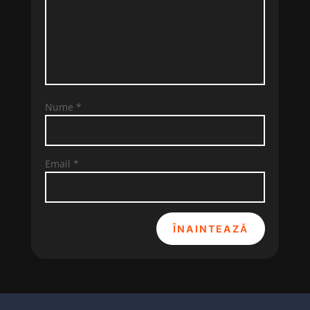
Nume
*
Email
*
ÎNAINTEAZĂ