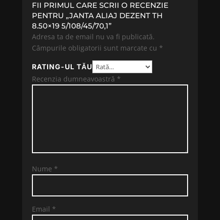
FII PRIMUL CARE SCRII O RECENZIE
PENTRU „JANTA ALIAJ DEZENT TH
8.50×19 5/108/45/70,1”
Adresa ta de email nu va fi publicată.
Câmpurile obligatorii sunt marcate cu
*
RATING-UL TĂU
Recenzia dumneavoastră
*
Nume
*
Email
*