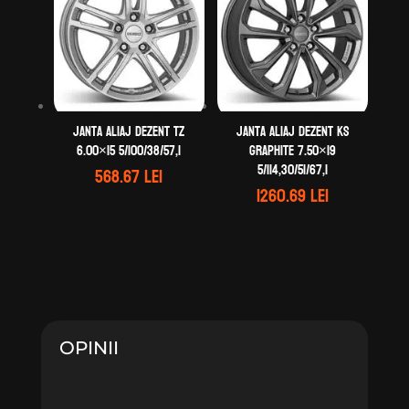
Janta aliaj DEZENT TZ
Janta aliaj DEZENT KS
6.00×15 5/100/38/57,1
graphite 7.50×19
5/114,30/51/67,1
568.67
lei
1260.69
lei
OPINII