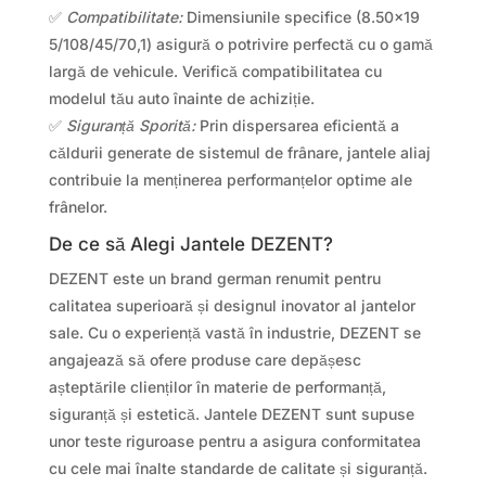
✅
Compatibilitate:
Dimensiunile specifice (8.50×19
5/108/45/70,1) asigură o potrivire perfectă cu o gamă
largă de vehicule. Verifică compatibilitatea cu
modelul tău auto înainte de achiziție.
✅
Siguranță Sporită:
Prin dispersarea eficientă a
căldurii generate de sistemul de frânare, jantele aliaj
contribuie la menținerea performanțelor optime ale
frânelor.
De ce să Alegi Jantele DEZENT?
DEZENT este un brand german renumit pentru
calitatea superioară și designul inovator al jantelor
sale. Cu o experiență vastă în industrie, DEZENT se
angajează să ofere produse care depășesc
așteptările clienților în materie de performanță,
siguranță și estetică. Jantele DEZENT sunt supuse
unor teste riguroase pentru a asigura conformitatea
cu cele mai înalte standarde de calitate și siguranță.