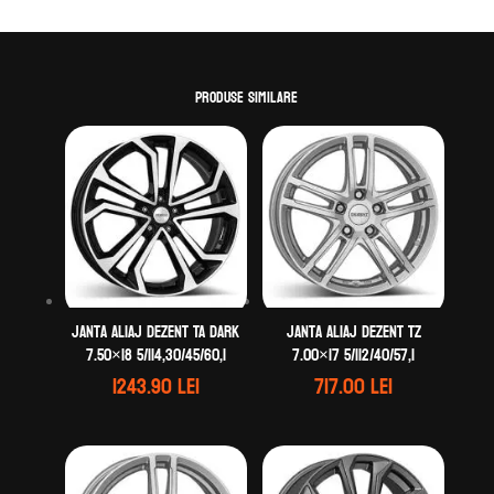
Produse similare
Janta aliaj DEZENT TA dark
Janta aliaj DEZENT TZ
7.50×18 5/114,30/45/60,1
7.00×17 5/112/40/57,1
1243.90
lei
717.00
lei