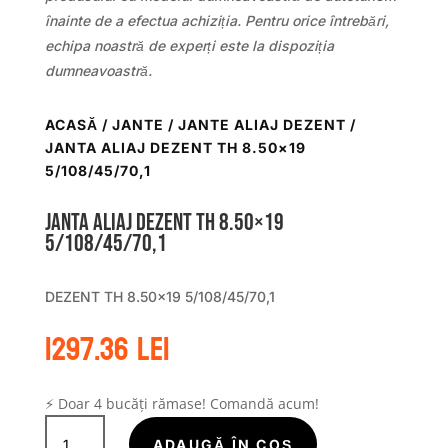
înainte de a efectua achiziția. Pentru orice întrebări,
echipa noastră de experți este la dispoziția
dumneavoastră.
ACASĂ
/
JANTE
/
JANTE ALIAJ DEZENT
/
JANTA ALIAJ DEZENT TH 8.50×19
5/108/45/70,1
Janta aliaj DEZENT TH 8.50×19
5/108/45/70,1
DEZENT TH 8.50×19 5/108/45/70,1
1297.36
lei
⚡ Doar 4 bucăți rămase! Comandă acum!
Cantitate
ADAUGĂ ÎN COȘ