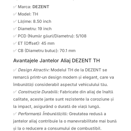
✅ Marca:
DEZENT
✅ Model: TH
✅ Lățime: 8.50 inch
✅ Diametru: 19 inch
✅ PCD (Număr găuri/Diametru): 5/108
✅ ET (Offset): 45 mm
✅ CB (Diametru butuc): 70.1 mm
Avantajele Jantelor Aliaj DEZENT TH
✅
Design Atractiv:
Modelul TH de la DEZENT se
remarcă printr-un design modern și elegant, care va
îmbunătăți considerabil aspectul vehiculului tău.
✅
Construcție Durabilă:
Fabricate din aliaj de înaltă
calitate, aceste jante sunt rezistente la coroziune și
la impact, asigurând o durată de viață lungă.
✅
Performanță Îmbunătățită:
Greutatea redusă a
jantelor aliaj contribuie la o manevrabilitate mai bună
și la o reducere a consumului de combustibil.