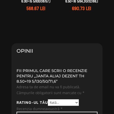
6.00×15 5/100/38/57,1
6.50×16 5/114,30/32/66,1
568.67
lei
690.73
lei
OPINII
FII PRIMUL CARE SCRII O RECENZIE
PENTRU „JANTA ALIAJ DEZENT TH
8.50×19 5/130/50/71,6”
Adresa ta de email nu va fi publicată.
Câmpurile obligatorii sunt marcate cu
*
RATING-UL TĂU
Recenzia dumneavoastră
*