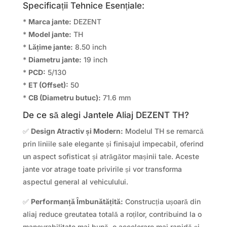
Specificații Tehnice Esențiale:
*
Marca jante:
DEZENT
*
Model jante:
TH
*
Lățime jante:
8.50 inch
*
Diametru jante:
19 inch
*
PCD:
5/130
*
ET (Offset):
50
*
CB (Diametru butuc):
71.6 mm
De ce să alegi Jantele Aliaj DEZENT TH?
✅
Design Atractiv și Modern:
Modelul TH se remarcă
prin liniile sale elegante și finisajul impecabil, oferind
un aspect sofisticat și atrăgător mașinii tale. Aceste
jante vor atrage toate privirile și vor transforma
aspectul general al vehiculului.
✅
Performanță Îmbunătățită:
Construcția ușoară din
aliaj reduce greutatea totală a roților, contribuind la o
manevrabilitate mai bună, o accelerare mai rapidă și