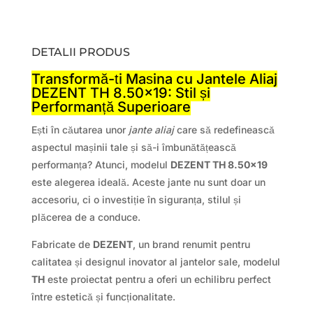
DETALII PRODUS
Transformă-ți Mașina cu Jantele Aliaj
DEZENT TH 8.50×19: Stil și
Performanță Superioare
Ești în căutarea unor
jante aliaj
care să redefinească
aspectul mașinii tale și să-i îmbunătățească
performanța? Atunci, modelul
DEZENT TH 8.50×19
este alegerea ideală. Aceste jante nu sunt doar un
accesoriu, ci o investiție în siguranța, stilul și
plăcerea de a conduce.
Fabricate de
DEZENT
, un brand renumit pentru
calitatea și designul inovator al jantelor sale, modelul
TH
este proiectat pentru a oferi un echilibru perfect
între estetică și funcționalitate.