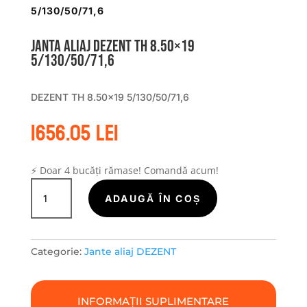
5/130/50/71,6
Janta aliaj DEZENT TH 8.50×19
5/130/50/71,6
DEZENT TH 8.50×19 5/130/50/71,6
1656.05
lei
⚡ Doar 4 bucăți rămase! Comandă acum!
Cantitate
Janta
ADAUGĂ ÎN COȘ
aliaj
DEZENT
TH
Categorie:
Jante aliaj DEZENT
8.50x19
5/130/50/71,6
INFORMAȚII SUPLIMENTARE