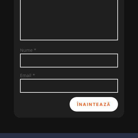
Nume
*
Email
*
ÎNAINTEAZĂ