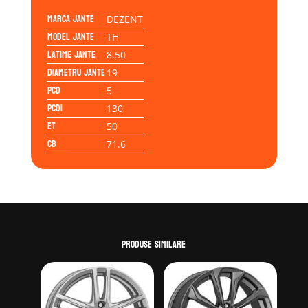
Marca jante
DEZENT
Model jante
TH
Latime jante
8.50
Diametru jante
19
PCD
5
PCD1
130
ET
50
CB
71.6
Produse similare