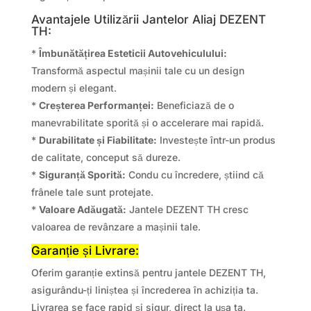
Avantajele Utilizării Jantelor Aliaj DEZENT
TH:
*
Îmbunătățirea Esteticii Autovehiculului:
Transformă aspectul mașinii tale cu un design
modern și elegant.
*
Creșterea Performanței:
Beneficiază de o
manevrabilitate sporită și o accelerare mai rapidă.
*
Durabilitate și Fiabilitate:
Investește într-un produs
de calitate, conceput să dureze.
*
Siguranță Sporită:
Condu cu încredere, știind că
frânele tale sunt protejate.
*
Valoare Adăugată:
Jantele DEZENT TH cresc
valoarea de revânzare a mașinii tale.
Garanție și Livrare:
Oferim garanție extinsă pentru jantele DEZENT TH,
asigurându-ți liniștea și încrederea în achiziția ta.
Livrarea se face rapid și sigur, direct la ușa ta.