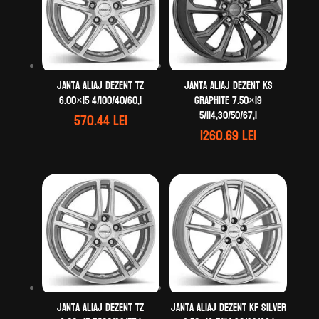
Janta aliaj DEZENT TZ
Janta aliaj DEZENT KS
6.00×15 4/100/40/60,1
graphite 7.50×19
5/114,30/50/67,1
570.44
lei
1260.69
lei
Janta aliaj DEZENT TZ
Janta aliaj DEZENT KF silver