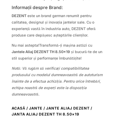
Informații despre Brand:
DEZENT
este un brand german renumit pentru
calitatea, designul și inovația jantelor sale. Cu o
experiență vastă în industria auto, DEZENT oferă
produse care depășesc așteptările clienților.
Nu mai astepta!Transformă-ți mașina astăzi cu
Jantele Aliaj DEZENT TH 8.50×19
și bucură-te de un
stil superior și performanțe îmbunătățite!
Notă: Vă rugăm să verificați compatibilitatea
produsului cu modelul dumneavoastră de autoturism
înainte de a efectua achiziția. Pentru orice întrebări,
echipa noastră de experți este la dispoziția
dumneavoastră.
ACASĂ
/
JANTE
/
JANTE ALIAJ DEZENT
/
JANTA ALIAJ DEZENT TH 8.50×19