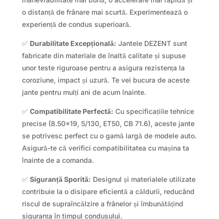
o distanță de frânare mai scurtă. Experimentează o
experiență de condus superioară.
✅
Durabilitate Excepțională:
Jantele DEZENT sunt
fabricate din materiale de înaltă calitate și supuse
unor teste riguroase pentru a asigura rezistența la
coroziune, impact și uzură. Te vei bucura de aceste
jante pentru mulți ani de acum înainte.
✅
Compatibilitate Perfectă:
Cu specificațiile tehnice
precise (8.50×19, 5/130, ET50, CB 71.6), aceste jante
se potrivesc perfect cu o gamă largă de modele auto.
Asigură-te că verifici compatibilitatea cu mașina ta
înainte de a comanda.
✅
Siguranță Sporită:
Designul și materialele utilizate
contribuie la o disipare eficientă a căldurii, reducând
riscul de supraîncălzire a frânelor și îmbunătățind
siguranța în timpul condusului.