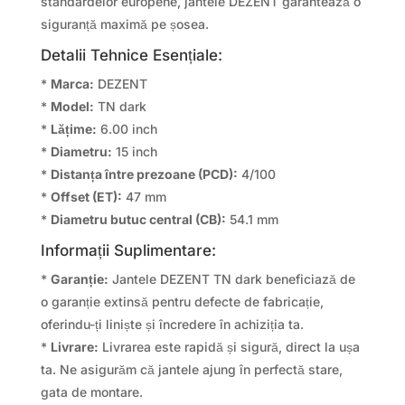
standardelor europene, jantele DEZENT garantează o
siguranță maximă pe șosea.
Detalii Tehnice Esențiale:
*
Marca:
DEZENT
*
Model:
TN dark
*
Lățime:
6.00 inch
*
Diametru:
15 inch
*
Distanța între prezoane (PCD):
4/100
*
Offset (ET):
47 mm
*
Diametru butuc central (CB):
54.1 mm
Informații Suplimentare:
*
Garanție:
Jantele DEZENT TN dark beneficiază de
o garanție extinsă pentru defecte de fabricație,
oferindu-ți liniște și încredere în achiziția ta.
*
Livrare:
Livrarea este rapidă și sigură, direct la ușa
ta. Ne asigurăm că jantele ajung în perfectă stare,
gata de montare.