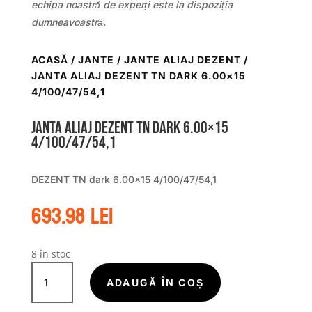
echipa noastră de experți este la dispoziția
dumneavoastră.
ACASĂ
/
JANTE
/
JANTE ALIAJ DEZENT
/
JANTA ALIAJ DEZENT TN DARK 6.00×15
4/100/47/54,1
Janta aliaj DEZENT TN dark 6.00×15
4/100/47/54,1
DEZENT TN dark 6.00×15 4/100/47/54,1
693.98
lei
8 în stoc
Cantitate
Janta
ADAUGĂ ÎN COȘ
aliaj