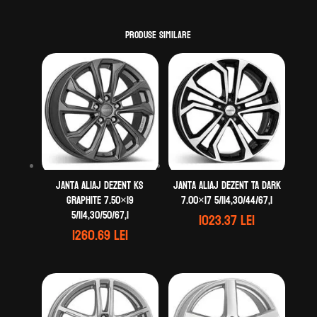
Produse similare
Janta aliaj DEZENT KS
Janta aliaj DEZENT TA dark
graphite 7.50×19
7.00×17 5/114,30/44/67,1
5/114,30/50/67,1
1023.37
lei
1260.69
lei