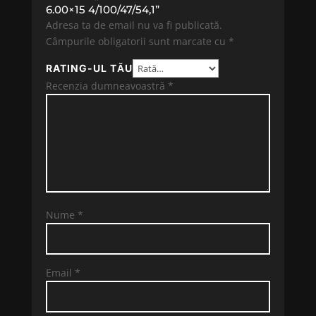
6.00×15 4/100/47/54,1”
Adresa ta de email nu va fi publicată.
Câmpurile obligatorii sunt marcate cu
*
RATING-UL TĂU
Recenzia dumneavoastră
*
Nume
*
Email
*