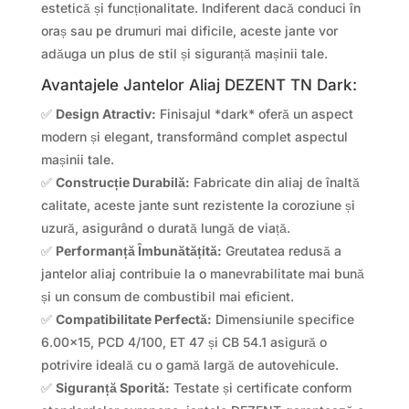
estetică și funcționalitate. Indiferent dacă conduci în
oraș sau pe drumuri mai dificile, aceste jante vor
adăuga un plus de stil și siguranță mașinii tale.
Avantajele Jantelor Aliaj DEZENT TN Dark:
✅
Design Atractiv:
Finisajul *dark* oferă un aspect
modern și elegant, transformând complet aspectul
mașinii tale.
✅
Construcție Durabilă:
Fabricate din aliaj de înaltă
calitate, aceste jante sunt rezistente la coroziune și
uzură, asigurând o durată lungă de viață.
✅
Performanță Îmbunătățită:
Greutatea redusă a
jantelor aliaj contribuie la o manevrabilitate mai bună
și un consum de combustibil mai eficient.
✅
Compatibilitate Perfectă:
Dimensiunile specifice
6.00×15, PCD 4/100, ET 47 și CB 54.1 asigură o
potrivire ideală cu o gamă largă de autovehicule.
✅
Siguranță Sporită:
Testate și certificate conform