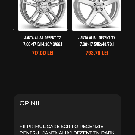
Janta aliaj DEZENT TZ
Janta aliaj DEZENT TY
7.00×17 5/114,30/40/66,1
7.00×17 5/112/48/70,1
717.00
lei
793.78
lei
OPINII
FII PRIMUL CARE SCRII O RECENZIE
PENTRU „JANTA ALIAJ DEZENT TN DARK