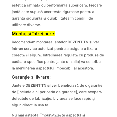
estetica rafinată cu performanța superioară. Fiecare
jantă este supusă unor teste riguroase pentru a
garanta siguranța și durabilitatea în condiții de
utilizare diverse.
Montaj și întreținere:
Recomandăm montarea jantelor
DEZENT TN silver
într-un service autorizat pentru a asigura o fixare
corectă și sigură. Întreținerea regulată cu produse de
curățare specifice pentru jante din aliaj va contribui
la menținerea aspectului impecabil al acestora.
Garanție și livrare:
Jantele
DEZENT TN silver
beneficiază de o garanție
de [include aici perioada de garanție], care acoperă
defectele de fabricație. Livrarea se face rapid și
sigur, direct la ușa ta.
Nu mai astepta! Îmbunătățește aspectul și