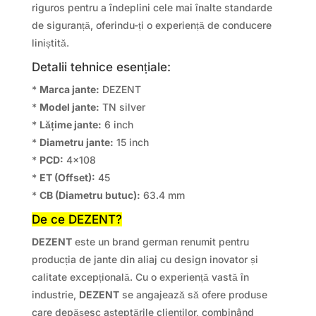
riguros pentru a îndeplini cele mai înalte standarde
de siguranță, oferindu-ți o experiență de conducere
liniștită.
Detalii tehnice esențiale:
*
Marca jante:
DEZENT
*
Model jante:
TN silver
*
Lățime jante:
6 inch
*
Diametru jante:
15 inch
*
PCD:
4×108
*
ET (Offset):
45
*
CB (Diametru butuc):
63.4 mm
De ce DEZENT?
DEZENT
este un brand german renumit pentru
producția de jante din aliaj cu design inovator și
calitate excepțională. Cu o experiență vastă în
industrie,
DEZENT
se angajează să ofere produse
care depășesc așteptările clienților, combinând