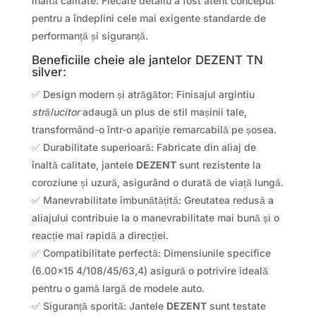
înaltă calitate. Fiecare detaliu a fost atent conceput
pentru a îndeplini cele mai exigente standarde de
performanță și siguranță.
Beneficiile cheie ale jantelor DEZENT TN
silver:
✅ Design modern și atrăgător: Finisajul argintiu
strălucitor
adaugă un plus de stil mașinii tale,
transformând-o într-o apariție remarcabilă pe șosea.
✅ Durabilitate superioară: Fabricate din aliaj de
înaltă calitate, jantele
DEZENT
sunt rezistente la
coroziune și uzură, asigurând o durată de viață lungă.
✅ Manevrabilitate îmbunătățită: Greutatea redusă a
aliajului contribuie la o manevrabilitate mai bună și o
reacție mai rapidă a direcției.
✅ Compatibilitate perfectă: Dimensiunile specifice
(6.00×15 4/108/45/63,4) asigură o potrivire ideală
pentru o gamă largă de modele auto.
✅ Siguranță sporită: Jantele
DEZENT
sunt testate