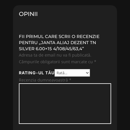
OPINII
FII PRIMUL CARE SCRII O RECENZIE
PENTRU „JANTA ALIAJ DEZENT TN
SILVER 6.00×15 4/108/45/63,4”
Adresa ta de email nu va fi publicată.
Câmpurile obligatorii sunt marcate cu
*
RATING-UL TĂU
Recenzia dumneavoastră
*