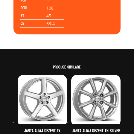
PCD
4
PCD1
108
ET
45
CB
63.4
Produse similare
Janta aliaj DEZENT TY
Janta aliaj DEZENT TN silver