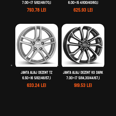
7.00×17 5/112/48/70,1
6.00×15 4/100/40/60,1
793.78
lei
625.93
lei
Janta aliaj DEZENT TZ
Janta aliaj DEZENT KS dark
6.50×16 5/112/46/57,1
7.00×17 5/114,30/44/67,1
633.24
lei
919.53
lei